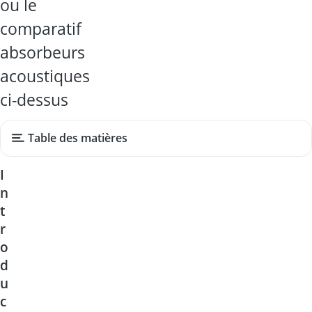
ou le
comparatif
absorbeurs
acoustiques
ci-dessus
Table des matières
I
n
t
r
o
d
u
c