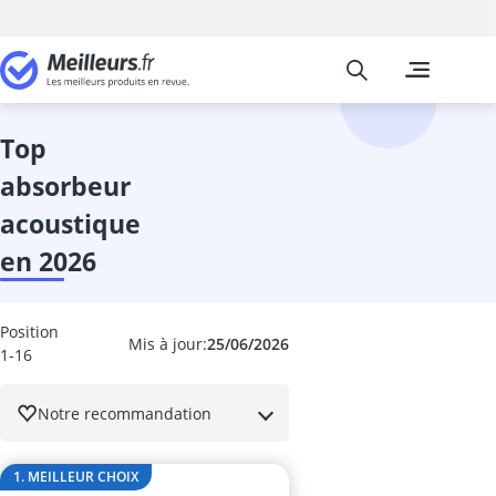
Meilleurs
Les comparais
High-Tech
Absorbeur ac
absorbeur de 
top
accordeur gui
absorbeur
adaptateur de
adaptateur li
acoustique
adaptateur pé
en 2026
adaptateur un
adaptateur US
aide au stati
Position
alarme voitur
Mis à jour:
25/06/2026
1-16
Alimentations
ampli casque
Notre recommandation
amplificateur
amplificateur
amplificateur
1. MEILLEUR CHOIX