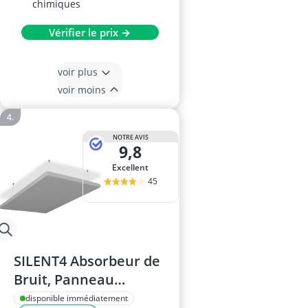
chimiques
Vérifier le prix →
voir plus
voir moins
NOTRE AVIS
9,8
Excellent
45
SILENT4 Absorbeur de
Bruit, Panneau
Acoustique 114x72x5
disponible immédiatement