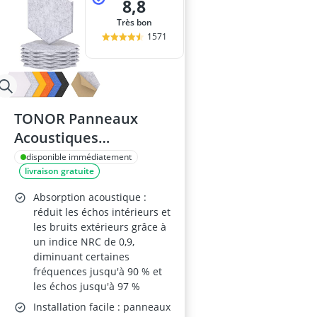
8,8
Très bon
1571
TONOR Panneaux
Acoustiques
Hexagonaux 30x26cm
disponible immédiatement
livraison gratuite
Absorption acoustique :
réduit les échos intérieurs et
les bruits extérieurs grâce à
un indice NRC de 0,9,
diminuant certaines
fréquences jusqu'à 90 % et
les échos jusqu'à 97 %
Installation facile : panneaux