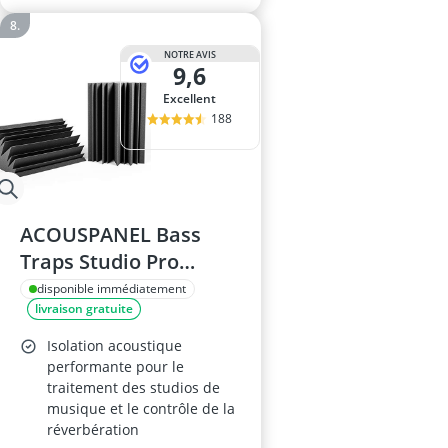
NOTRE AVIS
9,6
Excellent
188
ACOUSPANEL Bass
Traps Studio Pro
59x30x30cm Gris
disponible immédiatement
livraison gratuite
Anthracite
Isolation acoustique
performante pour le
traitement des studios de
musique et le contrôle de la
réverbération