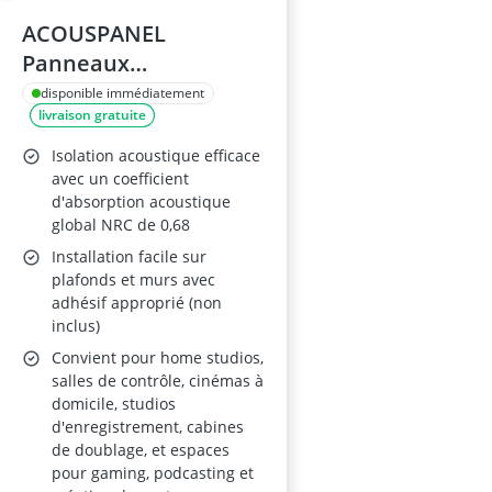
ACOUSPANEL
Panneaux
Acoustiques
disponible immédiatement
livraison gratuite
15x15x6cm Anthracite
Isolation acoustique efficace
avec un coefficient
d'absorption acoustique
global NRC de 0,68
Installation facile sur
plafonds et murs avec
adhésif approprié (non
inclus)
Convient pour home studios,
salles de contrôle, cinémas à
domicile, studios
d'enregistrement, cabines
de doublage, et espaces
pour gaming, podcasting et