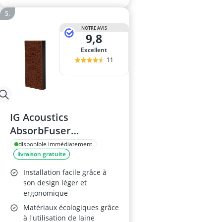
NOTRE AVIS
9,8
Excellent
11
IG Acoustics
AbsorbFuser
100x50x11cm
disponible immédiatement
livraison gratuite
Installation facile grâce à
son design léger et
ergonomique
Matériaux écologiques grâce
à l'utilisation de laine