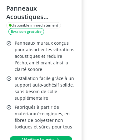
Panneaux
Acoustiques
Hexagonal 30×25×1cm
disponible immédiatement
livraison gratuite
Panneaux muraux conçus
pour absorber les vibrations
acoustiques et réduire
l'écho, améliorant ainsi la
clarté sonore
Installation facile grâce à un
support auto-adhésif solide,
sans besoin de colle
supplémentaire
Fabriqués à partir de
matériaux écologiques, en
fibres de polyester non
toxiques et sûres pour tous
Vérifier le prix →