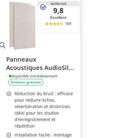
amplificateur
NOTRE AVIS
9,8
amplificateur
amplificateur 
Excellent
amplificateur 
189
amplificateur 
Panneaux
Acoustiques AudioSilk
116 x 58cm
disponible immédiatement
livraison gratuite
Réduction du bruit : efficace
pour réduire échos,
réverbération et distorsion,
idéal pour les studios
d'enregistrement et
répétition
Installation facile : montage