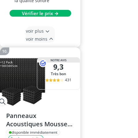
la qualité sonore
Vérifier le prix →
voir plus
voir moins
NOTRE AVIS
9,3
Très bon
431
Panneaux
Acoustiques Mousse
30x30x5 cm Lot de 12
disponible immédiatement