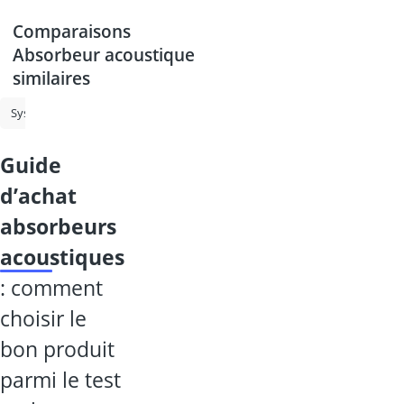
Comparaisons
Absorbeur acoustique
similaires
Système karaoké
Microphone de karaoké
Absorbeur acoustique
guide
d’achat
absorbeurs
acoustiques
: comment
choisir le
bon produit
parmi le test