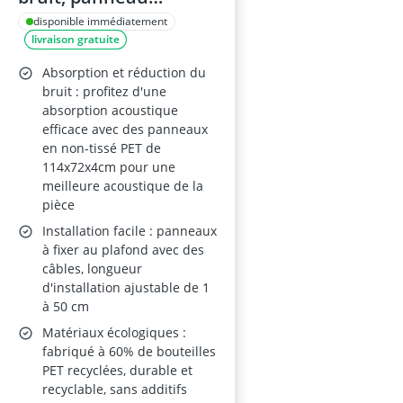
acoustique 114 x 72
disponible immédiatement
livraison gratuite
cm
Absorption et réduction du
bruit : profitez d'une
absorption acoustique
efficace avec des panneaux
en non-tissé PET de
114x72x4cm pour une
meilleure acoustique de la
pièce
Installation facile : panneaux
à fixer au plafond avec des
câbles, longueur
d'installation ajustable de 1
à 50 cm
Matériaux écologiques :
fabriqué à 60% de bouteilles
PET recyclées, durable et
recyclable, sans additifs