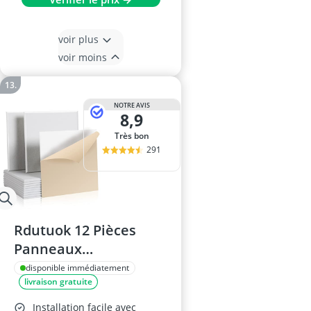
voir plus
voir moins
NOTRE AVIS
8,9
Très bon
291
Rdutuok 12 Pièces
Panneaux
Acoustiques 30x30x1
disponible immédiatement
livraison gratuite
cm (Blanc)
Installation facile avec