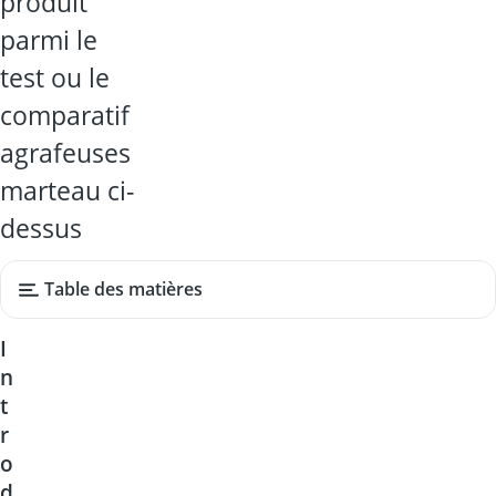
produit
parmi le
test ou le
comparatif
agrafeuses
marteau ci-
dessus
Table des matières
I
n
t
r
o
d