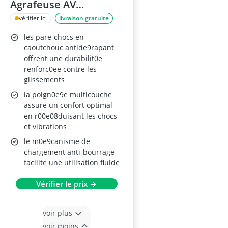
Agrafeuse AV
BTHTHT550
vérifier ici
livraison gratuite
les pare-chocs en
caoutchouc antide9rapant
offrent une durabilit0e
renforc0ee contre les
glissements
la poign0e9e multicouche
assure un confort optimal
en r00e08duisant les chocs
et vibrations
le m0e9canisme de
chargement anti-bourrage
facilite une utilisation fluide
Vérifier le prix →
voir plus
voir moins