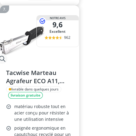
NOTRE AVIS
9,6
Excellent
962
Tacwise Marteau
Agrafeur ECO A11,
Type 140/6-10mm
livrable dans quelques jours
livraison gratuite
matériau robuste tout en
acier conçu pour résister à
une utilisation intensive
poignée ergonomique en
caoutchouc recyclé pour un