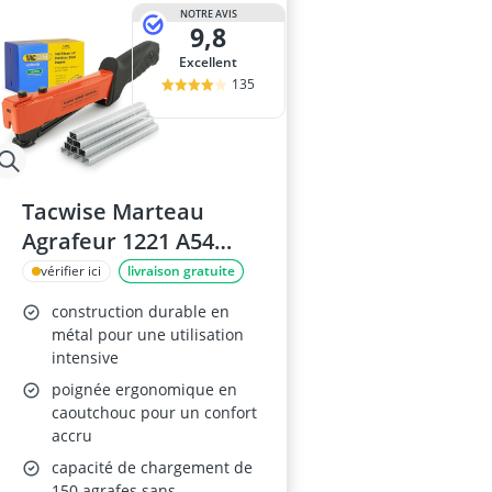
aspirateur ea
NOTRE AVIS
9,8
Aspirateur ind
Aspirateur inj
Excellent
aspirateur Kä
135
aspirateur po
Tacwise Marteau
Agrafeur 1221 A54
avec Agrafes
vérifier ici
livraison gratuite
140/10mm
construction durable en
métal pour une utilisation
intensive
poignée ergonomique en
caoutchouc pour un confort
accru
capacité de chargement de
150 agrafes sans