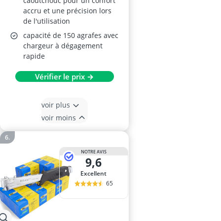
caoutchouc pour un confort
accru et une précision lors
de l'utilisation
capacité de 150 agrafes avec
chargeur à dégagement
rapide
Vérifier le prix →
voir plus
voir moins
NOTRE AVIS
9,6
Excellent
65