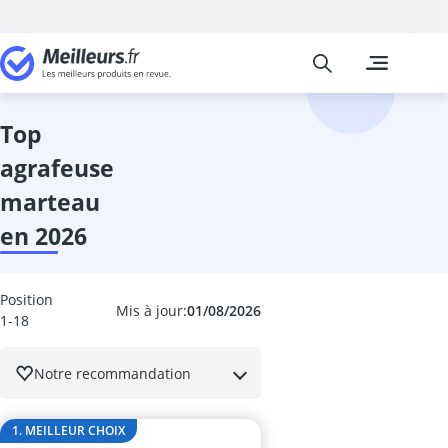
Meilleurs
Les comparais
Commerce, Ind
adoucissant
Adoucisseur d
top
agrafeuse
agrafeuse
agrafeuse ma
agrafeuse san
marteau
airfryer Philip
en 2026
alimentation 
amortisseur d
anémomètre
Position
anneau de den
Mis à jour:
01/08/2026
1-18
appareil rééd
Aspirateur à 
Notre recommandation
Aspirateur à 
Aspirateur av
Aspirateur ea
1. MEILLEUR CHOIX