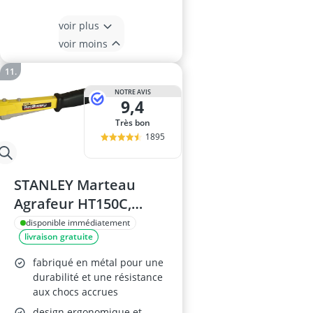
voir plus
voir moins
NOTRE AVIS
9,4
Très bon
1895
STANLEY Marteau
Agrafeur HT150C,
Agrafes Type G 6-
disponible immédiatement
livraison gratuite
PHT150
fabriqué en métal pour une
durabilité et une résistance
aux chocs accrues
design ergonomique et