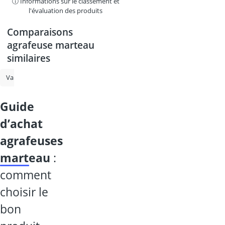
ⓘ Informations sur le classement et
l'évaluation des produits
Comparaisons
agrafeuse marteau
similaires
Valise en aluminium
Porte-documents ignifugé
Étiqueteuse
C
guide
d’achat
agrafeuses
marteau
:
comment
choisir le
bon