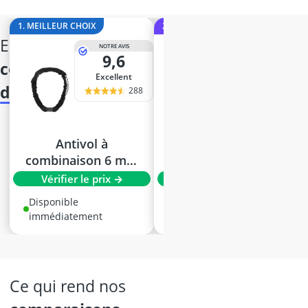
1. MEILLEUR CHOIX
2. MEILLEURE VALEUR
en un
NOTRE AVIS
NOTRE AVIS
9,6
9,6
coup
Excellent
Excellent
d'oeil
288
2504
Antivol à
Abus antivol à
combinaison 6 mm
chaîne 1200/60
– Haute sécurité
Web Coral
Vérifier le prix →
Vérifier le prix →
pour vélos et
Disponible
Disponible
trottinettes
immédiatement
immédiatement
ce qui rend nos