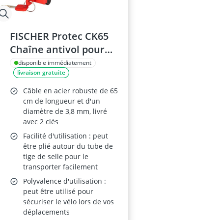
FISCHER Protec CK65
Chaîne antivol pour
vélo – 65 cm, bleu, 2
disponible immédiatement
livraison gratuite
clés, pour vélos
d'enfants
Câble en acier robuste de 65
cm de longueur et d'un
diamètre de 3,8 mm, livré
avec 2 clés
Facilité d'utilisation : peut
être plié autour du tube de
tige de selle pour le
transporter facilement
Polyvalence d'utilisation :
peut être utilisé pour
sécuriser le vélo lors de vos
déplacements