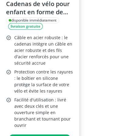
Cadenas de vélo pour
enfant en forme de
biscuit, câble en acier
disponible immédiatement
livraison gratuite
épais, protection en
silicone, 2 clés, rose
Câble en acier robuste : le
cadenas intègre un câble en
acier robuste et des fils
d'acier renforcés pour une
sécurité accrue
Protection contre les rayures
: le boîtier en silicone
protège la surface de votre
vélo et évite les rayures
Facilité d'utilisation : livré
avec deux clés et une
ouverture simple en
branchant et tournant pour
ouvrir