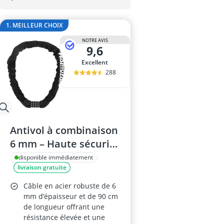
antivol vélo é
antivol vélo e
1. MEILLEUR CHOIX
antivol vélo lé
appareil abdo
NOTRE AVIS
9,6
Appareil musc
Excellent
288
Antivol à combinaison
6 mm – Haute sécurité
pour vélos et
disponible immédiatement
livraison gratuite
trottinettes
Câble en acier robuste de 6
mm d’épaisseur et de 90 cm
de longueur offrant une
résistance élevée et une