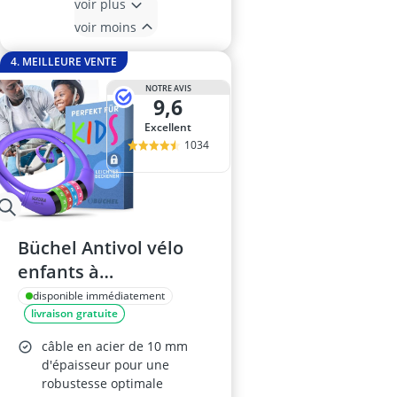
voir plus
voir moins
4. MEILLEURE VENTE
NOTRE AVIS
9,6
Excellent
1034
Büchel Antivol vélo
enfants à
combinaison
disponible immédiatement
livraison gratuite
câble en acier de 10 mm
d'épaisseur pour une
robustesse optimale