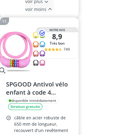
voir plus
voir moins
NOTRE AVIS
8,9
Très bon
749
SPGOOD Antivol vélo
enfant à code 4
chiffres, épaisseur 10
disponible immédiatement
livraison gratuite
mm, rose
câble en acier robuste de
650 mm de longueur,
recouvert d'un revêtement