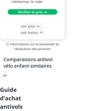
mémoriser le code
Vérifier le prix →
voir plus
voir moins
ⓘ Informations sur le classement et
l'évaluation des produits
Comparaisons antivol
vélo enfant similaires
Anti vol velo
Antivol vélo code
Alarme vélo
antivol vélo
ant
guide
d’achat
antivols