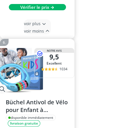
Vérifier le prix →
voir plus
voir moins
NOTRE AVIS
9,5
Excellent
1034
Büchel Antivol de Vélo
pour Enfant à
Combinaison avec
disponible immédiatement
livraison gratuite
Support – Bleu