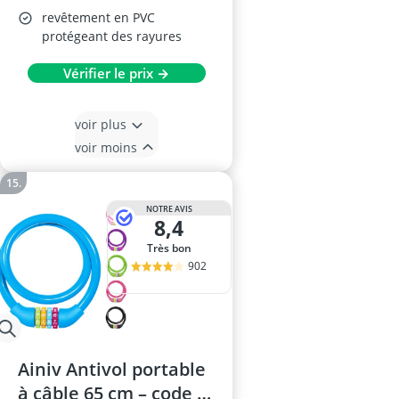
revêtement en PVC
protégeant des rayures
Vérifier le prix →
voir plus
voir moins
NOTRE AVIS
8,4
Très bon
902
Ainiv Antivol portable
à câble 65 cm – code à