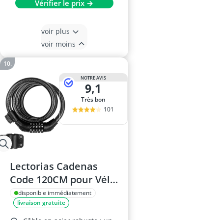
Vérifier le prix →
voir plus
voir moins
NOTRE AVIS
9,1
Très bon
101
Lectorias Cadenas
Code 120CM pour Vélo
et Scooter
disponible immédiatement
livraison gratuite