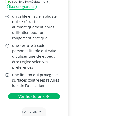
Mini cadenas pour
disponible immédiatement
livraison gratuite
vélo, trottinette, roller
et bagages
un câble en acier robuste
qui se rétracte
automatiquement après
utilisation pour un
rangement pratique
une serrure à code
personnalisable qui évite
d'utiliser une clé et peut
être réglée selon vos
préférences
une finition qui protège les
surfaces contre les rayures
lors de l'utilisation
Vérifier le prix →
voir plus