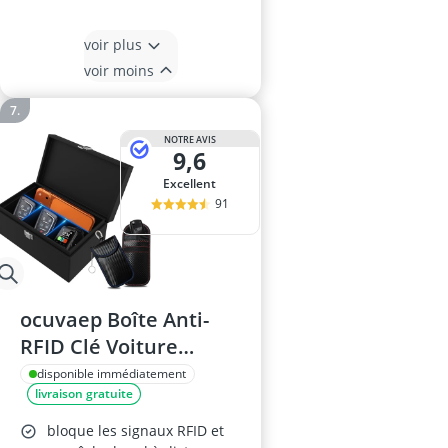
voir plus
voir moins
NOTRE AVIS
9,6
Excellent
91
ocuvaep Boîte Anti-
RFID Clé Voiture
Grand – Étui RFID,
disponible immédiatement
livraison gratuite
Protection Faraday,
Keyless Go
bloque les signaux RFID et