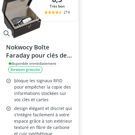
Très bon
214
Nokwocy Boîte
Faraday pour clés de
voiture – Blocage
disponible immédiatement
livraison gratuite
RFID, anti-scanning et
anti-GPS, porte-clés
bloque les signaux RFID
blindé en fibre de
pour empêcher la copie des
informations stockées sur
carbone et cuir
vos clés et cartes
synthétique – Noir,
design élégant et discret qui
11.5×9×6.3 cm
s'intègre facilement à votre
espace grâce à son extérieur
texturé en fibre de carbone
et cuir synthétique