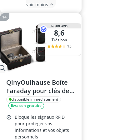
voir moins
NOTRE AVIS
8,6
Très bon
15
QinyOulhause Boîte
Faraday pour clés de
voiture – 2 pochettes,
disponible immédiatement
livraison gratuite
protection RFID et
Keyless Go, anti-
Bloque les signaux RFID
scanning et anti-GPS,
pour protéger vos
informations et vos objets
étui blindé noir
personnels