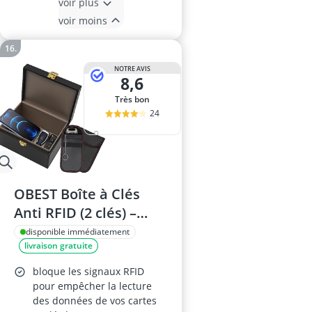
voir plus
voir moins
NOTRE AVIS
8,6
Très bon
24
OBEST Boîte à Clés
Anti RFID (2 clés) –
Plastique, Cage
disponible immédiatement
livraison gratuite
Faraday, 9,3×16,2×12,3
cm
bloque les signaux RFID
pour empêcher la lecture
des données de vos cartes