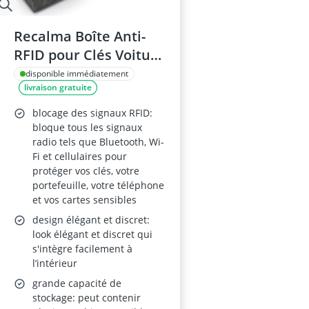
Recalma Boîte Anti-
RFID pour Clés Voiture
– Keyless Go, 21 x 12 x
disponible immédiatement
livraison gratuite
6 cm, Noir
blocage des signaux RFID:
bloque tous les signaux
radio tels que Bluetooth, Wi-
Fi et cellulaires pour
protéger vos clés, votre
portefeuille, votre téléphone
et vos cartes sensibles
design élégant et discret:
look élégant et discret qui
s'intègre facilement à
l’intérieur
grande capacité de
stockage: peut contenir