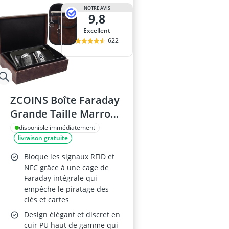
NOTRE AVIS
9,8
Excellent
622
ZCOINS Boîte Faraday
Grande Taille Marron
et 2 Pochettes
disponible immédiatement
livraison gratuite
Faraday – Protection
RFID pour Clés,
Bloque les signaux RFID et
Smartphone et Cartes
NFC grâce à une cage de
Faraday intégrale qui
empêche le piratage des
clés et cartes
Design élégant et discret en
cuir PU haut de gamme qui