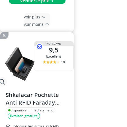
Vérifier le prix →
voir plus
voir moins
NOTRE AVIS
9,5
Excellent
18
Shkalacar Pochette
Anti RFID Faraday
pour Clé de Voiture et
disponible immédiatement
livraison gratuite
Téléphone
bloque les signaux RFID