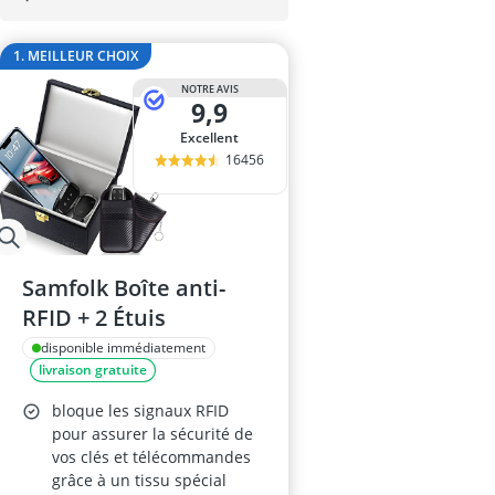
body gainant
boite anti-RFI
1. MEILLEUR CHOIX
boîte montres
bonnet avec l
NOTRE AVIS
9,9
bonnet bébés
Excellent
16456
Samfolk Boîte anti-
RFID + 2 Étuis
disponible immédiatement
livraison gratuite
bloque les signaux RFID
pour assurer la sécurité de
vos clés et télécommandes
grâce à un tissu spécial