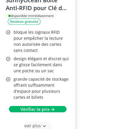
SunnyOcean Boîte
Anti-RFID pour Clé de
Voiture (Keyless Go,
disponible immédiatement
livraison gratuite
Cage de Faraday)
17x12,3x9,5 cm
bloque les signaux RFID
pour empêcher la lecture
non autorisée des cartes
sans contact
design élégant et discret qui
se glisse facilement dans
une poche ou un sac
grande capacité de stockage
offrant suffisamment
d'espace pour plusieurs
cartes et billets
Vérifier le prix →
voir plus