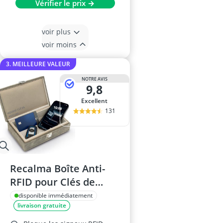
Vérifier le prix →
voir plus
voir moins
3. MEILLEURE VALEUR
NOTRE AVIS
9,8
Excellent
131
Recalma Boîte Anti-
RFID pour Clés de
Voiture – Keyless Go,
disponible immédiatement
livraison gratuite
Extérieur, 21 x 12 x 6
cm, Gris