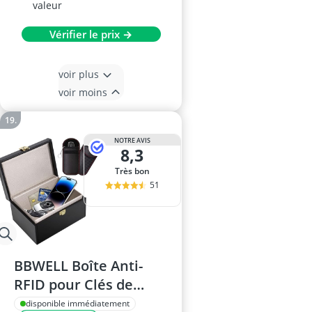
valeur
Vérifier le prix →
voir plus
voir moins
NOTRE AVIS
8,3
Très bon
51
BBWELL Boîte Anti-
RFID pour Clés de
Voiture et Cartes de
disponible immédiatement