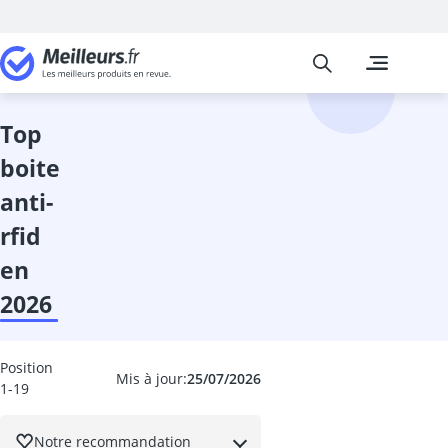
Meilleurs
Les comparais
Mode
Arm-Shaper
assouplisseur
top
bain argent
boite
ballon de voll
banane antivo
anti-
bandana
rfid
Bas de conten
bas de conten
en
baskets hom
2026
beanie
béret basque
blague à taba
Position
Mis à jour:
25/07/2026
Blouson Hive
1-19
blouson mot
body gainant
Notre recommandation