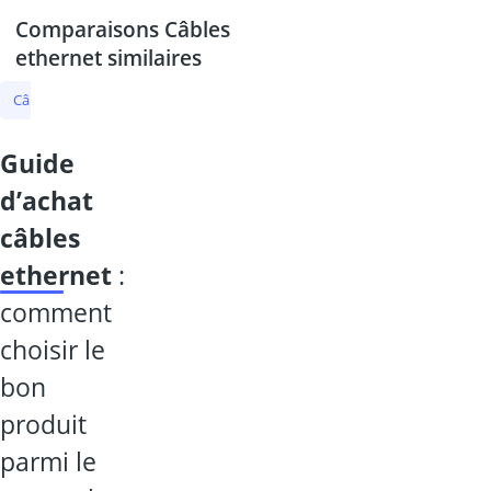
Comparaisons Câbles
ethernet similaires
Câbles ethernet
câble ethernet 20m
câble ethernet cat 7
conn
guide
d’achat
câbles
ethernet
:
comment
choisir le
bon
produit
parmi le