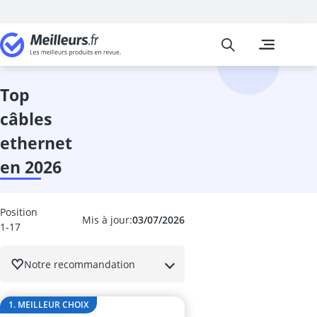
Meilleurs
Les comparais
Informatique
Acer Aspire 5
adaptateur Bl
top
adaptateur Li
câbles
adaptateur r
adaptateur U
ethernet
adaptateur US
en 2026
Alimentation
Appareil phot
Apple iPad
Position
Apple MacBo
Mis à jour:
03/07/2026
1-17
armoire serve
asus Zenscre
Notre recommandation
bagage à mai
barebone
Barre de son 
1. MEILLEUR CHOIX