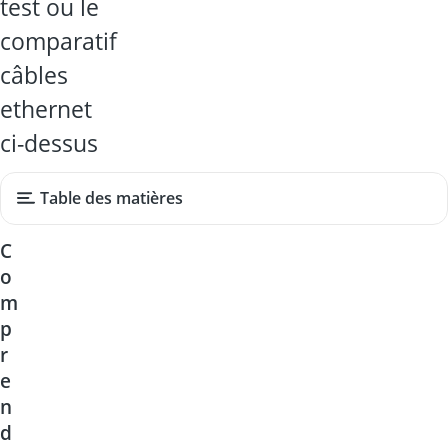
test ou le
comparatif
câbles
ethernet
ci-dessus
Table des matières
C
o
m
p
r
e
n
d