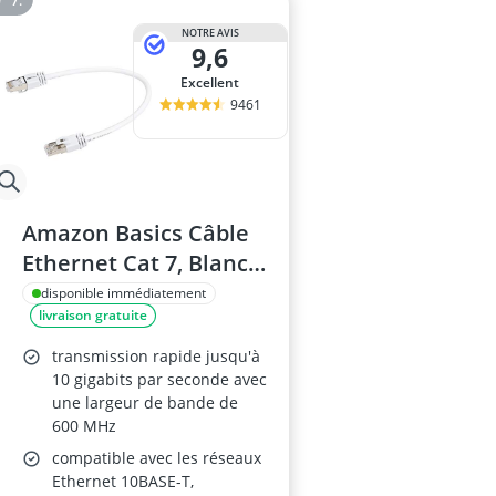
NOTRE AVIS
9,6
Excellent
9461
Amazon Basics Câble
Ethernet Cat 7, Blanc,
0.3 m, 5 pièces
disponible immédiatement
livraison gratuite
transmission rapide jusqu'à
10 gigabits par seconde avec
une largeur de bande de
600 MHz
compatible avec les réseaux
Ethernet 10BASE-T,