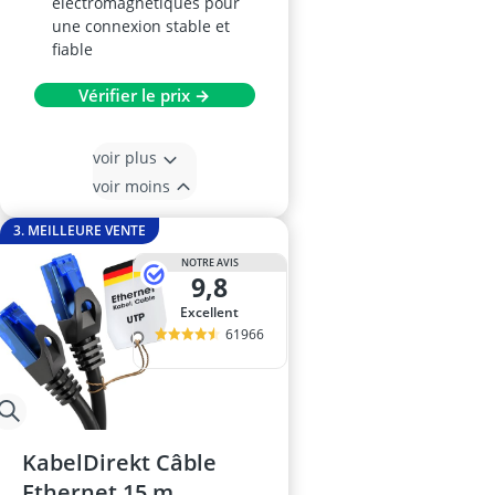
électromagnétiques pour
une connexion stable et
fiable
Vérifier le prix →
voir plus
voir moins
3. MEILLEURE VENTE
NOTRE AVIS
9,8
Excellent
61966
KabelDirekt Câble
Ethernet 15 m