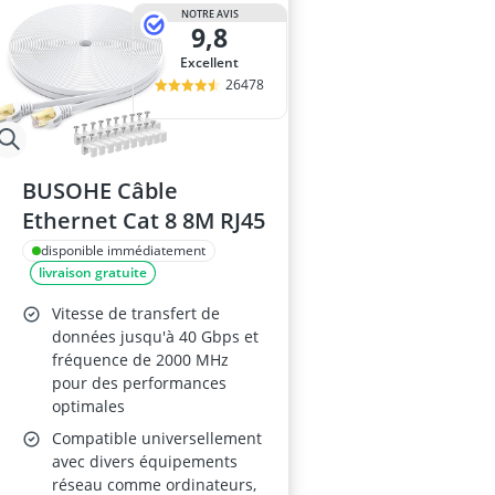
batterie ondu
NOTRE AVIS
9,8
BD-RE
bloc d'aliment
Excellent
boîtier be qui
26478
boîtier SSD M
BUSOHE Câble
Ethernet Cat 8 8M RJ45
disponible immédiatement
livraison gratuite
Vitesse de transfert de
données jusqu'à 40 Gbps et
fréquence de 2000 MHz
pour des performances
optimales
Compatible universellement
avec divers équipements
réseau comme ordinateurs,