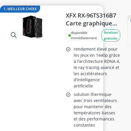
Barre de son PC
batterie onduleur
1. MEILLEUR CHOIX
BD-RE
XFX RX-96TS316B7
bloc d'alimentation be quiet!
Carte graphique
boîtier be quiet!
Radeon RX 9060
livraison
disponible
boîtier SSD M2
XT, 16 Go GDDR6,
immédiatement
gratuite
Swift Gaming OC,
rendement élevé pour
2x DP, 1x HDMI
les jeux en 1440p grâce
à l’architecture RDNA 4,
le ray tracing avancé et
les accélérateurs
d’intelligence
artificielle
solution thermique
avec trois ventilateurs
pour maintenir des
températures basses
et des performances
constantes