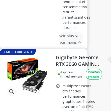
rendement et
consommation
réduite,
garantissant des
performances
durables
voir plus
voir moins
3. MEILLEURE VENTE
Gigabyte GeForce
RTX 3060 GAMING
OC V2 12GB
livraison
disponible
immédiatement
gratuite
multiprocesseurs
offrant des
performances
graphiques élevées
avec un débit FP32