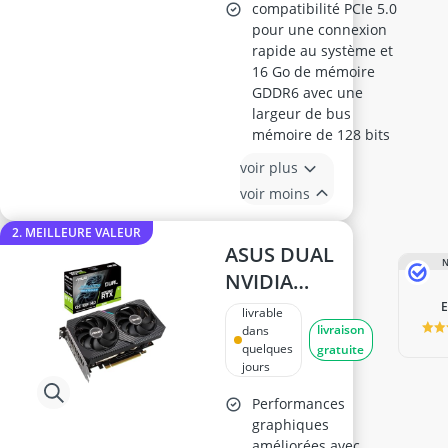
compatibilité PCIe 5.0
pour une connexion
rapide au système et
16 Go de mémoire
GDDR6 avec une
largeur de bus
mémoire de 128 bits
voir plus
voir moins
2. MEILLEURE VALEUR
ASUS DUAL
N
NVIDIA
GeForce RTX
livrable
livraison
3060 V2 OC
dans
quelques
gratuite
12GB
jours
Performances
graphiques
améliorées avec