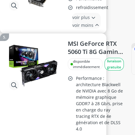
R907GREGAMING
refroidissement
OC-12GD, 12 Go
voir plus
GDDR6, PCIe 5.0,
voir moins
192-bit, 2920 MHz,
DisplayPort x2,
MSI GeForce RTX
HDMI x2
5060 Ti 8G Gaming
Trio OC – Carte
livraison
disponible
graphique PCIe
immédiatement
gratuite
5.0, 8 Go GDDR7,
Performance :
HDMI 2.1b,
architecture Blackwell
de NVIDIA avec 8 Go de
DisplayPort 2.1b,
mémoire graphique
TriFrozr 4 (3
GDDR7 à 28 Gb/s, prise
ventilateurs
en charge du ray
STORMFORCE)
tracing RTX de 4e
génération et de DLSS
4.0