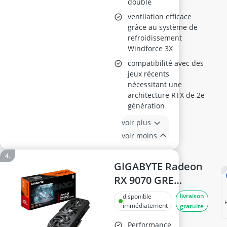
doublé
ventilation efficace
grâce au système de
refroidissement
Windforce 3X
compatibilité avec des
jeux récents
nécessitant une
architecture RTX de 2e
génération
voir plus
voir moins
GIGABYTE Radeon
RX 9070 GRE
Gaming OC 12G —
livraison
disponible
Carte graphique
immédiatement
gratuite
GV-
Performance