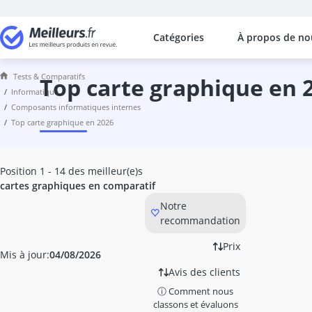
Catégories
À propos de no
Les comparaisons les plus populaires
Informatique
Tests & Comparatifs
Acer Aspire 5
top carte graphique en 
informatique
adaptateur Bluetooth
composants informatiques internes
adaptateur Lightning Apple
top carte graphique en 2026
adaptateur réseau
adaptateur USB SATA
adaptateur USB-C Ethernet
Position 1 - 14 des meilleur(e)s
Alimentation 1000W
cartes graphiques en comparatif
Appareil photo bridge
Notre
Apple iPad
recommandation
Apple MacBook
armoire serveur
Prix
Mis à jour:
04/08/2026
asus Zenscreen
Avis des clients
bagage à main Samsonite
ⓘ Comment nous
barebone
classons et évaluons