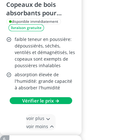
Copeaux de bois
absorbants pour
animaux – litière de
disponible immédiatement
livraison gratuite
qualité pour chevaux,
avicoles, rongeurs et
faible teneur en poussière:
terrariums, balles de
dépoussiérés, séchés,
ventilés et démagnétisés, les
400 L (Plume)
copeaux sont exempts de
poussières inhalables
absorption élevée de
l'humidité: grande capacité
à absorber l'humidité
Vérifier le prix →
voir plus
voir moins