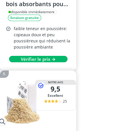
bois absorbants pour
animaux – litière,
disponible immédiatement
livraison gratuite
balles 400 L
faible teneur en poussière:
copeaux doux et peu
poussiéreux qui réduisent la
poussière ambiante
Vérifier le prix →
NOTRE AVIS
9,5
Excellent
25