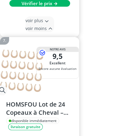
Vérifier le prix →
voir plus
voir moins
NOTRE AVIS
9,5
Excellent
Encore aucune évaluation
HOMSFOU Lot de 24
Copeaux à Cheval –
Bricolage et
disponible immédiatement
livraison gratuite
Décoration de Fête –