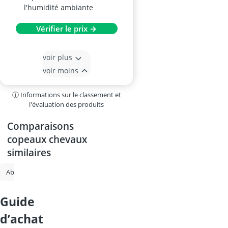
l'humidité ambiante
Vérifier le prix →
voir plus
voir moins
ⓘ Informations sur le classement et
l'évaluation des produits
Comparaisons
copeaux chevaux
similaires
Abri hérisson
cage cochon d'Inde
copeaux chevaux
clapier lap
guide
d’achat