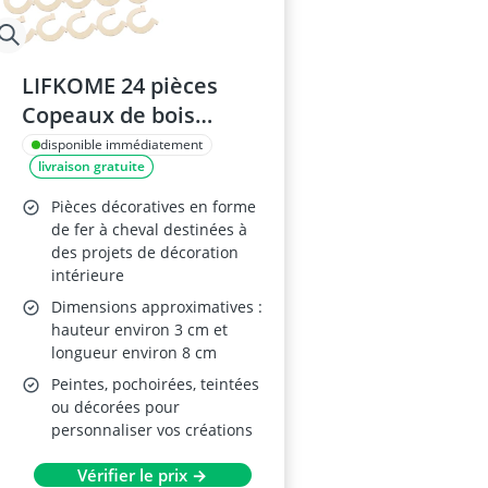
LIFKOME 24 pièces
Copeaux de bois
synthétiques beiges –
disponible immédiatement
livraison gratuite
Pour décorations de
couronnes et projets
Pièces décoratives en forme
déco maison
de fer à cheval destinées à
des projets de décoration
intérieure
Dimensions approximatives :
hauteur environ 3 cm et
longueur environ 8 cm
Peintes, pochoirées, teintées
ou décorées pour
personnaliser vos créations
Vérifier le prix →