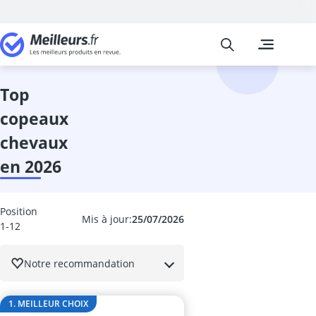
Meilleurs
Les comparais
Animalerie
Abri hérisson
aliment pour 
top
aliments hum
copeaux
aliments hum
aliments hum
chevaux
aliments pou
en 2026
aliments pour
aliments pou
aliments pour
Position
aliments pour
Mis à jour:
25/07/2026
1-12
anti-aboieme
anti-algue ba
Notre recommandation
anti-stress ch
anti-tique cha
aquarium
1. MEILLEUR CHOIX