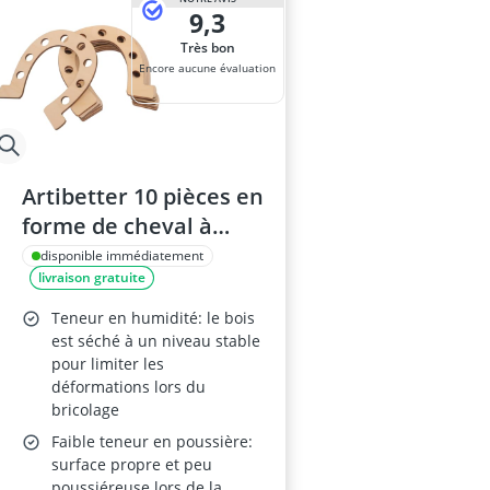
9,3
Très bon
Encore aucune évaluation
Artibetter 10 pièces en
forme de cheval à
peindre pour projets
disponible immédiatement
livraison gratuite
d'artisanat
Teneur en humidité: le bois
est séché à un niveau stable
pour limiter les
déformations lors du
bricolage
Faible teneur en poussière:
surface propre et peu
poussiéreuse lors de la