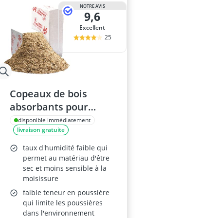
Arbre à chat
NOTRE AVIS
9,6
arbre chat
Aspirateur po
Excellent
assainissemen
25
attrape poil m
Copeaux de bois
absorbants pour
animaux – litière pour
disponible immédiatement
livraison gratuite
boxes chevaux,
avicoles, rongeurs et
taux d'humidité faible qui
terrariums – balles de
permet au matériau d'être
sec et moins sensible à la
400 L (Confort)
moisissure
faible teneur en poussière
qui limite les poussières
dans l'environnement