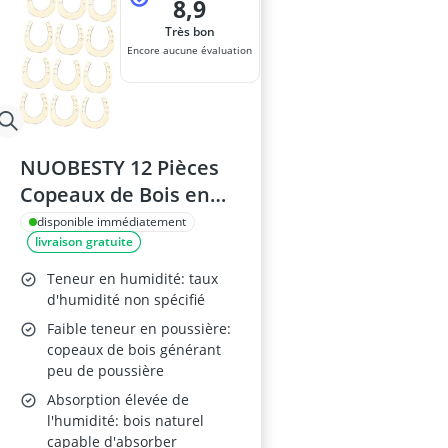
8,9
Très bon
Encore aucune évaluation
NUOBESTY 12 Pièces
Copeaux de Bois en
Forme Cheval et
disponible immédiatement
livraison gratuite
Coeur, Non Traité,
Arts et Artisanat
Teneur en humidité: taux
d'humidité non spécifié
Faible teneur en poussière:
copeaux de bois générant
peu de poussière
Absorption élevée de
l'humidité: bois naturel
capable d'absorber