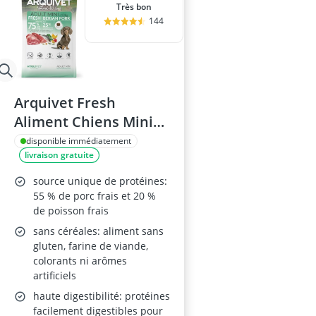
Très bon
144
Arquivet Fresh
Aliment Chiens Mini
Porc Ibérique 1 kg
disponible immédiatement
livraison gratuite
source unique de protéines:
55 % de porc frais et 20 %
de poisson frais
sans céréales: aliment sans
gluten, farine de viande,
colorants ni arômes
artificiels
haute digestibilité: protéines
facilement digestibles pour