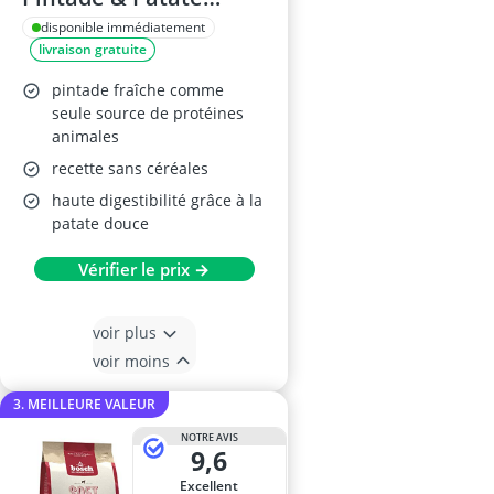
Douce 2,5 kg
disponible immédiatement
livraison gratuite
pintade fraîche comme
seule source de protéines
animales
recette sans céréales
haute digestibilité grâce à la
patate douce
Vérifier le prix →
voir plus
voir moins
3. MEILLEURE VALEUR
NOTRE AVIS
9,6
Excellent