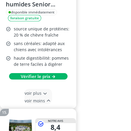
humides Senior
Chèvre & Pomme de
disponible immédiatement
livraison gratuite
terre 2,5 kg
source unique de protéines:
20 % de chèvre fraîche
sans céréales: adapté aux
chiens avec intolérances
haute digestibilité: pommes
de terre faciles à digérer
Vérifier le prix →
voir plus
voir moins
NOTRE AVIS
8,4