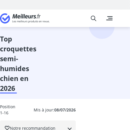
Meilleurs
Les comparais
Animalerie
Abri hérisson
aliment pour 
top
aliments hum
croquettes
aliments hum
aliments hum
semi-
aliments pou
humides
aliments pour
aliments pou
chien en
aliments pour
2026
aliments pour
anti-aboieme
anti-algue ba
Position
Mis à jour:
08/07/2026
anti-stress ch
1-16
anti-tique cha
aquarium
Notre recommandation