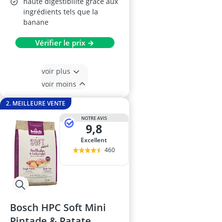
haute digestibilité grâce aux
ingrédients tels que la
banane
Vérifier le prix →
voir plus
voir moins
2. MEILLEURE VENTE
NOTRE AVIS
9,8
Excellent
460
Bosch HPC Soft Mini
Pintade & Patate