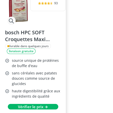
93
bosch HPC SOFT
Croquettes Maxi
Buffle et Patate Douce
livrable dans quelques jours
livraison gratuite
source unique de protéines
de buffle d'eau
sans céréales avec patates
douces comme source de
glucides
haute digestibilité grâce aux
ingrédients de qualité
Vérifier le prix →