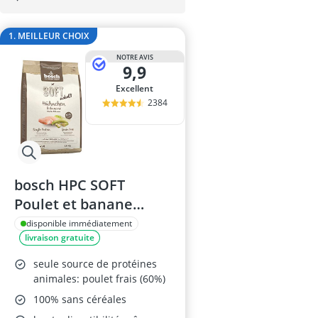
Arbre à chat
arbre chat
1. MEILLEUR CHOIX
Aspirateur po
assainissemen
NOTRE AVIS
9,9
attrape poil m
Excellent
2384
bosch HPC SOFT
Poulet et banane
Croquettes pour
disponible immédiatement
livraison gratuite
chiens
seule source de protéines
animales: poulet frais (60%)
100% sans céréales