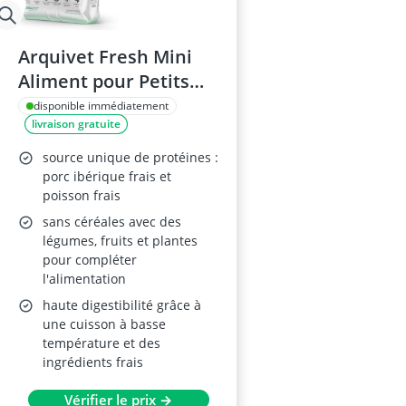
Arquivet Fresh Mini
Aliment pour Petits
Chiens 2,5 kg
disponible immédiatement
livraison gratuite
source unique de protéines :
porc ibérique frais et
poisson frais
sans céréales avec des
légumes, fruits et plantes
pour compléter
l'alimentation
haute digestibilité grâce à
une cuisson à basse
température et des
ingrédients frais
Vérifier le prix →