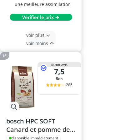
une meilleure assimilation
Vérifier le prix →
voir plus
voir moins
NOTRE AVIS
7,5
Bon
286
bosch HPC SOFT
Canard et pomme de
terre Croquettes 1kg
disponible immédiatement