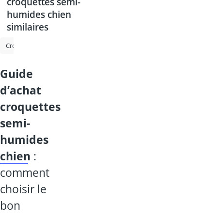
croquettes semi-
humides chien
similaires
Croquette chien
Croquette chien senior
aliments pour chiots Bel
guide
d’achat
croquettes
semi-
humides
chien
:
comment
choisir le
bon