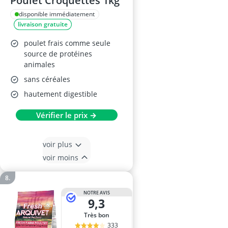
Poulet Croquettes 1kg
disponible immédiatement
livraison gratuite
poulet frais comme seule
source de protéines
animales
sans céréales
hautement digestible
Vérifier le prix →
voir plus
voir moins
NOTRE AVIS
9,3
Très bon
333