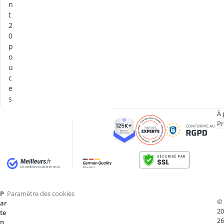
n
t
2
0
p
o
u
c
e
s
À 
Pr
P
Paramètre des cookies
©
ar
20
te
26
n