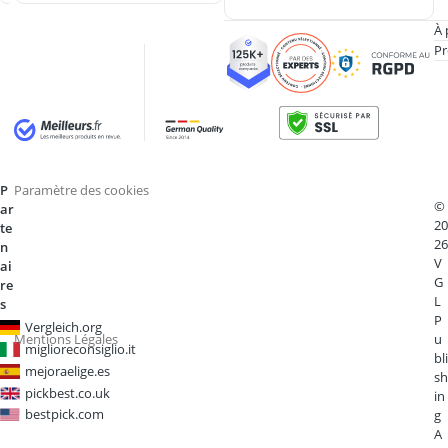
À 
Pr
P
Paramètre des cookies
©
ar
20
te
26
n
V
ai
G
re
L
s
P
Vergleich.org
Mentions Légales
u
miglioreconsiglio.it
bli
mejoraelige.es
sh
pickbest.co.uk
in
bestpick.com
g
A