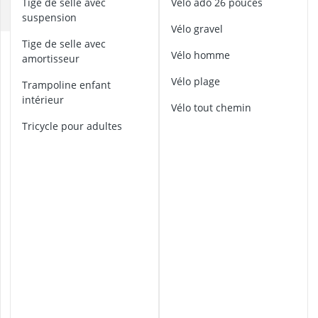
Tige de selle avec
vélo ado 26 pouces
antivol vélo é
Q
suspension
antivol vélo e
vélo gravel
antivol vélo lé
tige de selle avec
d
appareil abdo
vélo homme
amortisseur
é
Appareil musc
r
vélo plage
trampoline enfant
i
intérieur
v
vélo tout chemin
e
tricycle pour adultes
-
c
h
a
î
n
e
m
o
n
o
c