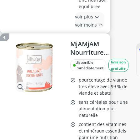
équilibrée
voir plus
voir moins
MjAMjAM
Nourriture
Humide Chats
livraison
disponible
6x800g
immédiatement
gratuite
pourcentage de viande
très élevé avec 99 % de
viande et abats
sans céréales pour une
alimentation plus
naturelle
contient des vitamines
et minéraux essentiels
pour une nutrition