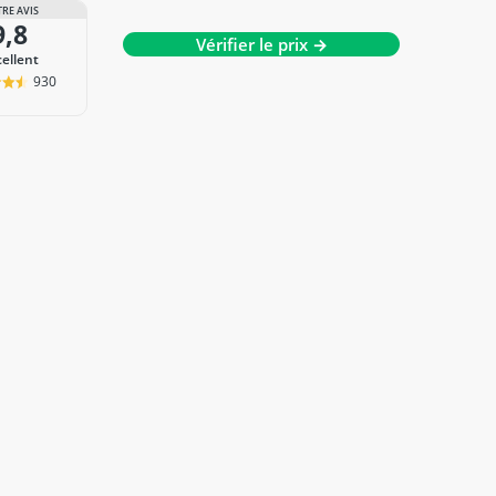
RE AVIS
9,8
Vérifier le prix →
cellent
930