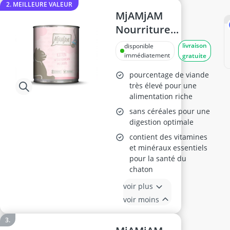
2. MEILLEURE VALEUR
MjAMjAM
Nourriture
Humide Chaton -
livraison
disponible
Poulet & Huile de
immédiatement
gratuite
Saumon, 6 x 800 g
pourcentage de viande
très élevé pour une
alimentation riche
sans céréales pour une
digestion optimale
contient des vitamines
et minéraux essentiels
pour la santé du
chaton
voir plus
voir moins