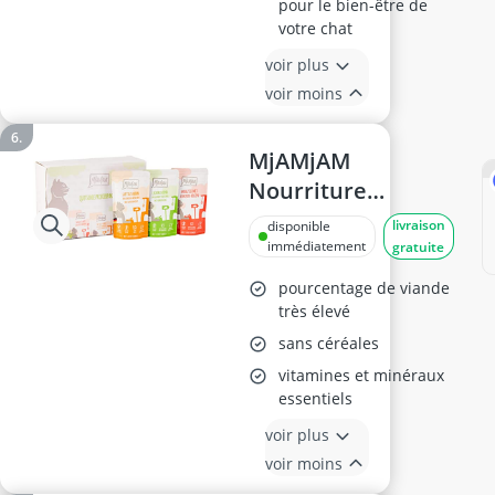
pour le bien-être de
votre chat
voir plus
voir moins
MjAMjAM
Nourriture
Humide pour
livraison
disponible
Chats, Paquet
immédiatement
gratuite
Mixte
pourcentage de viande
très élevé
sans céréales
vitamines et minéraux
essentiels
voir plus
voir moins