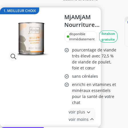
aquarium
Arbre à chat
1. MEILLEUR CHOIX
arbre chat
MjAMjAM
Aspirateur pour poils d'animaux
Nourriture
assainissement intestinal du chien
Humide pour
livraison
disponible
attrape poil machine à laver
Chats - Poulet et
immédiatement
gratuite
Carottes, Pack de 6
pourcentage de viande
x 800g
très élevé avec 72,5 %
de viande de poulet,
foie et cœur
sans céréales
enrichi en vitamines et
minéraux essentiels
pour la santé de votre
chat
voir plus
voir moins