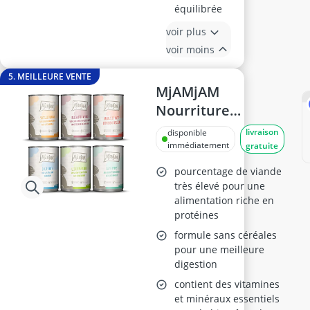
équilibrée
voir plus
voir moins
5. MEILLEURE VENTE
MjAMjAM
Nourriture
Humide pour
livraison
disponible
Chats Pack Mixte
immédiatement
gratuite
III
pourcentage de viande
très élevé pour une
alimentation riche en
protéines
formule sans céréales
pour une meilleure
digestion
contient des vitamines
et minéraux essentiels