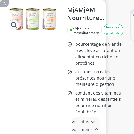
MjAMjAM
Nourriture
Humide pour
livraison
disponible
Chats, Pack Mixte,
immédiatement
gratuite
6x400g
pourcentage de viande
très élevé assurant une
alimentation riche en
protéines
aucunes céréales
présentes pour une
meilleure digestion
contient des vitamines
et minéraux essentiels
pour une nutrition
équilibrée
voir plus
voir moins