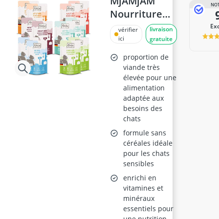
MjAMjAM
NOT
Nourriture
Humide pour
Ex
livraison
vérifier
Chats
ici
gratuite
Quetschie
proportion de
Mixpaket III
viande très
élevée pour une
alimentation
adaptée aux
besoins des
chats
formule sans
céréales idéale
pour les chats
sensibles
enrichi en
vitamines et
minéraux
essentiels pour
une nutrition