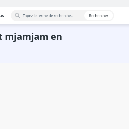
us
Rechercher
 par catégorie
nda
onda