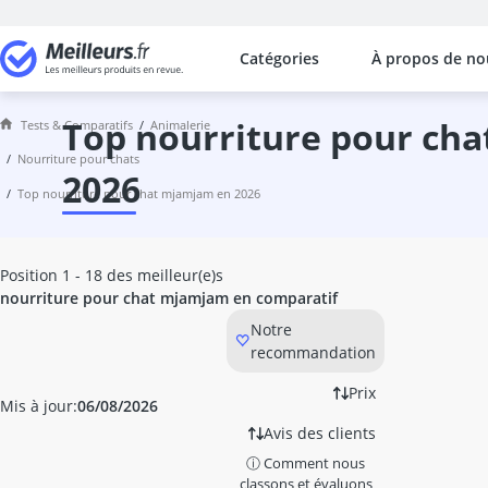
Catégories
À propos de no
Les comparaisons les plus populaires
Animalerie
Abri hérisson
top nourriture pour chat mjamjam en
Tests & Comparatifs
animalerie
aliment pour vieux chevaux
nourriture pour chats
aliments humides Belcando
2026
top nourriture pour chat mjamjam en 2026
aliments humides pour chats Animo
aliments humides pour chiens Anim
aliments pour chats Animonda
Position 1 - 18 des meilleur(e)s
aliments pour chiens AniForte
nourriture pour chat mjamjam en comparatif
aliments pour chiens Animonda
Notre
aliments pour chiens Belcando
recommandation
aliments pour chiots Belcando
anti-aboiements
Prix
Mis à jour:
06/08/2026
anti-algue bassin
Avis des clients
anti-stress chien
anti-tique chat
ⓘ Comment nous
classons et évaluons