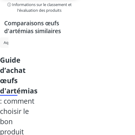
ⓘ Informations sur le classement et
l'évaluation des produits
Comparaisons œufs
d'artémias similaires
aquarium
granulés de foin
nano aquarium
nourriture lapin
guide
d’achat
œufs
d'artémias
: comment
choisir le
bon
produit