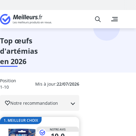
Meilleurs
Les comparais
Animalerie
Abri hérisson
aliment pour 
top œufs
aliments hum
d'artémias
aliments hum
aliments hum
en 2026
aliments pou
aliments pour
aliments pou
Position
Mis à jour:
22/07/2026
aliments pour
1-10
aliments pour
anti-aboieme
Notre recommandation
anti-algue ba
anti-stress ch
1. MEILLEUR CHOIX
anti-tique cha
aquarium
NOTRE AVIS