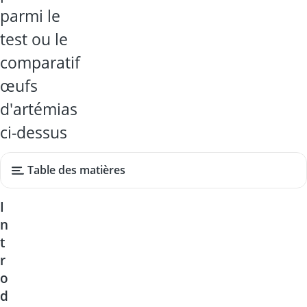
parmi le
test ou le
comparatif
œufs
d'artémias
ci-dessus
Table des matières
I
n
t
r
o
d