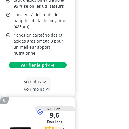
taux d'éclosion entre 90 et
95 % selon les utilisateurs
convient à des œufs de
nauplius de taille moyenne
(485µm)
riches en caroténoïdes et
acides gras oméga 3 pour
un meilleur apport
nutritionnel
Vérifier le prix →
voir plus
voir moins
NOTRE AVIS
9,6
Excellent
5