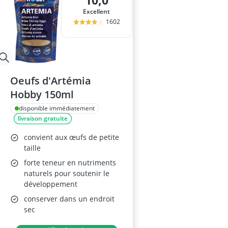
10,0
Arbre à chat
Excellent
arbre chat
1602
Aspirateur po
assainissemen
attrape poil m
Oeufs d'Artémia
Hobby 150ml
disponible immédiatement
livraison gratuite
convient aux œufs de petite
taille
forte teneur en nutriments
naturels pour soutenir le
développement
conserver dans un endroit
sec