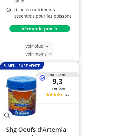
taille
riche en nutriments
essentiels pour les poissons
Vérifier le prix →
voir plus
voir moins
5. MEILLEURE VENTE
NOTRE AVIS
9,3
Très bon
35
Shg Oeufs d'Artemia