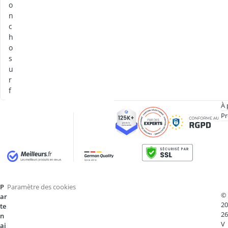
o
n
c
h
o
s
u
r
f
À 
Pr
P
Paramètre des cookies
©
ar
20
te
26
n
V
ai