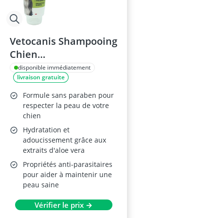
Vetocanis Shampooing
Chien
Dermoprotecteur Aloe
disponible immédiatement
livraison gratuite
Vera 300 ml
Formule sans paraben pour
respecter la peau de votre
chien
Hydratation et
adoucissement grâce aux
extraits d'aloe vera
Propriétés anti-parasitaires
pour aider à maintenir une
peau saine
Vérifier le prix →