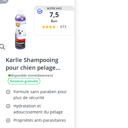
NOTRE AVIS
7,5
Bon
673
Karlie Shampooing
pour chien pelage
blanc 300 ml
disponible immédiatement
livraison gratuite
Formule sans paraben pour
plus de sécurité
Hydratation et
adoucissement du pelage
Propriétés anti-parasitaires