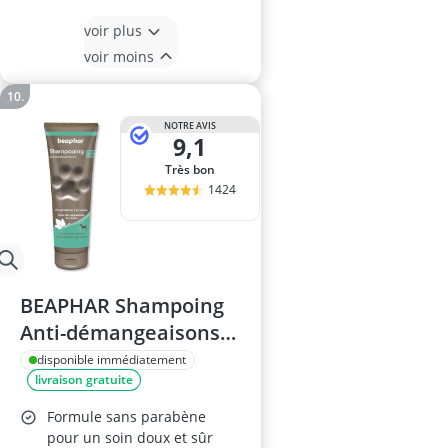
voir plus
voir moins
NOTRE AVIS
9,1
Très bon
1424
BEAPHAR Shampoing
Anti-démangeaisons
Chien 250ml
disponible immédiatement
livraison gratuite
Formule sans parabène
pour un soin doux et sûr