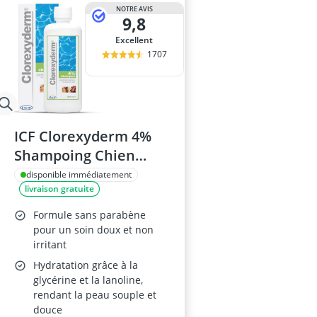
Arbre à chat
NOTRE AVIS
9,8
arbre chat
Aspirateur po
Excellent
assainissemen
1707
attrape poil m
ICF Clorexyderm 4%
Shampoing Chien
250ml
disponible immédiatement
livraison gratuite
Formule sans parabène
pour un soin doux et non
irritant
Hydratation grâce à la
glycérine et la lanoline,
rendant la peau souple et
douce