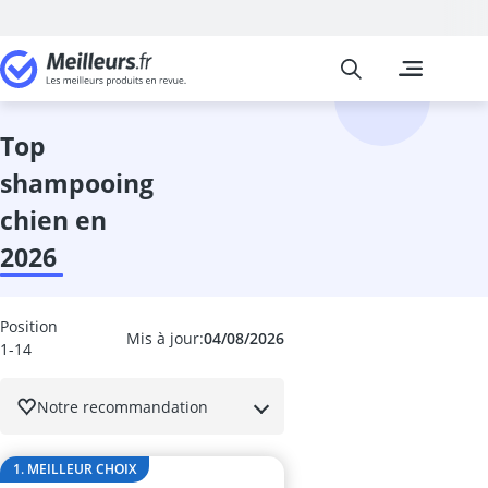
Meilleurs
Les comparais
Animalerie
Abri hérisson
aliment pour 
top
aliments hum
shampooing
aliments hum
aliments hum
chien en
aliments pou
2026
aliments pour
aliments pou
aliments pour
Position
aliments pour
Mis à jour:
04/08/2026
1-14
anti-aboieme
anti-algue ba
Notre recommandation
anti-stress ch
anti-tique cha
aquarium
1. MEILLEUR CHOIX