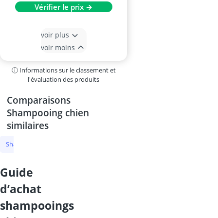
Vérifier le prix →
voir plus
voir moins
ⓘ Informations sur le classement et
l'évaluation des produits
Comparaisons
Shampooing chien
similaires
Shampooing chien
shampoing chien
shampoing pour chiot
s
guide
d’achat
shampooings