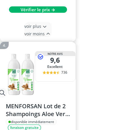
Vérifier le prix →
voir plus
voir moins
NOTRE AVIS
9,6
Excellent
736
MENFORSAN Lot de 2
Shampoings Aloe Vera
pour Chien 1L
disponible immédiatement
livraison gratuite