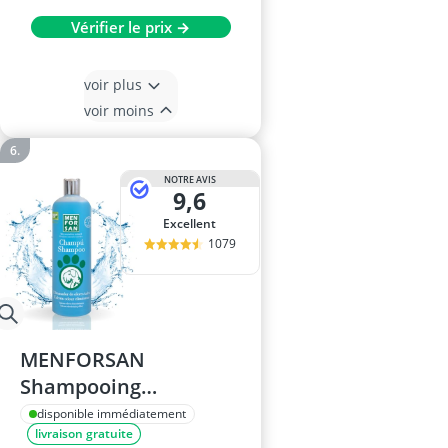
Vérifier le prix →
voir plus
voir moins
NOTRE AVIS
9,6
Excellent
1079
MENFORSAN
Shampooing
Éliminateur d'odeurs
disponible immédiatement
livraison gratuite
pour Chiens 1L