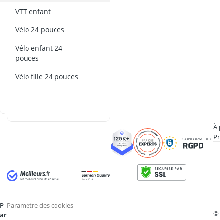
antivol vélo é
p
VTT enfant
antivol vélo e
o
antivol vélo lé
vélo 24 pouces
c
appareil abdo
k
vélo enfant 24
Appareil musc
e
pouces
t
b
vélo fille 24 pouces
i
k
e
À 
Pr
P
Paramètre des cookies
©
ar