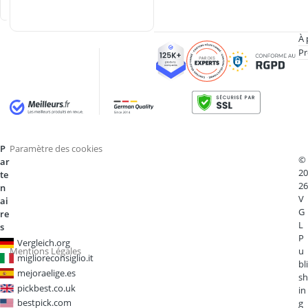
e
À 
Pr
P
Paramètre des cookies
©
ar
20
te
26
n
V
ai
G
re
L
s
P
Vergleich.org
Mentions Légales
u
miglioreconsiglio.it
bli
mejoraelige.es
sh
pickbest.co.uk
in
bestpick.com
g