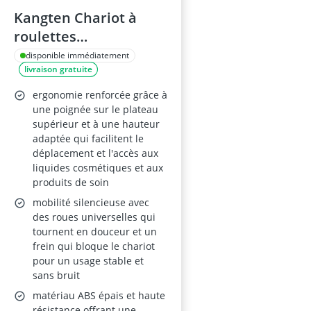
Kangten Chariot à
roulettes
Multifonction 50 kg
disponible immédiatement
livraison gratuite
pour coiffeur et
instrument de beauté
ergonomie renforcée grâce à
SPA
une poignée sur le plateau
supérieur et à une hauteur
adaptée qui facilitent le
déplacement et l'accès aux
liquides cosmétiques et aux
produits de soin
mobilité silencieuse avec
des roues universelles qui
tournent en douceur et un
frein qui bloque le chariot
pour un usage stable et
sans bruit
matériau ABS épais et haute
résistance offrant une