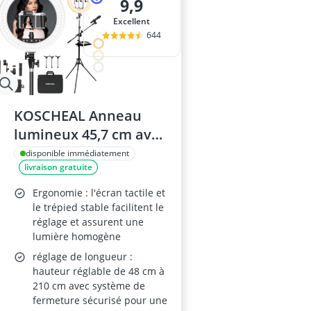
9,9
Excellent
644
KOSCHEAL Anneau
lumineux 45,7 cm avec
support, 3000–6500 K,
disponible immédiatement
livraison gratuite
micro et support de
carte son, pour
Ergonomie : l'écran tactile et
photographie et vidéo
le trépied stable facilitent le
réglage et assurent une
lumière homogène
réglage de longueur :
hauteur réglable de 48 cm à
210 cm avec système de
fermeture sécurisé pour une