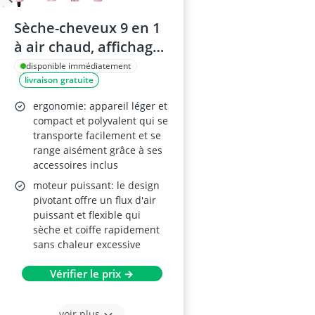
Sèche-cheveux 9 en 1
à air chaud, affichage
numérique et ionique,
disponible immédiatement
livraison gratuite
3 réglages
chaleur/froid, léger
ergonomie: appareil léger et
compact et polyvalent qui se
transporte facilement et se
range aisément grâce à ses
accessoires inclus
moteur puissant: le design
pivotant offre un flux d'air
puissant et flexible qui
sèche et coiffe rapidement
sans chaleur excessive
Vérifier le prix →
voir plus