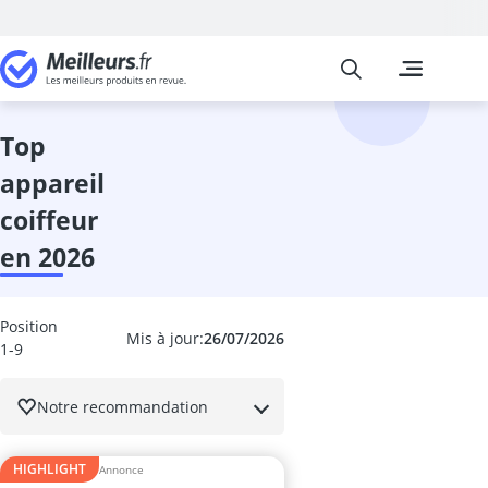
Meilleurs
Les comparais
Beauté et Pa
Ampoule coll
anti-cernes
top
Anti-poux
appareil
appareil coiff
appareil haut
coiffeur
appareil pédi
en 2026
Appareil ultr
après-shampo
après-shamp
Position
après-shampo
Mis à jour:
26/07/2026
1-9
Aspirateur poi
Auto-bronzan
Notre recommandation
Bain alcalin
Bain de paraf
Balea crème v
HIGHLIGHT