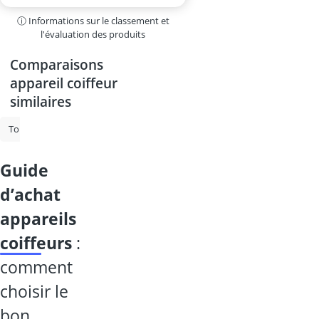
ⓘ Informations sur le classement et
l'évaluation des produits
Comparaisons
appareil coiffeur
similaires
Tondeuse barbe
Tondeuse cheveux
Tondeuse nez
Tondeuse à
guide
d’achat
appareils
coiffeurs
:
comment
choisir le
bon