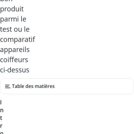
produit
parmi le
test ou le
comparatif
appareils
coiffeurs
ci-dessus
Table des matières
I
n
t
r
o