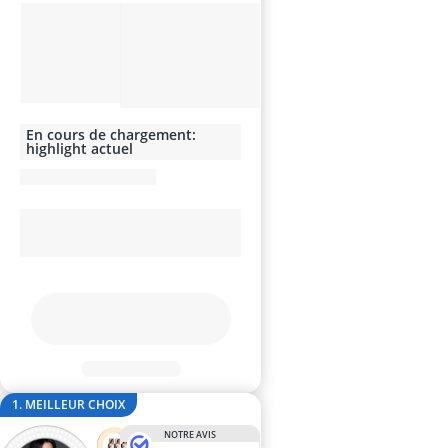
base maquill
baume à lèvr
BB creme
bentonite
bêta-glucanes
En cours de chargement:
highlight actuel
1. MEILLEUR CHOIX
NOTRE AVIS