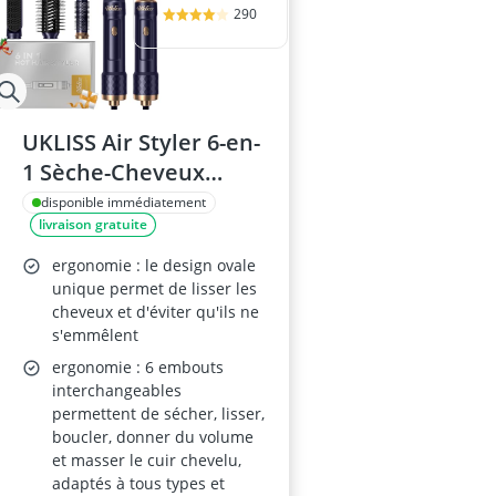
290
UKLISS Air Styler 6-en-
1 Sèche-Cheveux
Ionique, Boucleur
disponible immédiatement
livraison gratuite
Automatique, Fer à
Lisser, Brosse
ergonomie : le design ovale
Thermique et Brosse
unique permet de lisser les
cheveux et d'éviter qu'ils ne
Ronde – Bleu
s'emmêlent
ergonomie : 6 embouts
interchangeables
permettent de sécher, lisser,
boucler, donner du volume
et masser le cuir chevelu,
adaptés à tous types et