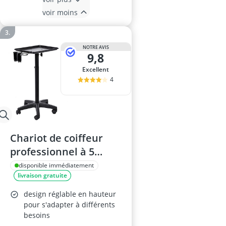
voir moins
NOTRE AVIS
9,8
Excellent
4
Chariot de coiffeur
professionnel à 5
roues avec support
disponible immédiatement
livraison gratuite
pour sèche-cheveux
design réglable en hauteur
pour s'adapter à différents
besoins