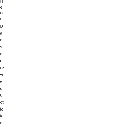
ff
e
u
r
D
a
n
s
n
ot
re
vi
e
q
u
ot
id
ie
n