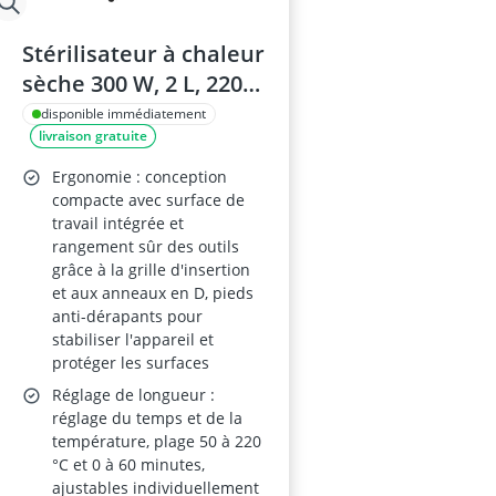
Stérilisateur à chaleur
sèche 300 W, 2 L, 220
°C, minuterie 0-60
disponible immédiatement
livraison gratuite
min, blanc/noir, prise
UE
Ergonomie : conception
compacte avec surface de
travail intégrée et
rangement sûr des outils
grâce à la grille d'insertion
et aux anneaux en D, pieds
anti-dérapants pour
stabiliser l'appareil et
protéger les surfaces
Réglage de longueur :
réglage du temps et de la
température, plage 50 à 220
°C et 0 à 60 minutes,
ajustables individuellement