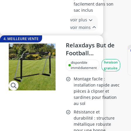
facilement dans son
sac inclus
voir plus
voir moins
4. MEILLEURE VENTE
Relaxdays But de
Football
110x150x75cm,
livraison
disponible
Gris/Noir
immédiatement
gratuite
Montage facile :
installation rapide avec
pièces à clipser et
sardines pour fixation
au sol
Résistance et
durabilité : structure
métallique robuste
pour une bonne