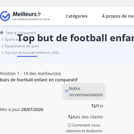
Catégories
À propos de no
Les comparaisons les plus populaires
Sports et Loisirs
Tests & Comparatifs
aérateur de toit camping-car
top but de football enfa
sports et loisirs
Alarme vélo
équipements de sport
altimètre
top but de football enfant en 2026
anneau pilates
anneaux gymnastique
Anti vol velo
Position 1 - 14 des meilleur(e)s
antivol cadre Axa
buts de football enfant en comparatif
antivol de cadre
Notre
antivol pliable
recommandation
antivol pliable Abus
antivol pliable Axa
Prix
Mis à jour:
28/07/2026
antivol vélo
Avis des clients
antivol vélo Axa
ⓘ Comment nous
Antivol vélo code
classons et évaluons