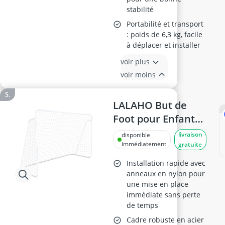
stabilité
Portabilité et transport
: poids de 6,3 kg, facile
à déplacer et installer
voir plus
voir moins
LALAHO But de
Foot pour Enfants
en Acier Galvanisé
livraison
disponible
immédiatement
gratuite
Installation rapide avec
anneaux en nylon pour
une mise en place
immédiate sans perte
de temps
Cadre robuste en acier