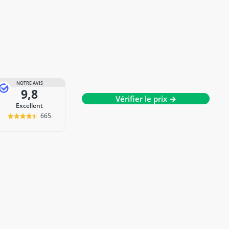
NOTRE AVIS
9,8
Vérifier le prix →
Excellent
665