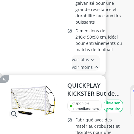
galvanisé pour une
grande résistance et
durabilité face aux tirs
puissants
Dimensions de
240x150x90 cm, idéal
pour entraînements ou
matchs de football
voir plus
voir moins
QUICKPLAY
KICKSTER But de
Football 8x5ft
livraison
disponible
immédiatement
gratuite
Fabriqué avec des
matériaux robustes et
flexibles pour une