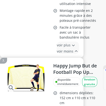
utilisation intensive
Montage rapide en 2
minutes grâce à des
poteaux pré-connectés
Facile à transporter
avec un sac à
bandoulière inclus
voir plus
voir moins
Happy Jump But de
Football Pop Up
5'x3.6'
livraison
disponible
immédiatement
gratuite
dimensions dépliées:
152 cm x 110 cm x 110
cm