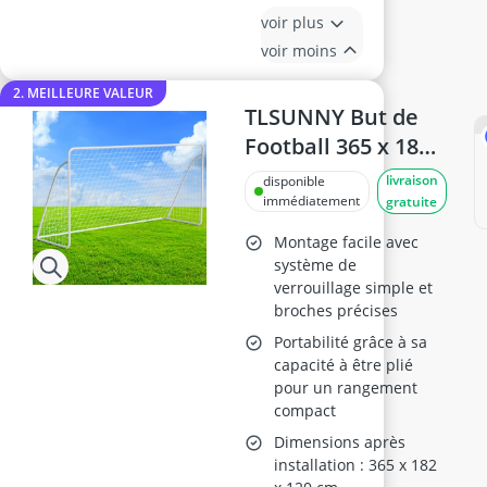
voir plus
voir moins
2. MEILLEURE VALEUR
TLSUNNY But de
Football 365 x 180
x 120 cm pour
livraison
disponible
Enfants
immédiatement
gratuite
Montage facile avec
système de
verrouillage simple et
broches précises
Portabilité grâce à sa
capacité à être plié
pour un rangement
compact
Dimensions après
installation : 365 x 182