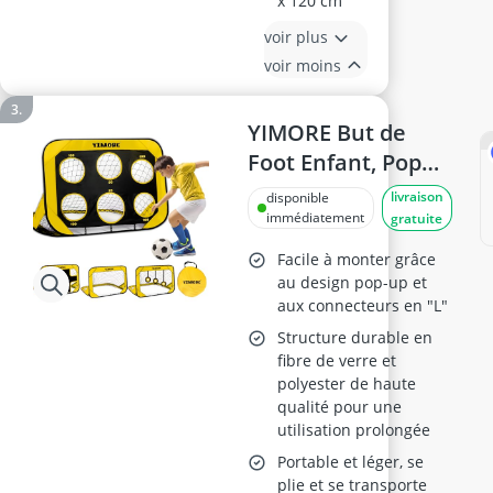
x 120 cm
voir plus
voir moins
YIMORE But de
Foot Enfant, Pop
up Pliable
livraison
disponible
120x80x80 cm
immédiatement
gratuite
Facile à monter grâce
au design pop-up et
aux connecteurs en "L"
Structure durable en
fibre de verre et
polyester de haute
qualité pour une
utilisation prolongée
Portable et léger, se
plie et se transporte