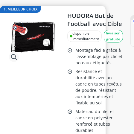
antivol vélo connecté
antivol vélo électrique
1. MEILLEUR CHOIX
antivol vélo enfant
HUDORA But de
antivol vélo léger
Football avec Cible
appareil abdos
livraison
disponible
Appareil musculation dos
immédiatement
gratuite
Montage facile grâce à
l'assemblage par clic et
poteaux étiquetés
Résistance et
durabilité avec un
cadre en tubes revêtus
de poudre, résistant
aux intempéries et
fixable au sol
Matériau du filet et
cadre en polyester
renforcé et tubes
durables