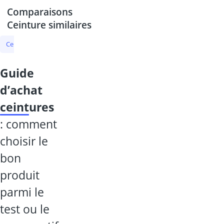
Comparaisons
Ceinture similaires
Ceinture
beanie
bonnet LED
bretelles
ceinture automatiqu
guide
d’achat
ceintures
: comment
choisir le
bon
produit
parmi le
test ou le