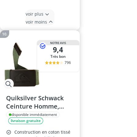
voir plus
voir moins
NOTRE AVIS
9,4
Très bon
796
Quiksilver Schwack
Ceinture Homme,
Taille Unique
disponible immédiatement
livraison gratuite
Construction en coton tissé