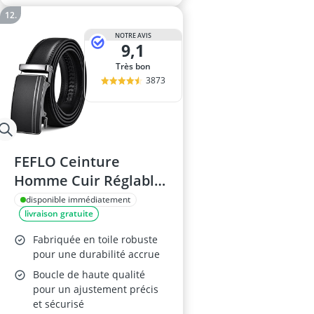
NOTRE AVIS
9,1
Très bon
3873
FEFLO Ceinture
Homme Cuir Réglable
110cm Noir
disponible immédiatement
livraison gratuite
Fabriquée en toile robuste
pour une durabilité accrue
Boucle de haute qualité
pour un ajustement précis
et sécurisé