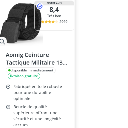
NOTRE AVIS
8,4
Très bon
2969
Aomig Ceinture
Tactique Militaire 130
cm, Boucle Plastique
disponible immédiatement
livraison gratuite
Fabriqué en toile robuste
pour une durabilité
optimale
Boucle de qualité
supérieure offrant une
sécurité et une longévité
accrues