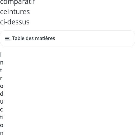
comparatif
ceintures
ci-dessus
Table des matières
I
n
t
r
o
d
u
c
ti
o
n