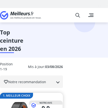
Meilleurs
Les comparais
Mode
Arm-Shaper
assouplisseur
top
bain argent
ceinture
ballon de voll
banane antivo
en 2026
bandana
Bas de conten
bas de conten
Position
Mis à jour:
03/08/2026
baskets hom
1-19
beanie
béret basque
Notre recommandation
blague à taba
Blouson Hive
1. MEILLEUR CHOIX
blouson mot
body gainant
NOTRE AVIS