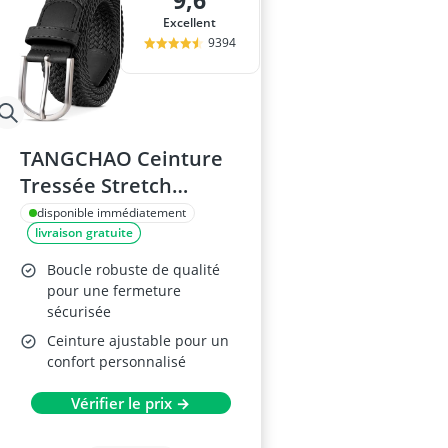
9,6
Excellent
9394
TANGCHAO Ceinture
Tressée Stretch
Unisexe Noir 105
disponible immédiatement
livraison gratuite
Boucle robuste de qualité
pour une fermeture
sécurisée
Ceinture ajustable pour un
confort personnalisé
Vérifier le prix →