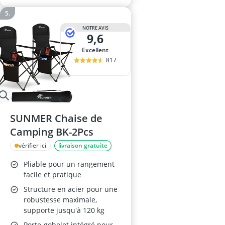
NOTRE AVIS
9,6
Excellent
817
SUNMER Chaise de
Camping BK-2Pcs
vérifier ici
livraison gratuite
Pliable pour un rangement
facile et pratique
Structure en acier pour une
robustesse maximale,
supporte jusqu'à 120 kg
Porte-gobelet intégré pour