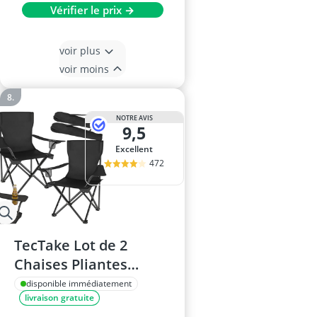
Vérifier le prix →
voir plus
voir moins
NOTRE AVIS
9,5
Excellent
472
TecTake Lot de 2
Chaises Pliantes
Rembourrées
disponible immédiatement
livraison gratuite