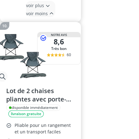
voir plus
voir moins
NOTRE AVIS
8,6
Très bon
60
Lot de 2 chaises
pliantes avec porte-
gobelet - Gris foncé
disponible immédiatement
livraison gratuite
Pliable pour un rangement
et un transport faciles