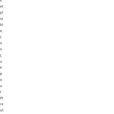
e
et
pl
ia
bl
e,
c
o
n
ç
u
e
p
o
u
r
êt
re
ut