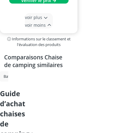
Vérifier le prix →
voir plus
voir moins
ⓘ Informations sur le classement et
l'évaluation des produits
Comparaisons Chaise
de camping similaires
Batterie AGM 120 Ah
kayak gonflable
Chaise de camping
Gile
guide
d’achat
chaises
de