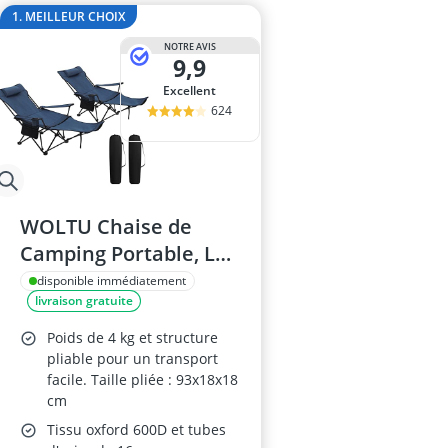
antivol vélo é
1. MEILLEUR CHOIX
antivol vélo e
NOTRE AVIS
antivol vélo lé
9,9
appareil abdo
Excellent
Appareil musc
624
WOLTU Chaise de
Camping Portable, Lot
de 2, Bleu
disponible immédiatement
livraison gratuite
Poids de 4 kg et structure
pliable pour un transport
facile. Taille pliée : 93x18x18
cm
Tissu oxford 600D et tubes