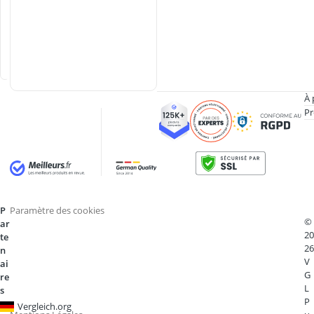
n
f
a
n
t
À 
Pr
P
Paramètre des cookies
©
ar
20
te
26
n
V
ai
G
re
L
s
P
Vergleich.org