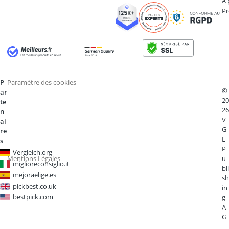
À 
Pr
P
Paramètre des cookies
©
ar
20
te
26
n
V
ai
G
re
L
s
P
Vergleich.org
Mentions Légales
u
miglioreconsiglio.it
bli
mejoraelige.es
sh
pickbest.co.uk
in
bestpick.com
g
A
G