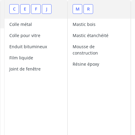
appareil à ox
Appareil mesur
A
C
E
F
J
M
R
apprêt pour b
B
asphalte à fro
Colle métal
mastic bois
bâche porte a
a
colle pour vitre
mastic étanchéité
é
r
enduit bitumineux
mousse de
a
construction
film liquide
t
Résine époxy
e
joint de fenêtre
u
r
f
e
n
ê
t
r
e
b