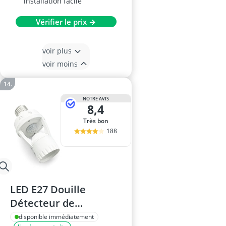
installation facile
Vérifier le prix →
voir plus
voir moins
NOTRE AVIS
8,4
Très bon
188
LED E27 Douille
Détecteur de
Mouvement
disponible immédiatement