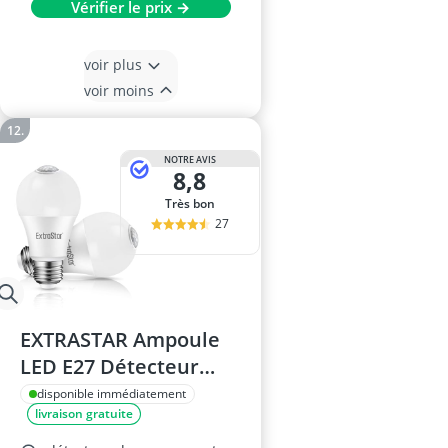
Vérifier le prix →
voir plus
voir moins
NOTRE AVIS
8,8
Très bon
27
EXTRASTAR Ampoule
LED E27 Détecteur
Mouvement 12W
disponible immédiatement
livraison gratuite