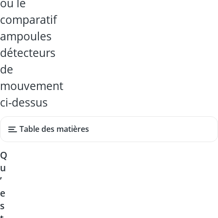
ou le
comparatif
ampoules
détecteurs
de
mouvement
ci-dessus
Table des matières
Q
u
’
e
s