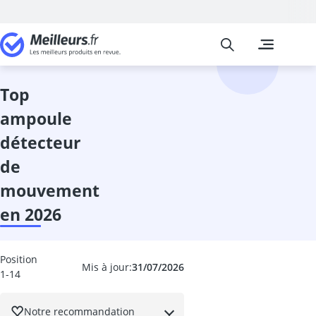
Meilleurs
Les comparais
Bricolage
abrasif
adaptateur d
top
aérateur fenê
ampoule
aérosol extinc
aérosol vernis
détecteur
Affuteuse de 
de
Agitateur de 
agrafeuse à a
mouvement
agrafeuse éle
en 2026
aiguille tire fil
alarme fenêtr
alarme maison
Position
Mis à jour:
31/07/2026
alarme niveau
1-14
allumeurs
ampoule déte
Notre recommandation