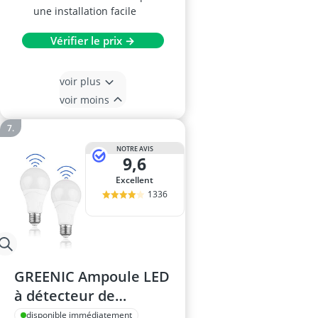
une installation facile
Vérifier le prix →
voir plus
voir moins
NOTRE AVIS
9,6
Excellent
1336
GREENIC Ampoule LED
à détecteur de
mouvement E27, 15W,
disponible immédiatement