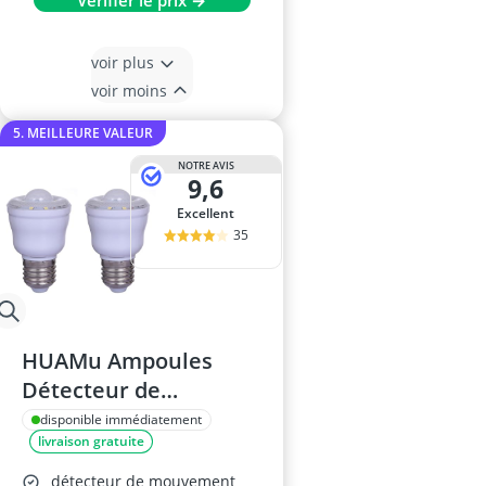
Vérifier le prix →
voir plus
voir moins
5. MEILLEURE VALEUR
NOTRE AVIS
9,6
Excellent
35
HUAMu Ampoules
Détecteur de
Mouvement E27 2W
disponible immédiatement
livraison gratuite
détecteur de mouvement