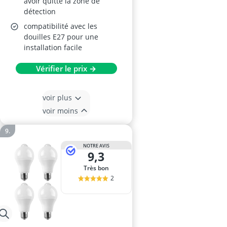
avoir quitté la zone de
détection
compatibilité avec les
douilles E27 pour une
installation facile
Vérifier le prix →
voir plus
voir moins
NOTRE AVIS
9,3
Très bon
2