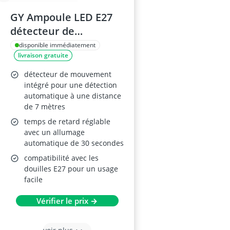
GY Ampoule LED E27
détecteur de
mouvement, 6.5W,
disponible immédiatement
livraison gratuite
6500K, lot de 4
détecteur de mouvement
intégré pour une détection
automatique à une distance
de 7 mètres
temps de retard réglable
avec un allumage
automatique de 30 secondes
compatibilité avec les
douilles E27 pour un usage
facile
Vérifier le prix →