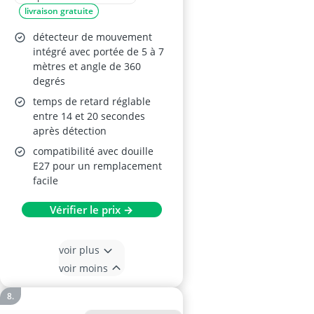
livraison gratuite
Blanc froid 5000K
détecteur de mouvement
intégré avec portée de 5 à 7
mètres et angle de 360
degrés
temps de retard réglable
entre 14 et 20 secondes
après détection
compatibilité avec douille
E27 pour un remplacement
facile
Vérifier le prix →
voir plus
voir moins