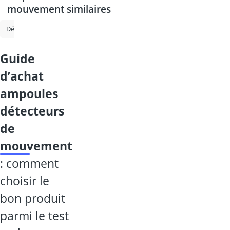
mouvement similaires
Détecteur CO2
Détecteur de gaz
Système d'alarme
Interphone 
guide
d’achat
ampoules
détecteurs
de
mouvement
: comment
choisir le
bon produit
parmi le test