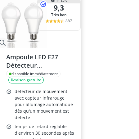
NOTRE AVIS
9,3
Très bon
887
Ampoule LED E27
Détecteur
Mouvement
disponible immédiatement
livraison gratuite
détecteur de mouvement
avec capteur infrarouge
pour allumage automatique
dès qu'un mouvement est
détecté
temps de retard réglable
d'environ 30 secondes après