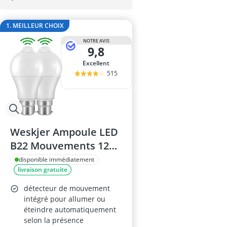
appareil à ox
Appareil mesur
1. MEILLEUR CHOIX
apprêt pour b
asphalte à fro
NOTRE AVIS
9,8
bâche porte a
Excellent
515
Weskjer Ampoule LED
B22 Mouvements 12W
6000K
disponible immédiatement
livraison gratuite
détecteur de mouvement
intégré pour allumer ou
éteindre automatiquement
selon la présence