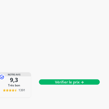
NOTRE AVIS
9,3
Vérifier le prix →
Très bon
1391