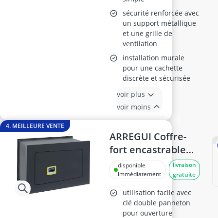
sécurité renforcée avec
un support métallique
et une grille de
ventilation
installation murale
pour une cachette
discrète et sécurisée
voir plus
voir moins
4. MEILLEURE VENTE
ARREGUI Coffre-
fort encastrable
281320 avec
livraison
disponible
serrure à clé, 23 x
immédiatement
gratuite
35 x 20 cm
utilisation facile avec
clé double panneton
pour ouverture