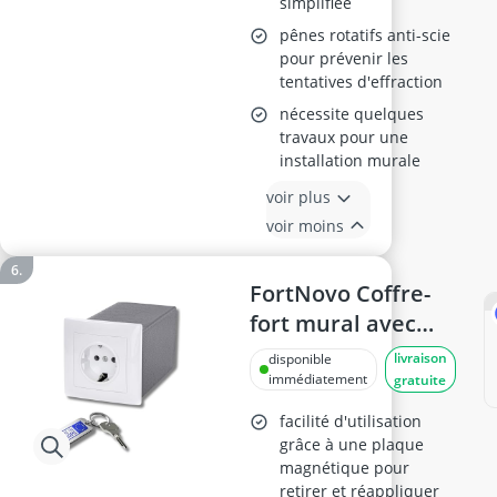
simplifiée
pênes rotatifs anti-scie
pour prévenir les
tentatives d'effraction
nécessite quelques
travaux pour une
installation murale
voir plus
voir moins
FortNovo Coffre-
fort mural avec
prise et ouverture
livraison
disponible
magnétique
immédiatement
gratuite
facilité d'utilisation
grâce à une plaque
magnétique pour
retirer et réappliquer