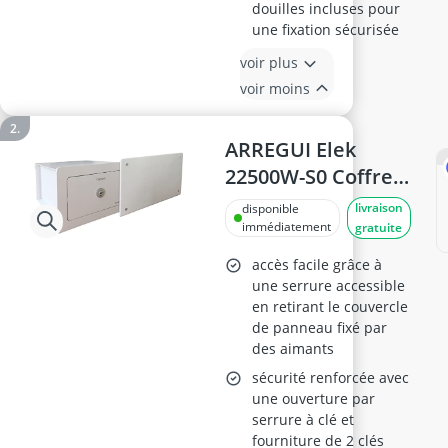
douilles incluses pour
une fixation sécurisée
voir plus
voir moins
ARREGUI Elek
22500W-S0 Coffre-
fort Secret Mural
livraison
disponible
immédiatement
gratuite
accès facile grâce à
une serrure accessible
en retirant le couvercle
de panneau fixé par
des aimants
sécurité renforcée avec
une ouverture par
serrure à clé et
fourniture de 2 clés