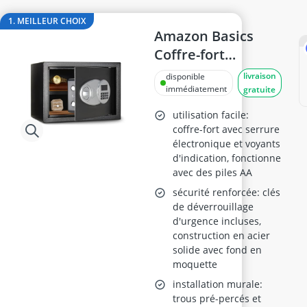
ampoule détecteur de mouvement
appareil à oxygène portable
1. MEILLEUR CHOIX
Appareil mesure qualité de l'air
Amazon Basics
apprêt pour bois
Coffre-fort
asphalte à froid
Numérique 14L
livraison
disponible
bâche porte anti-poussière
immédiatement
gratuite
utilisation facile:
coffre-fort avec serrure
électronique et voyants
d'indication, fonctionne
avec des piles AA
sécurité renforcée: clés
de déverrouillage
d'urgence incluses,
construction en acier
solide avec fond en
moquette
installation murale:
trous pré-percés et