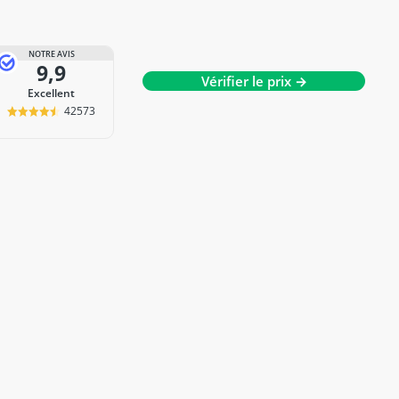
NOTRE AVIS
9,9
Vérifier le prix →
Excellent
42573