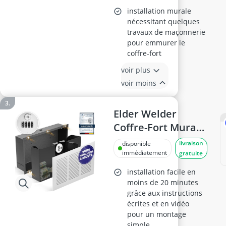
installation murale
nécessitant quelques
travaux de maçonnerie
pour emmurer le
coffre-fort
voir plus
voir moins
Elder Welder
Coffre-Fort Mural
Invisible
livraison
disponible
immédiatement
gratuite
installation facile en
moins de 20 minutes
grâce aux instructions
écrites et en vidéo
pour un montage
simple