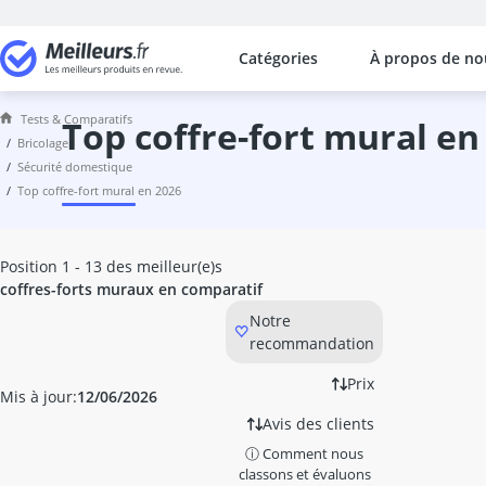
Catégories
À propos de no
Les comparaisons les plus populaires
Bricolage
Tests & Comparatifs
abrasif
top coffre-fort mural en
bricolage
adaptateur de couple numérique
sécurité domestique
aérateur fenêtre
top coffre-fort mural en 2026
aérosol extincteur
aérosol vernis
Affuteuse de lame de scie
Position 1 - 13 des meilleur(e)s
Agitateur de mortier
coffres-forts muraux en comparatif
agrafeuse à air comprimé
Notre
agrafeuse électrique
recommandation
aiguille tire fil
alarme fenêtre
Prix
Mis à jour:
12/06/2026
alarme maison sans fil
Avis des clients
alarme niveau d'eau
ⓘ Comment nous
allumeurs
classons et évaluons