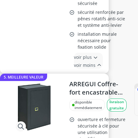
sécurisée
sécurité renforcée par
pênes rotatifs anti-scie
et système anti-levier
installation murale
nécessaire pour
fixation solide
voir plus
voir moins
5. MEILLEURE VALEUR
ARREGUI Coffre-
fort encastrable
281380
livraison
disponible
immédiatement
gratuite
ouverture et fermeture
sécurisée à clé pour
une utilisation