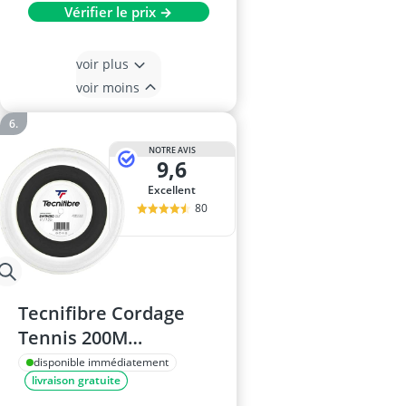
Vérifier le prix →
voir plus
voir moins
NOTRE AVIS
9,6
Excellent
80
Tecnifibre Cordage
Tennis 200M
SYNTHETIC GUT 1.25
disponible immédiatement
livraison gratuite