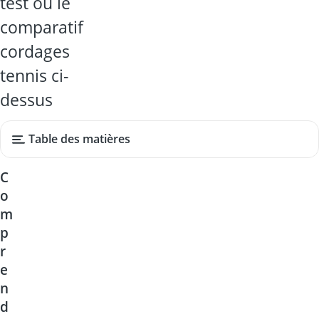
test ou le
comparatif
cordages
tennis ci-
dessus
Table des matières
C
o
m
p
r
e
n
d