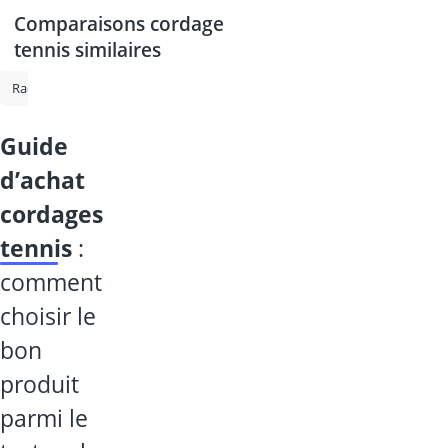
Comparaisons cordage
tennis similaires
Raquette de ping pong
Raquette de ping-pong professionnelle
Ra
guide
d’achat
cordages
tennis
:
comment
choisir le
bon
produit
parmi le