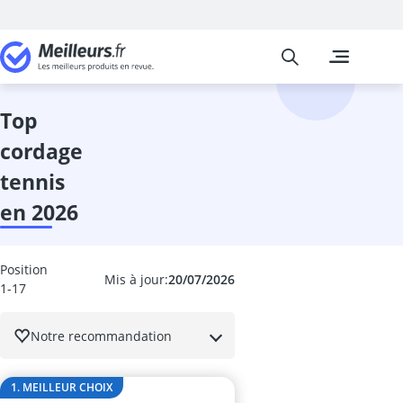
Meilleurs
Les comparais
Sports et Loisi
aérateur de t
Alarme vélo
top
altimètre
cordage
anneau pilate
anneaux gymn
tennis
Anti vol velo
en 2026
antivol cadre 
antivol de cad
antivol pliable
Position
antivol pliabl
Mis à jour:
20/07/2026
1-17
antivol pliabl
antivol vélo
Notre recommandation
antivol vélo A
Antivol vélo c
antivol vélo c
1. MEILLEUR CHOIX