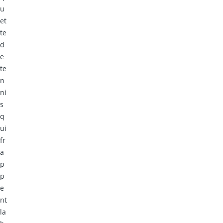
u
et
te
d
e
te
n
ni
s
q
ui
fr
a
p
p
e
nt
la