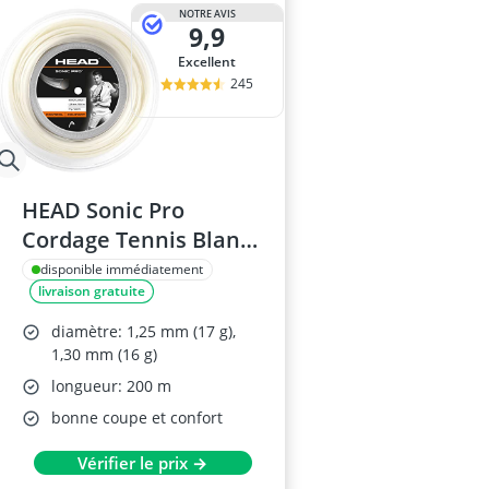
antivol vélo é
NOTRE AVIS
9,9
antivol vélo e
antivol vélo lé
Excellent
appareil abdo
245
Appareil musc
HEAD Sonic Pro
Cordage Tennis Blanc
1,30 mm
disponible immédiatement
livraison gratuite
diamètre: 1,25 mm (17 g),
1,30 mm (16 g)
longueur: 200 m
bonne coupe et confort
Vérifier le prix →