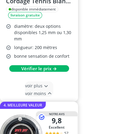
Cordage Tennis Blanc
200 m x 1,25 mm
disponible immédiatement
livraison gratuite
diamètre: deux options
disponibles 1,25 mm ou 1,30
mm
longueur: 200 mètres
bonne sensation de confort
Vérifier le prix →
voir plus
voir moins
4. MEILLEURE VALEUR
NOTRE AVIS
9,8
Excellent
57