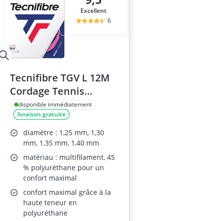
Excellent
6
Tecnifibre TGV L 12M
Cordage Tennis
Multifilament Pink
disponible immédiatement
livraison gratuite
1.25
diamètre : 1,25 mm, 1,30
mm, 1,35 mm, 1,40 mm
matériau : multifilament, 45
% polyuréthane pour un
confort maximal
confort maximal grâce à la
haute teneur en
polyuréthane