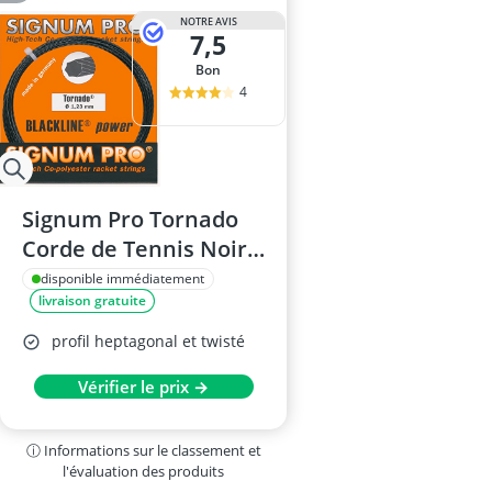
NOTRE AVIS
7,5
Bon
4
Signum Pro Tornado
Corde de Tennis Noir
12m / 1,29mm
disponible immédiatement
livraison gratuite
profil heptagonal et twisté
Vérifier le prix →
ⓘ Informations sur le classement et
l'évaluation des produits