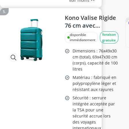
voir moins
Kono Valise Rigide
76 cm avec
Serrure TSA,
livraison
disponible
Turquoise
immédiatement
gratuite
Dimensions : 76x49x30
cm (total), 69x47x30 cm
(corps), capacité de 100
litres
Matériau : fabriqué en
polypropylène léger et
résistant aux rayures
Sécurité : serrure
intégrée acceptée par
la TSA pour une
sécurité accrue lors
des voyages
internationaux