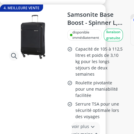
4. MEILLEURE VENTE
Samsonite Base
Boost - Spinner L,
78 cm, Noir
livraison
disponible
immédiatement
gratuite
Capacité de 105 à 112,5
litres et poids de 3,10
kg pour les longs
séjours de deux
semaines
Roulette pivotante
pour une maniabilité
facilitée
Serrure TSA pour une
sécurité optimale lors
des voyages
voir plus