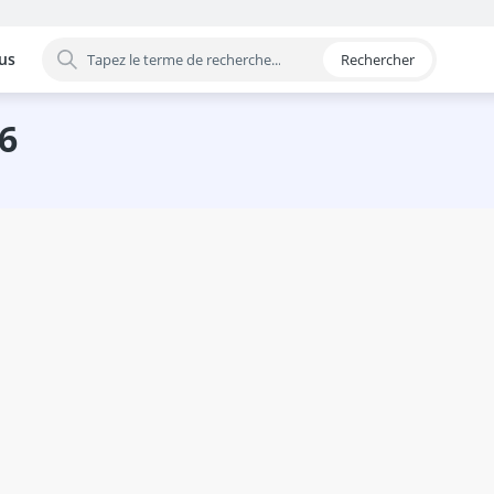
us
Rechercher
 par catégorie
26