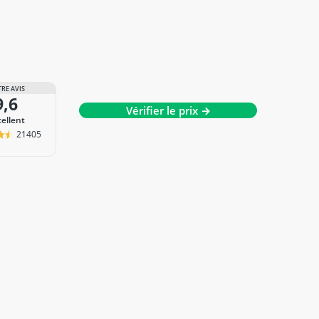
RE AVIS
9,6
Vérifier le prix →
cellent
21405