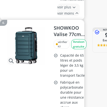
voir plus
voir moins
SHOWKOO
NOT
Valise 77cm
XL avec
Ex
livraison
vérifier
Serrure TSA
ici
gratuite
Capacité de 65
litres et poids
léger de 3,5 kg
pour un
transport facile
Fabriqué en
polycarbonate
durable pour
une résistance
accrue aux