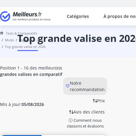
Catégories
À propos de no
Les comparaisons les plus populaires
Mode
Tests & Comparatifs
Arm-Shaper
top grande valise en 20
mode
bagages et sacs
assouplisseur cuir
top grande valise en 2026
bain argent
ballon de volley
banane antivol
Position 1 - 16 des meilleur(e)s
bandana
grandes valises en comparatif
Bas de contention
Notre
bas de contention sport
recommandation
baskets homme
beanie
Prix
Mis à jour:
05/08/2026
béret basque
Avis des clients
blague à tabac
ⓘ Comment nous
Blouson Hiver Homme
classons et évaluons
blouson moto homme