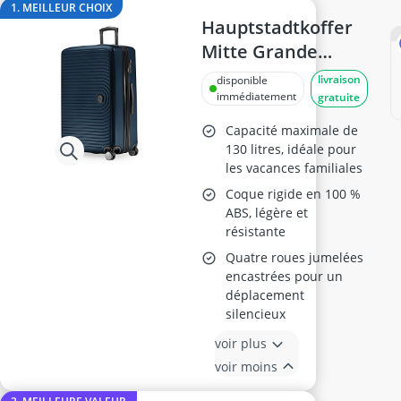
body gainant
1. MEILLEUR CHOIX
body gainant femme
Hauptstadtkoffer
boite anti-RFID
Mitte Grande
boîte montres
Valise Rigide 77
livraison
disponible
bonnet avec lumière
Cm, Bleu Foncé
immédiatement
gratuite
bonnet bébés
Capacité maximale de
130 litres, idéale pour
les vacances familiales
Coque rigide en 100 %
ABS, légère et
résistante
Quatre roues jumelées
encastrées pour un
déplacement
silencieux
voir plus
voir moins