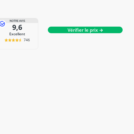
NOTRE AVIS
9,6
Vérifier le prix →
Excellent
746