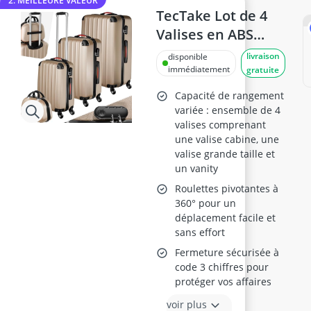
2. MEILLEURE VALEUR
TecTake Lot de 4
Valises en ABS
Polypropylène
livraison
disponible
immédiatement
gratuite
Capacité de rangement
variée : ensemble de 4
valises comprenant
une valise cabine, une
valise grande taille et
un vanity
Roulettes pivotantes à
360° pour un
déplacement facile et
sans effort
Fermeture sécurisée à
code 3 chiffres pour
protéger vos affaires
voir plus