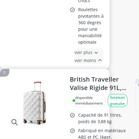
chocs
Roulettes
pivotantes à
360 degrés
pour une
maniabilité
optimale
voir plus
voir moins
British Traveller
Valise Rigide 91L,
74.5cm, Blanc
livraison
disponible
immédiatement
gratuite
Capacité de 91 litres,
poids de 3,88 kg
Fabriqué en matériaux
ABS et PC, léger,