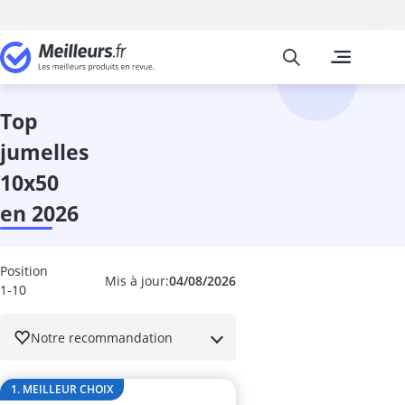
Meilleurs
Les comparais
High-Tech
Absorbeur ac
absorbeur de 
top
accordeur gui
jumelles
adaptateur de
adaptateur li
10x50
adaptateur pé
en 2026
adaptateur un
adaptateur US
aide au stati
Position
alarme voitur
Mis à jour:
04/08/2026
1-10
Alimentations
ampli casque
Notre recommandation
amplificateur
amplificateur
amplificateur
1. MEILLEUR CHOIX