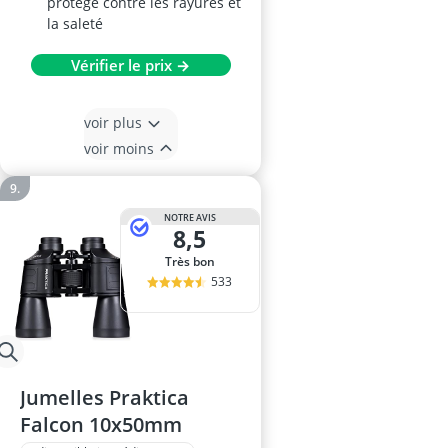
protège contre les rayures et
la saleté
Vérifier le prix →
voir plus
voir moins
NOTRE AVIS
8,5
Très bon
533
Jumelles Praktica
Falcon 10x50mm