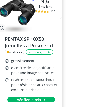
9,6
Excellent
128
PENTAX SP 10X50
Jumelles à Prismes de
Porro
vérifier ici
livraison gratuite
grossissement
diamètre de l'objectif large
pour une image contrastée
revêtement en caoutchouc
pour résistance aux chocs et
excellente prise en main
Vérifier le prix →