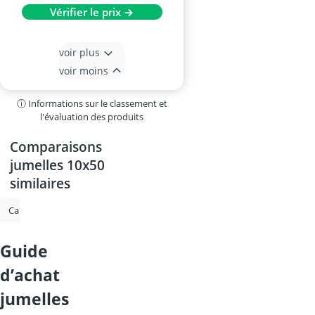
Vérifier le prix →
voir plus
voir moins
ⓘ Informations sur le classement et
l'évaluation des produits
Comparaisons
jumelles 10x50
similaires
Camescope
Télescope
Lampe extérieur avec caméra
Jumelles
guide
d’achat
jumelles