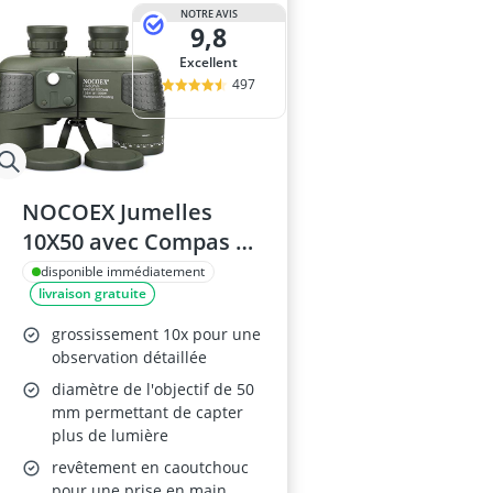
amplificateur
NOTRE AVIS
9,8
amplificateur
amplificateur 
Excellent
amplificateur 
497
amplificateur 
NOCOEX Jumelles
10X50 avec Compas et
Télémètre
disponible immédiatement
livraison gratuite
grossissement 10x pour une
observation détaillée
diamètre de l'objectif de 50
mm permettant de capter
plus de lumière
revêtement en caoutchouc
pour une prise en main