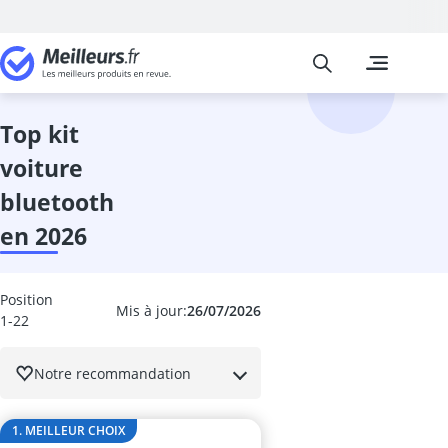
Meilleurs
Les comparais
High-Tech
Absorbeur ac
absorbeur de 
top kit
accordeur gui
voiture
adaptateur de
adaptateur li
bluetooth
adaptateur pé
en 2026
adaptateur un
adaptateur US
aide au stati
Position
alarme voitur
Mis à jour:
26/07/2026
1-22
Alimentations
ampli casque
Notre recommandation
amplificateur
amplificateur
amplificateur
1. MEILLEUR CHOIX