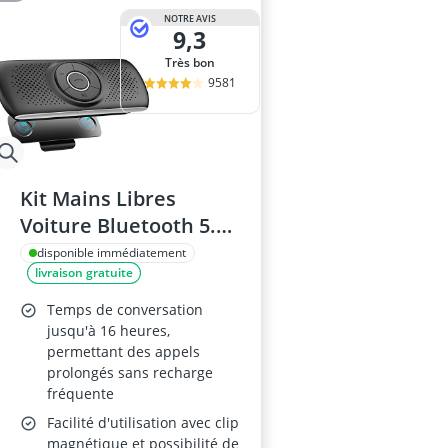
NOTRE AVIS
9,3
Très bon
9581
Kit Mains Libres
Voiture Bluetooth 5.0
avec Micro Intégré
disponible immédiatement
livraison gratuite
Temps de conversation
jusqu'à 16 heures,
permettant des appels
prolongés sans recharge
fréquente
Facilité d'utilisation avec clip
magnétique et possibilité de