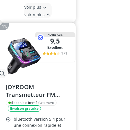
voir plus
voir moins
NOTRE AVIS
9,5
Excellent
171
JOYROOM
Transmetteur FM
Bluetooth 5.4 pour
disponible immédiatement
livraison gratuite
voiture – 81W, PD 45W,
QC3.0 36W, kit mains
bluetooth version 5.4 pour
libres avec double
une connexion rapide et