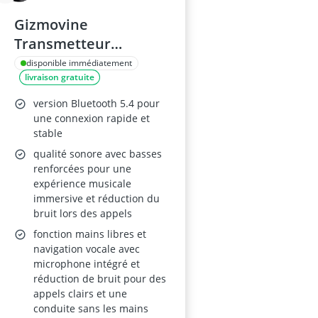
Gizmovine
Transmetteur
Bluetooth pour
disponible immédiatement
livraison gratuite
Voiture, PD 45W QC
18W, Kit Main Libre,
version Bluetooth 5.4 pour
Transmetteur FM,
une connexion rapide et
stable
Allume-Cigare, Alliage
qualité sonore avec basses
de Zinc
renforcées pour une
expérience musicale
immersive et réduction du
bruit lors des appels
fonction mains libres et
navigation vocale avec
microphone intégré et
réduction de bruit pour des
appels clairs et une
conduite sans les mains