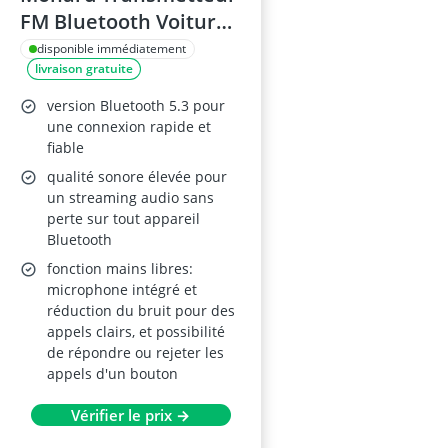
FM Bluetooth Voiture
V5.3 – Tout Métal,
disponible immédiatement
livraison gratuite
PD30W + QC3.0,
Chargeur Allume-
version Bluetooth 5.3 pour
Cigare, Appels Mains
une connexion rapide et
fiable
Libres, Suppression du
qualité sonore élevée pour
Bruit, Hi-Fi
un streaming audio sans
perte sur tout appareil
Bluetooth
fonction mains libres:
microphone intégré et
réduction du bruit pour des
appels clairs, et possibilité
de répondre ou rejeter les
appels d'un bouton
Vérifier le prix →