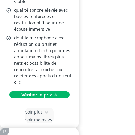
stable
micro et USB U-Disk
qualité sonore élevée avec
basses renforcées et
restitution hi fi pour une
écoute immersive
double microphone avec
réduction du bruit et
annulation d écho pour des
appels mains libres plus
nets et possibilité de
répondre raccrocher ou
rejeter des appels d un seul
clic
Vérifier le prix →
voir plus
voir moins