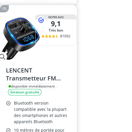
NOTRE AVIS
9,1
Très bon
81092
LENCENT
Transmetteur FM
Bluetooth Voiture
disponible immédiatement
livraison gratuite
Bluetooth version
compatible avec la plupart
des smartphones et autres
appareils Bluetooth
10 mètres de portée pour