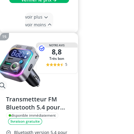
voir plus
voir moins
NOTRE AVIS
8,8
Très bon
5
Transmetteur FM
Bluetooth 5.4 pour
voiture – 48W, Basses
disponible immédiatement
livraison gratuite
amplifiées et Hi‑Fi,
Double Microphone,
Bluetooth version 5.4 pour