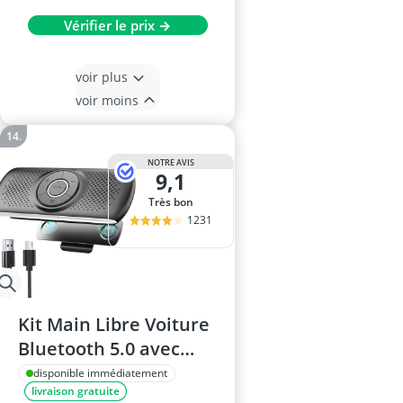
Vérifier le prix →
voir plus
voir moins
NOTRE AVIS
9,1
Très bon
1231
Kit Main Libre Voiture
Bluetooth 5.0 avec
Microphone
disponible immédiatement
livraison gratuite