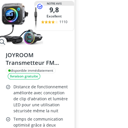
amplificateur
NOTRE AVIS
9,8
amplificateur
amplificateur 
Excellent
amplificateur 
1110
amplificateur 
JOYROOM
Transmetteur FM
Bluetooth Voiture V5.3
disponible immédiatement
livraison gratuite
Distance de fonctionnement
améliorée avec conception
de clip d'aération et lumière
LED pour une utilisation
sécurisée même la nuit
Temps de communication
optimisé grâce à deux