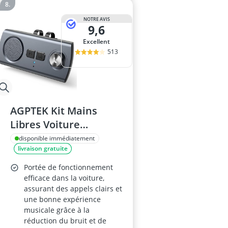
NOTRE AVIS
9,6
Excellent
513
AGPTEK Kit Mains
Libres Voiture
Bluetooth 5.3,
disponible immédiatement
livraison gratuite
Enceinte Pare-Soleil
Portée de fonctionnement
efficace dans la voiture,
assurant des appels clairs et
une bonne expérience
musicale grâce à la
réduction du bruit et de