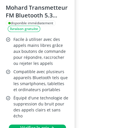
Mohard Transmetteur
FM Bluetooth 5.3
Voiture PD 30W QC3.0
disponible immédiatement
livraison gratuite
Facile à utiliser avec des
appels mains libres grâce
aux boutons de commande
pour répondre, raccrocher
ou rejeter les appels
Compatible avec plusieurs
appareils Bluetooth tels que
les smartphones, tablettes
et ordinateurs portables
Équipé d'une technologie de
suppression du bruit pour
des appels clairs et sans
écho
Vérifier le prix →