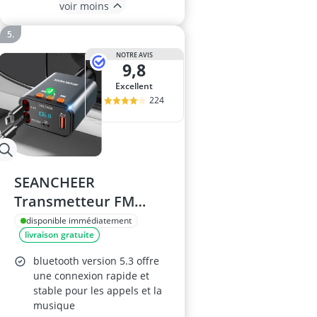
voir moins
NOTRE AVIS
9,8
Excellent
224
SEANCHEER
Transmetteur FM
Bluetooth Voiture,
disponible immédiatement
livraison gratuite
Allume-Cigare USB-C,
Chargeur 69W, 2
bluetooth version 5.3 offre
Câbles Rétractables,
une connexion rapide et
stable pour les appels et la
Bluetooth 5.3, Kit Main
musique
Libre