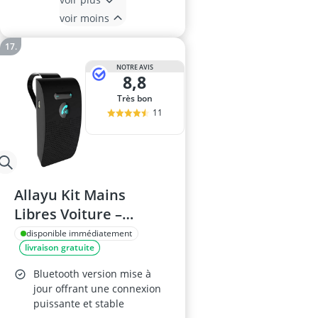
voir moins
NOTRE AVIS
8,8
Très bon
11
Allayu Kit Mains
Libres Voiture –
Bluetooth, Récepteur
disponible immédiatement
livraison gratuite
Audio Sans Fil, Haut-
Parleur, Pare-Soleil
Bluetooth version mise à
jour offrant une connexion
puissante et stable