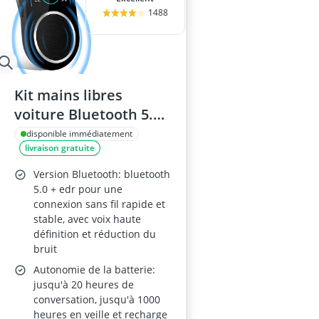
1488
Kit mains libres
voiture Bluetooth 5.0
avec haut-parleur et
disponible immédiatement
livraison gratuite
micro intégrés,
réduction de bruit,
Version Bluetooth: bluetooth
compatible Siri et
5.0 + edr pour une
connexion sans fil rapide et
Google Assistant, 20 h
stable, avec voix haute
d’autonomie
définition et réduction du
bruit
Autonomie de la batterie:
jusqu'à 20 heures de
conversation, jusqu'à 1000
heures en veille et recharge