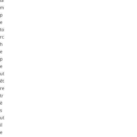
la
m
p
e
to
rc
h
e
p
e
ut
êt
re
tr
è
s
ut
il
e