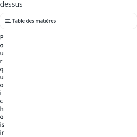
dessus
Table des matières
P
o
u
r
q
u
o
i
c
h
o
is
ir