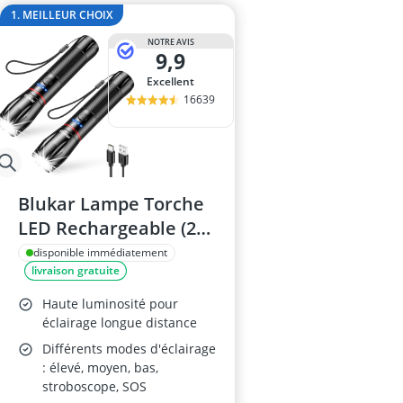
antivol vélo é
1. MEILLEUR CHOIX
antivol vélo e
NOTRE AVIS
antivol vélo lé
9,9
appareil abdo
Excellent
Appareil musc
16639
Blukar Lampe Torche
LED Rechargeable (2
Pièces)
disponible immédiatement
livraison gratuite
Haute luminosité pour
éclairage longue distance
Différents modes d'éclairage
: élevé, moyen, bas,
stroboscope, SOS