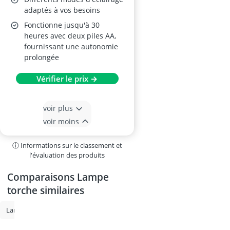
adaptés à vos besoins
Fonctionne jusqu'à 30
heures avec deux piles AA,
fournissant une autonomie
prolongée
Vérifier le prix →
voir plus
voir moins
ⓘ Informations sur le classement et
l'évaluation des produits
Comparaisons Lampe
torche similaires
Lampe de poche
Lampe torche dynamo
Lampe de camping
L