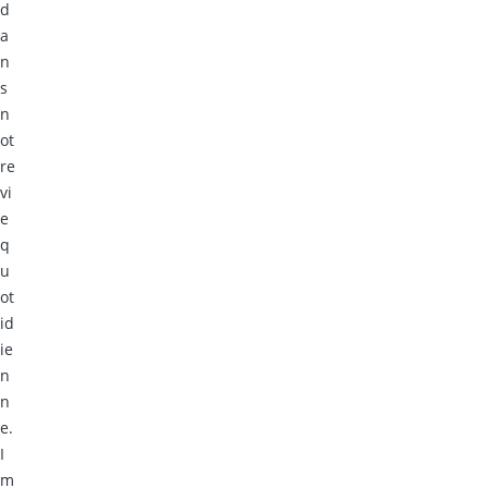
d
a
n
s
n
ot
re
vi
e
q
u
ot
id
ie
n
n
e.
I
m