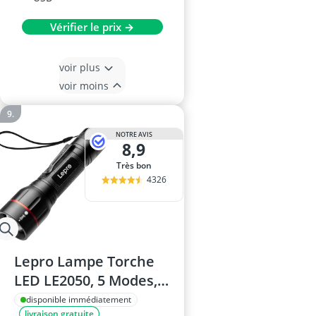
Vérifier le prix →
voir plus
voir moins
NOTRE AVIS
8,9
Très bon
4326
Lepro Lampe Torche
LED LE2050, 5 Modes,
IPX4 Étanche
disponible immédiatement
livraison gratuite