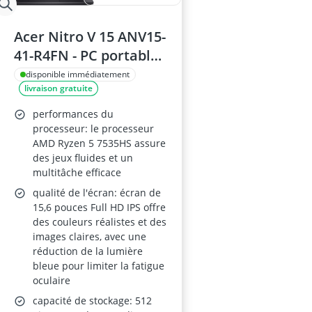
Acer Nitro V 15 ANV15-
41-R4FN - PC portable
gaming 15.6'' FHD
disponible immédiatement
livraison gratuite
165Hz, RTX 4050,
Ryzen 5 7535HS, 16 Go
performances du
RAM, 512 Go SSD,
processeur: le processeur
AMD Ryzen 5 7535HS assure
Windows 11 Home,
des jeux fluides et un
Noir, Clavier FR
multitâche efficace
AZERTY
qualité de l'écran: écran de
15,6 pouces Full HD IPS offre
des couleurs réalistes et des
images claires, avec une
réduction de la lumière
bleue pour limiter la fatigue
oculaire
capacité de stockage: 512