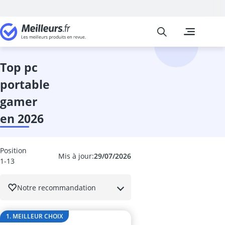
Meilleurs
Les comparais
Informatique
Acer Aspire 5
adaptateur Bl
top pc
adaptateur Li
portable
adaptateur r
adaptateur U
gamer
adaptateur US
en 2026
Alimentation
Appareil phot
Apple iPad
Position
Apple MacBo
Mis à jour:
29/07/2026
1-13
armoire serve
asus Zenscre
Notre recommandation
bagage à mai
barebone
Barre de son 
1. MEILLEUR CHOIX