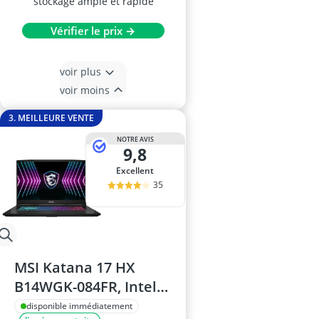
stockage ample et rapide
Vérifier le prix →
voir plus
voir moins
3. MEILLEURE VENTE
NOTRE AVIS
9,8
Excellent
35
MSI Katana 17 HX
B14WGK-084FR, Intel
i7, 32GB RAM, 1TB SSD,
disponible immédiatement