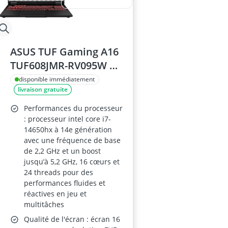
ASUS TUF Gaming A16
TUF608JMR-RV095W PC
Portable 16 pouces
disponible immédiatement
livraison gratuite
FHD+ 165Hz, i7-
14650HX, 32 Go DDR5,
Performances du processeur
512 Go SSD, RTX 5060 8
: processeur intel core i7-
14650hx à 14e génération
Go GDDR7, Windows
avec une fréquence de base
11 Home, Clavier
de 2,2 GHz et un boost
AZERTY
jusqu’à 5,2 GHz, 16 cœurs et
24 threads pour des
performances fluides et
réactives en jeu et
multitâches
Qualité de l'écran : écran 16