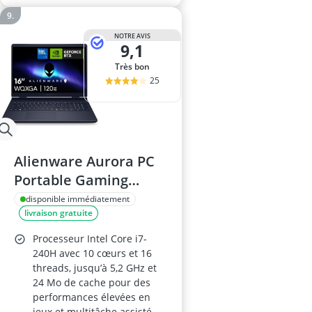
NOTRE AVIS
9,1
Très bon
25
Alienware Aurora PC
Portable Gaming
AC16250 16"
disponible immédiatement
livraison gratuite
Processeur Intel Core i7-
240H avec 10 cœurs et 16
threads, jusqu’à 5,2 GHz et
24 Mo de cache pour des
performances élevées en
jeux et multitâche assisté