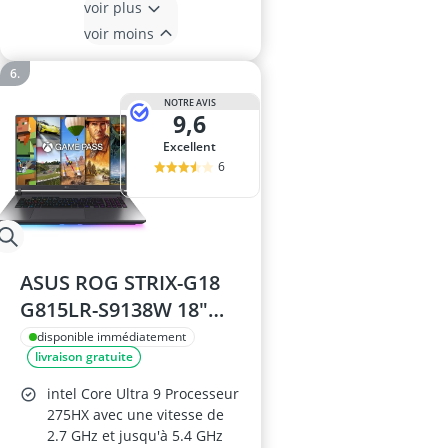
voir plus
voir moins
NOTRE AVIS
9,6
Excellent
6
ASUS ROG STRIX-G18
G815LR-S9138W 18"
2.5K Pc Portable, Intel
disponible immédiatement
livraison gratuite
Core Ultra 9, 32GB
RAM, 1TB SSD, RTX
intel Core Ultra 9 Processeur
5070 Ti, Windows 11,
275HX avec une vitesse de
2.7 GHz et jusqu'à 5.4 GHz
Clavier AZERTY