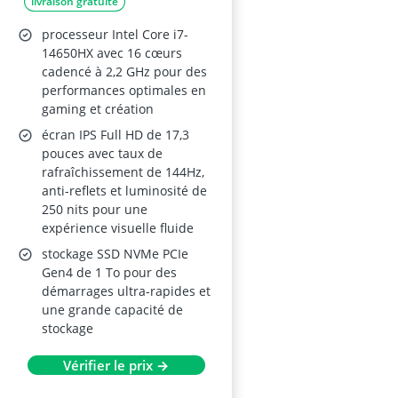
livraison gratuite
Nvidia RTX5070, 17.3"
FHD 144Hz
processeur Intel Core i7-
14650HX avec 16 cœurs
cadencé à 2,2 GHz pour des
performances optimales en
gaming et création
écran IPS Full HD de 17,3
pouces avec taux de
rafraîchissement de 144Hz,
anti-reflets et luminosité de
250 nits pour une
expérience visuelle fluide
stockage SSD NVMe PCIe
Gen4 de 1 To pour des
démarrages ultra-rapides et
une grande capacité de
stockage
Vérifier le prix →