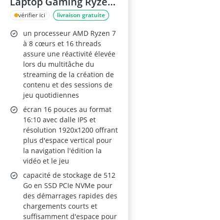
Laptop Gaming Ryzen
7 H255, 8C/12T, DDR5,
vérifier ici
livraison gratuite
24 Go RAM, 512 Go
un processeur AMD Ryzen 7
NVMe SSD, 16 pouces,
à 8 cœurs et 16 threads
Clavier rétroéclairé,
assure une réactivité élevée
lors du multitâche du
WiFi 6, BT 5.2, HDMI,
streaming de la création de
USB-C
contenu et des sessions de
jeu quotidiennes
écran 16 pouces au format
16:10 avec dalle IPS et
résolution 1920x1200 offrant
plus d'espace vertical pour
la navigation l'édition la
vidéo et le jeu
capacité de stockage de 512
Go en SSD PCIe NVMe pour
des démarrages rapides des
chargements courts et
suffisamment d'espace pour