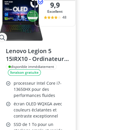
9,9
Excellent
48
Lenovo Legion 5
15IRX10 - Ordinateur
Portable Gaming 15.1''
disponible immédiatement
livraison gratuite
OLED WQXGA, i7, 32Go
RAM, SSD 1To, RTX
processeur Intel Core i7-
5070
13650HX pour des
performances fluides
écran OLED WQXGA avec
couleurs éclatantes et
contraste exceptionnel
SSD de 1 To pour un