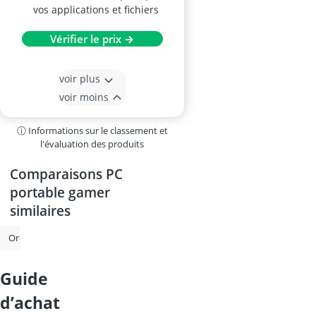
vos applications et fichiers
Vérifier le prix →
voir plus
voir moins
ⓘ Informations sur le classement et
l'évaluation des produits
Comparaisons PC
portable gamer
similaires
Ordinateur tout-en-un
Pc portable 17 pouces
Ordinateur portabl
guide
d’achat