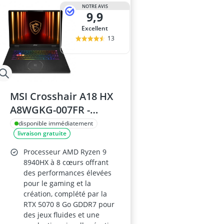
batterie ondu
NOTRE AVIS
9,9
BD-RE
bloc d'aliment
Excellent
boîtier be qui
13
boîtier SSD M
MSI Crosshair A18 HX
A8WGKG-007FR -
Ryzen 9 8940HX - 32GB
disponible immédiatement
livraison gratuite
DDR5 (2x16) - 1TB
NVMe PCIe - RTX 5070
Processeur AMD Ryzen 9
8GB GDDR7 - 18\"
8940HX à 8 cœurs offrant
des performances élevées
QHD+ (2560x1600)
pour le gaming et la
240Hz - Windows 11
création, complété par la
Famille
RTX 5070 8 Go GDDR7 pour
des jeux fluides et une