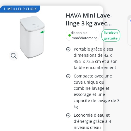
Cuisinière 60 cm
cuisinière Beko
1. MEILLEUR CHOIX
Cuisinière électrique
HAVA Mini Lave-
Cuisinière encastrable
linge 3 kg avec
four Bosch
essorage
livraison
disponible
frigo A+++
immédiatement
gratuite
Portable grâce à ses
dimensions de 42 x
45,5 x 72,5 cm et à son
faible encombrement
Compacte avec une
cuve unique qui
combine lavage et
essorage et une
capacité de lavage de 3
kg
Économie d'eau et
d'énergie grâce à 4
niveaux d'eau