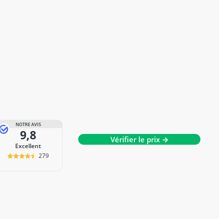
NOTRE AVIS
9,8
Vérifier le prix →
Excellent
279