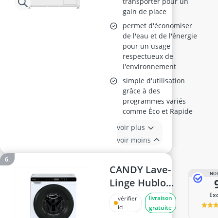
transporter pour un
gain de place
permet d'économiser
de l'eau et de l'énergie
pour un usage
respectueux de
l'environnement
simple d'utilisation
grâce à des
programmes variés
comme Éco et Rapide
voir plus
voir moins
CANDY Lave-
NOT
Linge Hublot
5kg CW50-
Ex
livraison
vérifier
BP12307U1-S
ici
gratuite