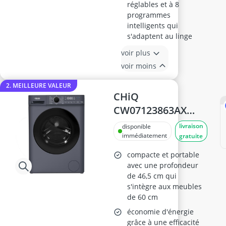
réglables et à 8
programmes
intelligents qui
s'adaptent au linge
voir plus
voir moins
2. MEILLEURE VALEUR
CHiQ
CW07123863AX
Lave-linge hublot
livraison
disponible
7kg
immédiatement
gratuite
compacte et portable
avec une profondeur
de 46,5 cm qui
s'intègre aux meubles
de 60 cm
économie d'énergie
grâce à une efficacité