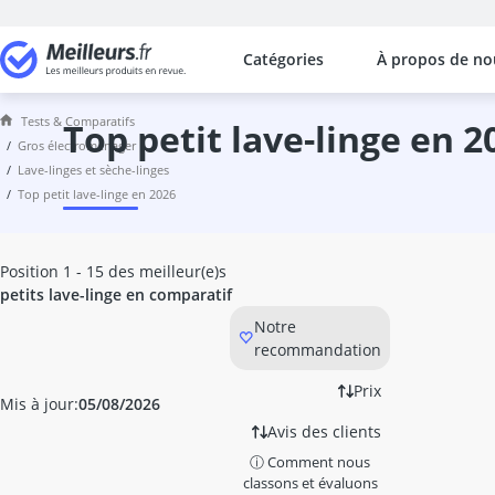
Catégories
À propos de no
Les comparaisons les plus populaires
Gros électroménager
Tests & Comparatifs
Cave à vin
top petit lave-linge en 2
gros électroménager
Congélateur 100 litres
lave-linges et sèche-linges
congélateur 100L
top petit lave-linge en 2026
congélateur 200 litres
Congélateur 4 tiroirs x
congélateur 80 litres
Position 1 - 15 des meilleur(e)s
Congélateur A+++
petits lave-linge en comparatif
congélateur Beko
Notre
congélateur Bomann
recommandation
congélateur Bosch
Congelateur coffre
Prix
Mis à jour:
05/08/2026
Congélateur froid ventilé
Avis des clients
congélateur Siemens
ⓘ Comment nous
Congélateur tiroir
classons et évaluons