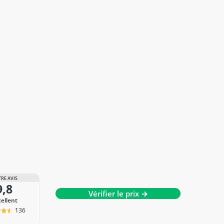
RE AVIS
9,8
Vérifier le prix →
cellent
136