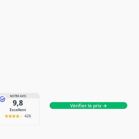
NOTRE AVIS
9,8
Vérifier le prix →
Excellent
426