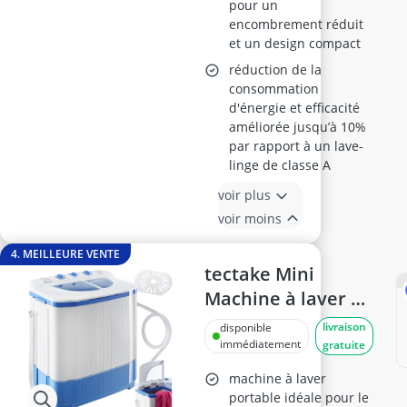
pour un
Moteur BLDC à
encombrement réduit
inverseur - 16
et un design compact
Programmes -
réduction de la
Blanc
consommation
d'énergie et efficacité
améliorée jusqu’à 10%
par rapport à un lave-
linge de classe A
voir plus
voir moins
4. MEILLEURE VENTE
tectake Mini
Machine à laver 2
en 1, 4,5 kg
livraison
disponible
immédiatement
gratuite
machine à laver
portable idéale pour le