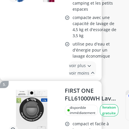
camping et les petits
espaces
compacte avec une
capacité de lavage de
4,5 kg et d'essorage de
3,5 kg
utilise peu d'eau et
d'énergie pour un
lavage économique
voir plus
voir moins
FIRST ONE
FLL61000WH Lave-
linge Frontal 6 Kg
livraison
disponible
immédiatement
gratuite
compact et facile à