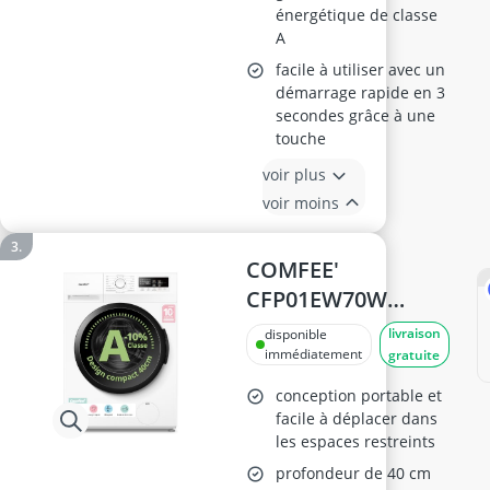
énergétique de classe
A
facile à utiliser avec un
démarrage rapide en 3
secondes grâce à une
touche
voir plus
voir moins
COMFEE'
CFP01EW70W
Machine à laver 7
livraison
disponible
kg Ultra slim 40 cm
immédiatement
gratuite
- 1200 RPM -
conception portable et
Vapeur
facile à déplacer dans
les espaces restreints
désinfectante -
Baby Care -
profondeur de 40 cm