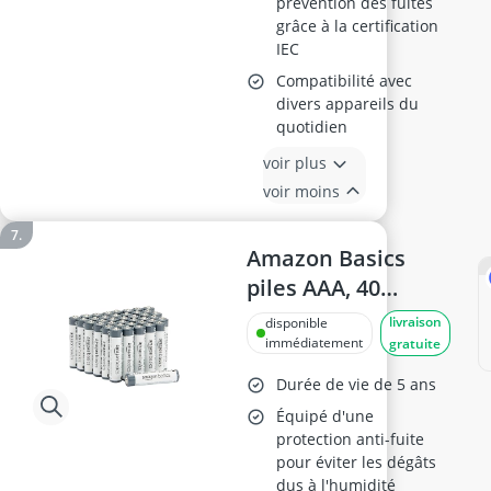
prévention des fuites
grâce à la certification
IEC
Compatibilité avec
divers appareils du
quotidien
voir plus
voir moins
Amazon Basics
piles AAA, 40
unités
livraison
disponible
immédiatement
gratuite
Durée de vie de 5 ans
Équipé d'une
protection anti-fuite
pour éviter les dégâts
dus à l'humidité