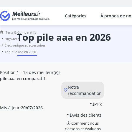
Catégories
À propos de no
Les comparaisons les plus populaires
High-Tech
Tests & Comparatifs
Absorbeur acoustique
top pile aaa en 2026
high-tech
absorbeur de vibration enceinte
électronique et accessoires
accordeur guitare
top pile aaa en 2026
adaptateur de voyage
adaptateur lightning HDMI
adaptateur péritel HDMI
Position 1 - 15 des meilleur(e)s
adaptateur universel de voyage
pile aaa en comparatif
adaptateur USB-C jack
Notre
aide au stationnement
recommandation
alarme voiture
Alimentations sans interruption (UPS)
Prix
Mis à jour:
20/07/2026
ampli casque
Avis des clients
amplificateur
ⓘ Comment nous
amplificateur antenne
classons et évaluons