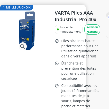
amplificateur antenne autoradio
amplificateur auna
1. MEILLEUR CHOIX
amplificateur basse
VARTA Piles AAA
amplificateur guitare
Industrial Pro 40x
amplificateur HiFi
livraison
disponible
amplificateur stéréo
immédiatement
gratuite
Piles alcalines haute
performance pour une
utilisation quotidienne
dans divers appareils
Étanchéité et
prévention des fuites
pour une utilisation
sécurisée
Compatibilité avec les
jouets télécommandés,
manettes de jeux,
souris, lampes de
poche et matériel