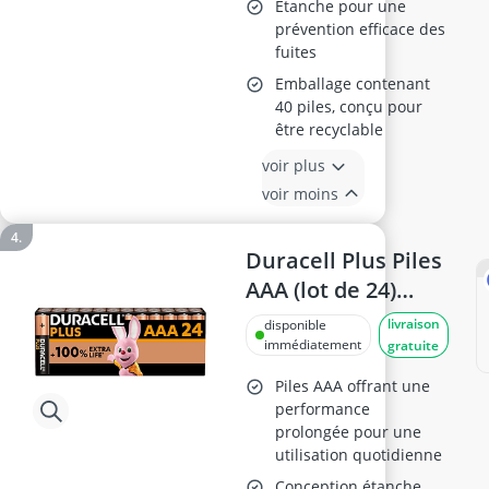
Étanche pour une
prévention efficace des
fuites
Emballage contenant
40 piles, conçu pour
être recyclable
voir plus
voir moins
Duracell Plus Piles
AAA (lot de 24)
LR03 MN2400
livraison
disponible
immédiatement
gratuite
Piles AAA offrant une
performance
prolongée pour une
utilisation quotidienne
Conception étanche