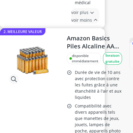
médical
voir plus
voir moins
2. MEILLEURE VALEUR
Amazon Basics
Piles Alcaline AAA
1,5 V Lot de 36
livraison
disponible
immédiatement
gratuite
Durée de vie de 10 ans
avec protection contre
les fuites grâce à une
étanchéité à l'air et aux
liquides
Compatibilité avec
divers appareils tels
que manettes de jeux,
jouets, lampes de
poche, appareils photo