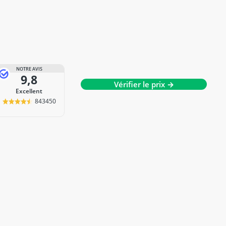
NOTRE AVIS
9,8
Vérifier le prix →
Excellent
843450