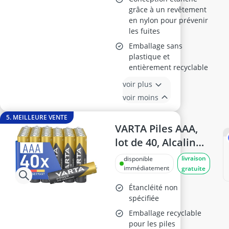
grâce à un revêtement
en nylon pour prévenir
les fuites
Emballage sans
plastique et
entièrement recyclable
voir plus
voir moins
5. MEILLEURE VENTE
VARTA Piles AAA,
lot de 40, Alcalines,
1,5V
livraison
disponible
immédiatement
gratuite
Étancléité non
spécifiée
Emballage recyclable
pour les piles