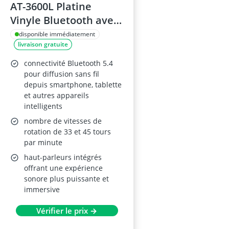
AT-3600L Platine
Vinyle Bluetooth avec
Haut-parleurs
disponible immédiatement
livraison gratuite
intégrés – 33/45
tours/minute –
connectivité Bluetooth 5.4
Contrepoids réglable –
pour diffusion sans fil
depuis smartphone, tablette
Barre lumineuse à
et autres appareils
luminosité réglable –
intelligents
Brun
nombre de vitesses de
rotation de 33 et 45 tours
par minute
haut-parleurs intégrés
offrant une expérience
sonore plus puissante et
immersive
Vérifier le prix →