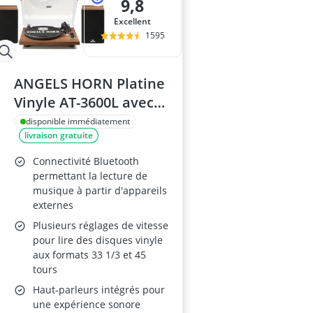
9,8
Excellent
1595
ANGELS HORN Platine
Vinyle AT-3600L avec
Bluetooth et
disponible immédiatement
livraison gratuite
Enceintes
Connectivité Bluetooth
permettant la lecture de
musique à partir d'appareils
externes
Plusieurs réglages de vitesse
pour lire des disques vinyle
aux formats 33 1/3 et 45
tours
Haut-parleurs intégrés pour
une expérience sonore