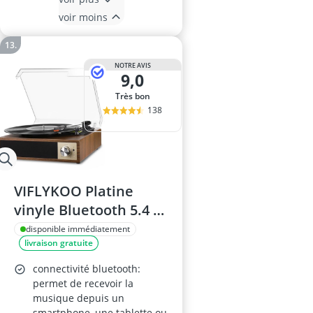
voir moins
NOTRE AVIS
9,0
Très bon
138
VIFLYKOO Platine
vinyle Bluetooth 5.4 –
Tourne-disque avec
disponible immédiatement
livraison gratuite
haut-parleurs stéréo
intégrés, 3 vitesses
connectivité bluetooth:
(33/45/78 tours/min),
permet de recevoir la
musique depuis un
RCA/USB/AUX, brun
smartphone, une tablette ou