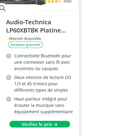
3066
Audio-Technica
LP60XBTBK Platine
Vinyle Sans Fil
bientôt disponible
livraison gratuite
Connectivité Bluetooth pour
une connexion sans fil avec
enceintes ou casques
Deux vitesses de lecture (33
1/3 et 45 tr/min) pour
différents types de vinyles
Haut-parleur intégré pour
écouter la musique sans
équipement supplémentaire
Vérifier le prix →