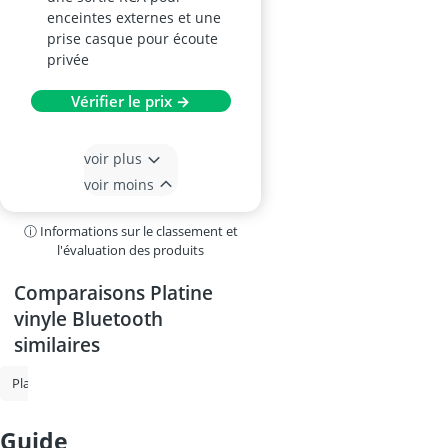
enceintes externes et une
prise casque pour écoute
privée
Vérifier le prix →
voir plus
voir moins
ⓘ Informations sur le classement et
l'évaluation des produits
Comparaisons Platine
vinyle Bluetooth
similaires
Platine vinyle
Platine vinyle Bluetooth
Platine vinyle avec haut-par
guide