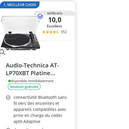
amplificateur
1. MEILLEUR CHOIX
amplificateur
NOTRE AVIS
amplificateur 
10,0
amplificateur 
Excellent
amplificateur 
352
Audio-Technica AT-
LP70XBT Platine
automatique sans fil à
disponible immédiatement
livraison gratuite
entraînement par
courroie – Noir/Argent
connectivité Bluetooth sans
fil vers des enceintes et
appareils compatibles avec
prise en charge du codec
aptX Adaptive