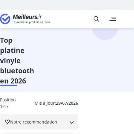
Meilleurs
Les comparais
High-Tech
Absorbeur ac
absorbeur de 
top
accordeur gui
platine
adaptateur de
adaptateur li
vinyle
adaptateur pé
bluetooth
adaptateur un
adaptateur US
en 2026
aide au stati
alarme voitur
Alimentations
Position
Mis à jour:
29/07/2026
1-17
ampli casque
amplificateur
amplificateur
Notre recommandation
amplificateur