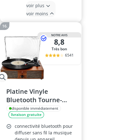
voir plus
voir moins
NOTRE AVIS
8,8
Très bon
6541
Platine Vinyle
Bluetooth Tourne-
Disque
disponible immédiatement
livraison gratuite
connectivité bluetooth pour
diffuser sans fil la musique
depuis un appareil