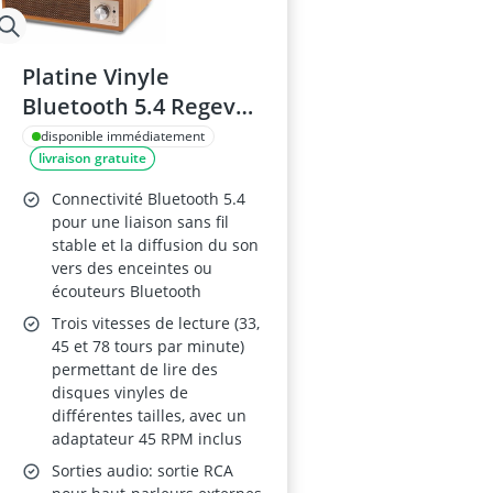
Platine Vinyle
Bluetooth 5.4 Regevo –
Bois, 3 Vitesses
disponible immédiatement
livraison gratuite
(33/45/78),
Numérisation USB,
Connectivité Bluetooth 5.4
Haut-Parleurs,
pour une liaison sans fil
stable et la diffusion du son
RCA/AUX
vers des enceintes ou
écouteurs Bluetooth
Trois vitesses de lecture (33,
45 et 78 tours par minute)
permettant de lire des
disques vinyles de
différentes tailles, avec un
adaptateur 45 RPM inclus
Sorties audio: sortie RCA