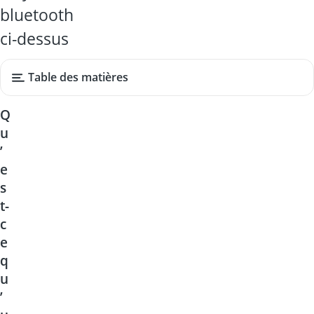
bluetooth
ci-dessus
Table des matières
Q
u
’
e
s
t-
c
e
q
u
’