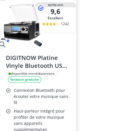
NOTRE AVIS
9,6
Excellent
1242
DIGITNOW Platine
Vinyle Bluetooth USB,
Lecteur CD, Cassette,
disponible immédiatement
livraison gratuite
Radio FM, 3 Vitesses
Connexion Bluetooth pour
écouter votre musique sans
fil
Haut-parleur intégré pour
profiter de votre musique
sans appareils
supplémentaires