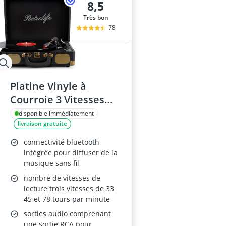
8,5
Très bon
78
Platine Vinyle à
Courroie 3 Vitesses
(33/45/78 RPM) – Valise
disponible immédiatement
livraison gratuite
Bluetooth avec HP
Intégrés et Sortie
connectivité bluetooth
Ligne RCA
intégrée pour diffuser de la
musique sans fil
nombre de vitesses de
lecture trois vitesses de 33
45 et 78 tours par minute
sorties audio comprenant
une sortie RCA pour