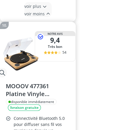
voir plus
voir moins
NOTRE AVIS
9,4
Très bon
54
MOOOV 477361
Platine Vinyle
Bluetooth avec
disponible immédiatement
livraison gratuite
Couvercle de
Protection,
Connectivité Bluetooth 5.0
Enregistrement USB,
pour diffuser sans fil vos