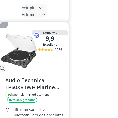
voir plus
voir moins
NOTRE AVIS
9,9
Excellent
3056
Audio-Technica
LP60XBTWH Platine
Vinyle Bluetooth
disponible immédiatement
livraison gratuite
Automatique à
Courroie
diffusion sans fil via
Bluetooth vers des enceintes