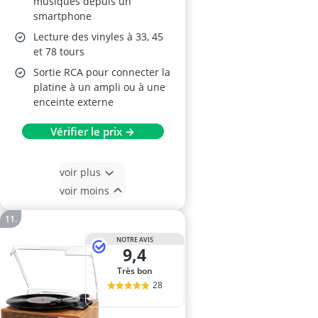
musiques depuis un
Haut-parleurs
smartphone
Intégrés, Compatible
Lecture des vinyles à 33, 45
33/45/78 Tours, Sortie
et 78 tours
RCA, Effet Bois
Sortie RCA pour connecter la
platine à un ampli ou à une
enceinte externe
Vérifier le prix →
voir plus
voir moins
NOTRE AVIS
9,4
Très bon
28