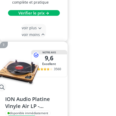
complète et pratique
Vérifier le prix →
voir plus
voir moins
NOTRE AVIS
9,6
Excellent
3560
ION Audio Platine
Vinyle Air LP -
Bluetooth, 3 Vitesses,
disponible immédiatement