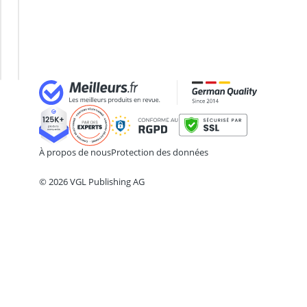
attelle Hallux Valgus
crème anti-
aubépine compléments
inflammatoire
aubépine gélules
crème
bague anti-ronflement
hémorroïdes
bain de bouche
bain de bouche à l'huile
À propos de nous
Protection des données
© 2026 VGL Publishing AG