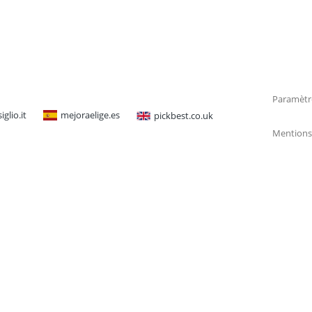
Paramètr
glio.it
mejoraelige.es
pickbest.co.uk
Mentions