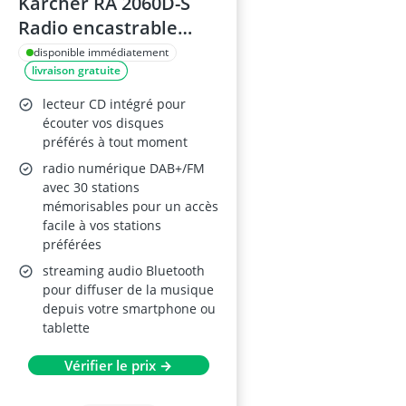
Karcher RA 2060D-S
Radio encastrable
CD/DAB+/FM
disponible immédiatement
livraison gratuite
lecteur CD intégré pour
écouter vos disques
préférés à tout moment
radio numérique DAB+/FM
avec 30 stations
mémorisables pour un accès
facile à vos stations
préférées
streaming audio Bluetooth
pour diffuser de la musique
depuis votre smartphone ou
tablette
Vérifier le prix →