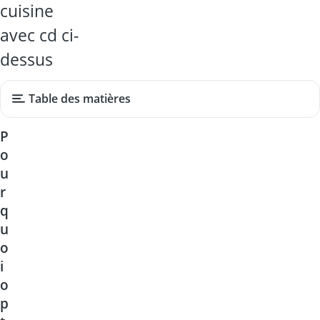
cuisine
avec cd ci-
dessus
Table des matières
P
o
u
r
q
u
o
i
o
p