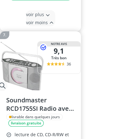
voir plus
voir moins
NOTRE AVIS
9,1
Très bon
36
Soundmaster
RCD1755SI Radio avec
Lecteur CD MP3
livrable dans quelques jours
livraison gratuite
lecture de CD, CD-R/RW et