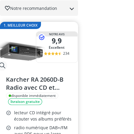
amplificateur
Notre recommandation
amplificateur
amplificateur 
amplificateur 
1. MEILLEUR CHOIX
amplificateur 
NOTRE AVIS
9,9
Excellent
234
Karcher RA 2060D-B
Radio avec CD et
Bluetooth
disponible immédiatement
livraison gratuite
lecteur CD intégré pour
écouter vos albums préférés
radio numérique DAB+/FM
avec RDS pour un large