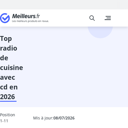
Meilleurs
Les comparais
High-Tech
Absorbeur ac
absorbeur de 
top
accordeur gui
radio
adaptateur de
adaptateur li
de
adaptateur pé
cuisine
adaptateur un
adaptateur US
avec
aide au stati
cd en
alarme voitur
2026
Alimentations
ampli casque
amplificateur
Position
amplificateur
Mis à jour:
08/07/2026
1-11
amplificateur