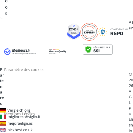
d
o
s
À 
Pr
P
Paramètre des cookies
©
ar
20
te
26
n
V
ai
G
re
L
s
P
Vergleich.org
Mentions Légales
u
miglioreconsiglio.it
bli
mejoraelige.es
sh
pickbest.co.uk
in