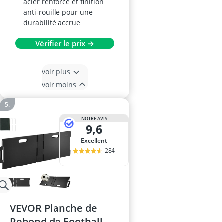
acier renforcé et finition
anti-rouille pour une
durabilité accrue
Vérifier le prix →
voir plus
voir moins
NOTRE AVIS
9,6
Excellent
284
VEVOR Planche de
Rebond de Football