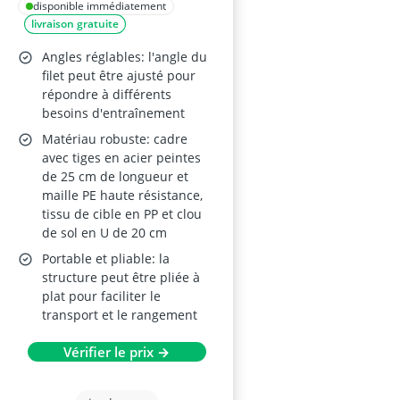
Rebond Double Face
disponible immédiatement
livraison gratuite
et Cible
d'Entraînement –
Angles réglables: l'angle du
Structure Pliable
filet peut être ajusté pour
répondre à différents
besoins d'entraînement
Matériau robuste: cadre
avec tiges en acier peintes
de 25 cm de longueur et
maille PE haute résistance,
tissu de cible en PP et clou
de sol en U de 20 cm
Portable et pliable: la
structure peut être pliée à
plat pour faciliter le
transport et le rangement
Vérifier le prix →