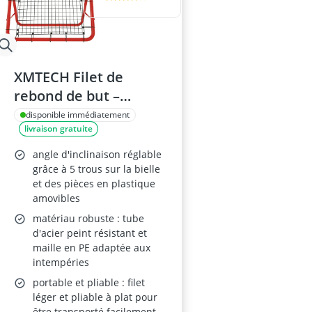
XMTECH Filet de
rebond de but –
Réglable 100×100×65
disponible immédiatement
livraison gratuite
cm – rouge – pour
football, baseball et
angle d'inclinaison réglable
basketball
grâce à 5 trous sur la bielle
et des pièces en plastique
amovibles
matériau robuste : tube
d'acier peint résistant et
maille en PE adaptée aux
intempéries
portable et pliable : filet
léger et pliable à plat pour
être transporté facilement