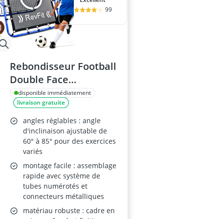
99
Rebondisseur Football
Double Face
80/100/120 cm
disponible immédiatement
livraison gratuite
angles réglables : angle
d'inclinaison ajustable de
60° à 85° pour des exercices
variés
montage facile : assemblage
rapide avec système de
tubes numérotés et
connecteurs métalliques
matériau robuste : cadre en