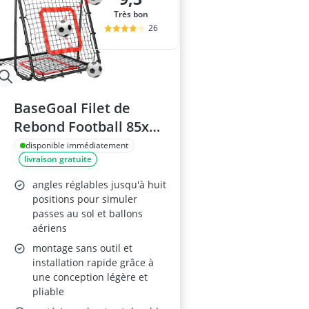
Très bon
26
BaseGoal Filet de
Rebond Football 85x85
cm, Réglable et
disponible immédiatement
livraison gratuite
Pliable, Filet Double
Pour Entraînement
angles réglables jusqu'à huit
positions pour simuler
passes au sol et ballons
aériens
montage sans outil et
installation rapide grâce à
une conception légère et
pliable