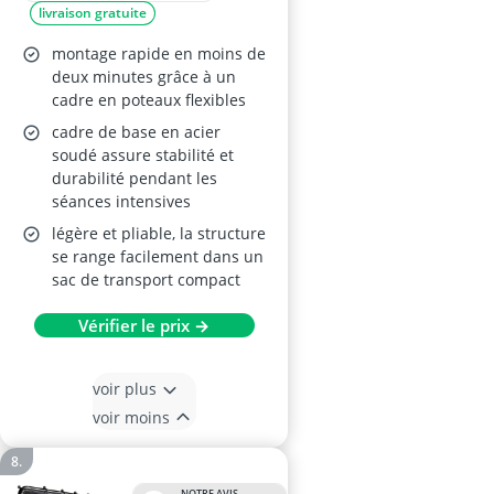
livraison gratuite
Rebondisseur pour
entraînement
montage rapide en moins de
multisport (3 tailles)
deux minutes grâce à un
cadre en poteaux flexibles
cadre de base en acier
soudé assure stabilité et
durabilité pendant les
séances intensives
légère et pliable, la structure
se range facilement dans un
sac de transport compact
Vérifier le prix →
voir plus
voir moins
NOTRE AVIS