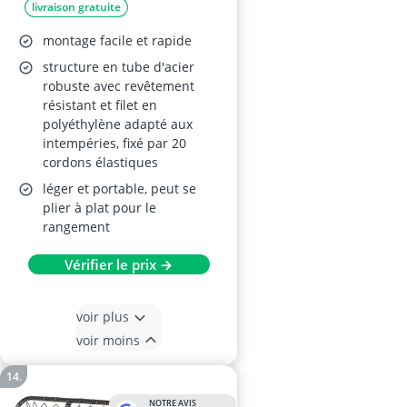
livraison gratuite
football, 100 x 100 x 65
cm, rouge
montage facile et rapide
structure en tube d'acier
robuste avec revêtement
résistant et filet en
polyéthylène adapté aux
intempéries, fixé par 20
cordons élastiques
léger et portable, peut se
plier à plat pour le
rangement
Vérifier le prix →
voir plus
voir moins
NOTRE AVIS