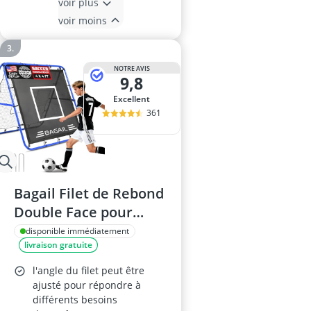
voir plus
voir moins
NOTRE AVIS
9,8
Excellent
361
Bagail Filet de Rebond
Double Face pour
Football - But Portable
disponible immédiatement
livraison gratuite
de Jardin, Structure
Pliable, Angle Réglable
l'angle du filet peut être
ajusté pour répondre à
différents besoins