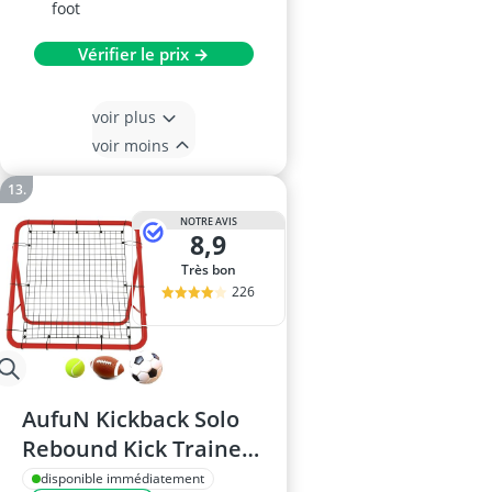
foot
Vérifier le prix →
voir plus
voir moins
NOTRE AVIS
8,9
Très bon
226
AufuN Kickback Solo
Rebound Kick Trainer -
Filet de rebond de
disponible immédiatement