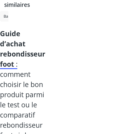
similaires
Ballon de basket
Sac de frappe
Sac de frappe sur pied
Lunette 
guide
d’achat
rebondisseur
foot
:
comment
choisir le bon
produit parmi
le test ou le
comparatif
rebondisseur