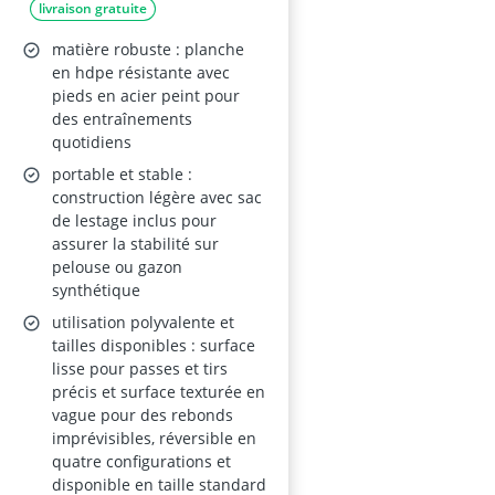
livraison gratuite
Réversible et Ultra-
Durable – Accessoire
matière robuste : planche
d’Entraînement pour
en hdpe résistante avec
pieds en acier peint pour
Passes et Tirs –
des entraînements
Standard 100 × 27 cm
quotidiens
portable et stable :
construction légère avec sac
de lestage inclus pour
assurer la stabilité sur
pelouse ou gazon
synthétique
utilisation polyvalente et
tailles disponibles : surface
lisse pour passes et tirs
précis et surface texturée en
vague pour des rebonds
imprévisibles, réversible en
quatre configurations et
disponible en taille standard