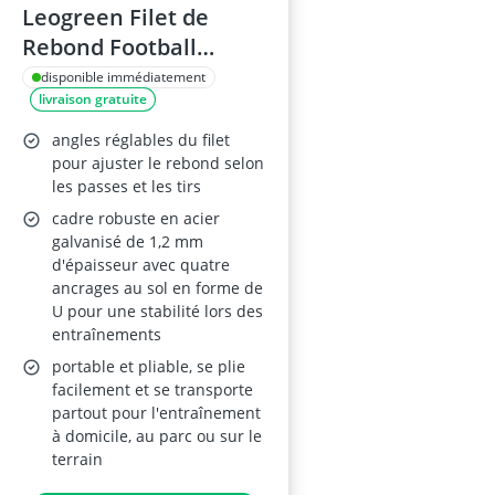
Leogreen Filet de
Rebond Football
100x100 cm, Angle
disponible immédiatement
livraison gratuite
réglable, Pliable,
Sardines de Fixation
angles réglables du filet
Fournies
pour ajuster le rebond selon
les passes et les tirs
cadre robuste en acier
galvanisé de 1,2 mm
d'épaisseur avec quatre
ancrages au sol en forme de
U pour une stabilité lors des
entraînements
portable et pliable, se plie
facilement et se transporte
partout pour l'entraînement
à domicile, au parc ou sur le
terrain