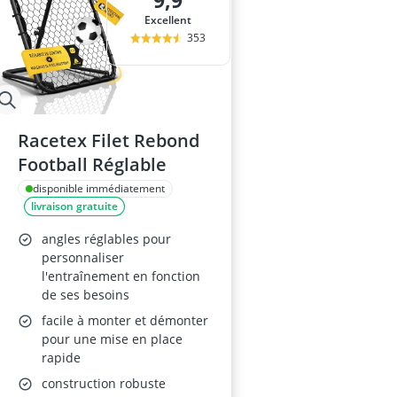
9,9
antivol vélo é
Excellent
antivol vélo e
353
antivol vélo lé
appareil abdo
Appareil musc
Racetex Filet Rebond
Football Réglable
disponible immédiatement
livraison gratuite
angles réglables pour
personnaliser
l'entraînement en fonction
de ses besoins
facile à monter et démonter
pour une mise en place
rapide
construction robuste