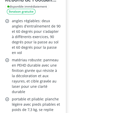
Portable 115 x 33 cm –
disponible immédiatement
livraison gratuite
Rebond à 2 Angles,
PEHD
angles réglables: deux
angles d'entraînement de 90
et 60 degrés pour s'adapter
à différents exercices, 90
degrés pour la passe au sol
et 60 degrés pour la passe
en vol
matériau robuste: panneau
en PEHD durable avec une
finition givrée qui résiste à
la décoloration et aux
rayures, et cible gravée au
laser pour une clarté
durable
portable et pliable: planche
légère avec pieds pliables et
poids de 7,3 kg, se replie