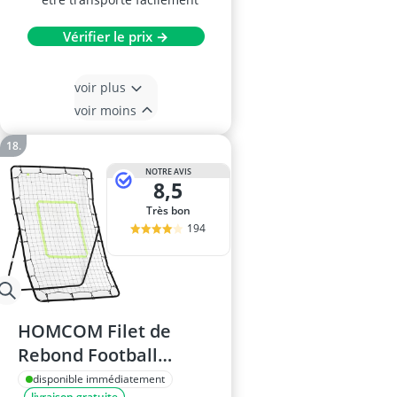
Vérifier le prix →
voir plus
voir moins
NOTRE AVIS
8,5
Très bon
194
HOMCOM Filet de
Rebond Football
90x80x140 cm
disponible immédiatement
livraison gratuite