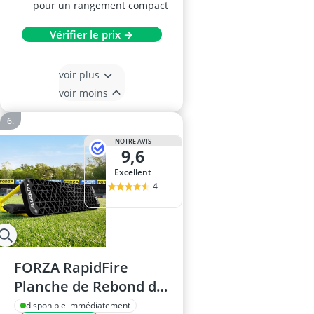
pour un rangement compact
Vérifier le prix →
voir plus
voir moins
NOTRE AVIS
9,6
Excellent
4
FORZA RapidFire
Planche de Rebond de
Football à Vague –
disponible immédiatement