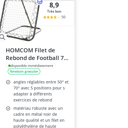
8,9
Très bon
50
HOMCOM Filet de
Rebond de Football 78
x 84 x 78 cm
disponible immédiatement
livraison gratuite
angles réglables entre 50° et
70° avec 5 positions pour s
adapter à différents
exercices de rebond
matériau robuste avec un
cadre en métal noir de
haute qualité et un filet en
polyéthylène de haute