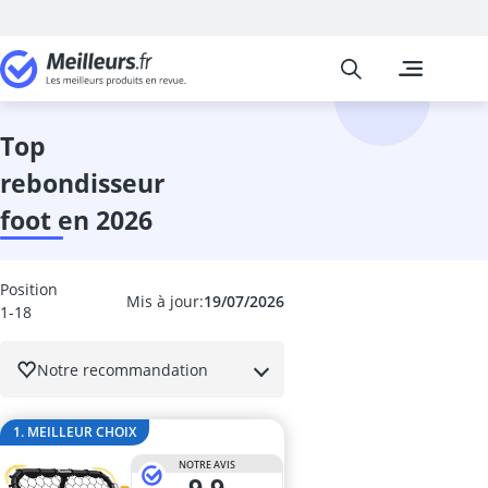
Meilleurs
Les comparais
Sports et Loisi
aérateur de t
Alarme vélo
top
altimètre
rebondisseur
anneau pilate
anneaux gymn
foot en 2026
Anti vol velo
antivol cadre 
antivol de cad
Position
Mis à jour:
19/07/2026
antivol pliable
1-18
antivol pliabl
antivol pliabl
Notre recommandation
antivol vélo
antivol vélo A
1. MEILLEUR CHOIX
Antivol vélo c
antivol vélo c
NOTRE AVIS