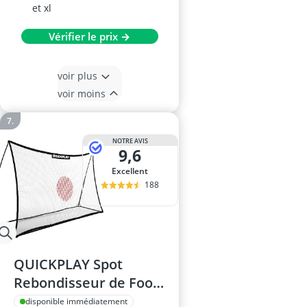
et xl
Vérifier le prix →
voir plus
voir moins
NOTRE AVIS
9,6
Excellent
188
QUICKPLAY Spot
Rebondisseur de Foot
2,4 x 1,5 m – Filet
disponible immédiatement