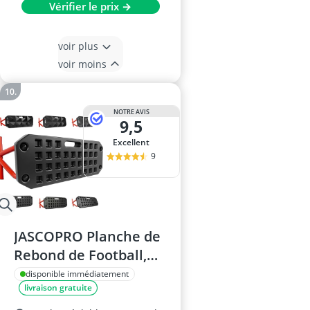
Vérifier le prix →
voir plus
voir moins
NOTRE AVIS
9,5
Excellent
9
JASCOPRO Planche de
Rebond de Football,
Surface Double, Angle
disponible immédiatement
livraison gratuite
Réglable