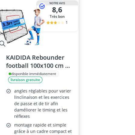
NOTRE AVIS
8,6
Très bon
1
KAIDIDA Rebounder
football 100x100 cm –
filet de rebond
disponible immédiatement
livraison gratuite
réglable (enfants,
adolescents et
angles réglables pour varier
adultes)
lInclinaison et les exercices
de passe et de tir afin
daméliorer le timing et les
réflexes
montage rapide et simple
grâce à un cadre compact et