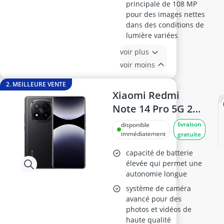
principale de 108 MP
pour des images nettes
dans des conditions de
lumière variées
voir plus
voir moins
2. MEILLEURE VENTE
Xiaomi Redmi
Note 14 Pro 5G 256
Go Midnight Black
livraison
disponible
immédiatement
gratuite
capacité de batterie
élevée qui permet une
autonomie longue
système de caméra
avancé pour des
photos et vidéos de
haute qualité