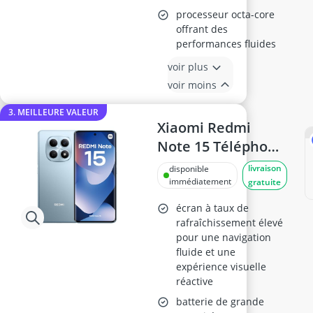
processeur octa-core
offrant des
performances fluides
voir plus
voir moins
3. MEILLEURE VALEUR
Xiaomi Redmi
Note 15 Téléphone
Android
livraison
disponible
immédiatement
gratuite
écran à taux de
rafraîchissement élevé
pour une navigation
fluide et une
expérience visuelle
réactive
batterie de grande