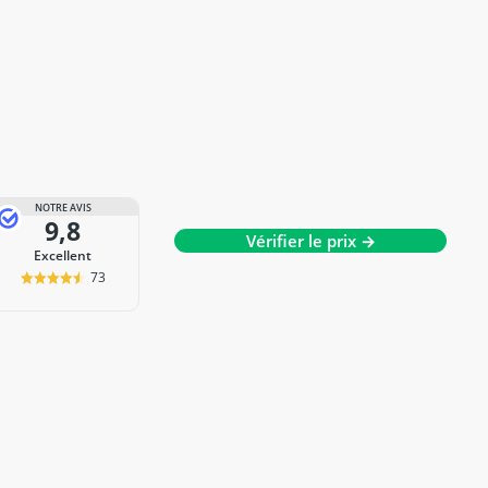
NOTRE AVIS
9,8
Vérifier le prix →
Excellent
73