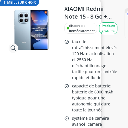
amplificateur antenne autoradio
1. MEILLEUR CHOIX
amplificateur auna
XIAOMI Redmi
amplificateur basse
Note 15 - 8 Go +
amplificateur guitare
256 Go, Batterie
livraison
disponible
amplificateur HiFi
6000 mAh, Bleu
immédiatement
gratuite
amplificateur stéréo
Glacier
taux de
rafraîchissement élevé:
120 Hz d'actualisation
et 2560 Hz
d'échantillonnage
tactile pour un contrôle
rapide et fluide
capacité de batterie:
batterie de 6000 mAh
typique pour une
autonomie qui dure
toute la journée
système de caméra
avancé: caméra