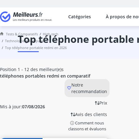
Catégories
À propos de no
Les comparaisons les plus populaires
High-Tech
Tests & Comparatifs
high-tech
Absorbeur acoustique
top téléphone portable
technologie grand public
absorbeur de vibration enceinte
top téléphone portable redmi en 2026
accordeur guitare
adaptateur de voyage
adaptateur lightning HDMI
Position 1 - 12 des meilleur(e)s
adaptateur péritel HDMI
téléphones portables redmi en comparatif
adaptateur universel de voyage
Notre
adaptateur USB-C jack
recommandation
aide au stationnement
alarme voiture
Prix
Mis à jour:
07/08/2026
Alimentations sans interruption (UPS)
Avis des clients
ampli casque
ⓘ Comment nous
amplificateur
classons et évaluons
amplificateur antenne