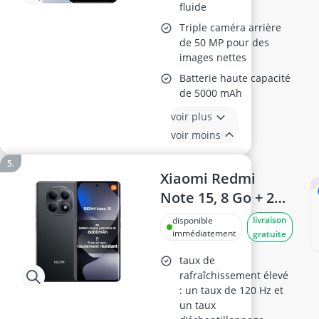
fluide
Triple caméra arrière
de 50 MP pour des
images nettes
Batterie haute capacité
de 5000 mAh
voir plus
voir moins
Xiaomi Redmi
Note 15, 8 Go + 256
Go, Batterie 6000
livraison
disponible
mAh, Noir
immédiatement
gratuite
taux de
rafraîchissement élevé
: un taux de 120 Hz et
un taux