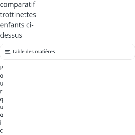
comparatif
trottinettes
enfants ci-
dessus
Table des matières
P
o
u
r
q
u
o
i
c