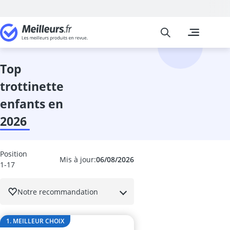
Meilleurs
Les comparais
Sports et Loisi
aérateur de t
Alarme vélo
top
altimètre
trottinette
anneau pilate
anneaux gymn
enfants en
Anti vol velo
2026
antivol cadre 
antivol de cad
antivol pliable
Position
antivol pliabl
Mis à jour:
06/08/2026
1-17
antivol pliabl
antivol vélo
Notre recommandation
antivol vélo A
Antivol vélo c
antivol vélo c
1. MEILLEUR CHOIX