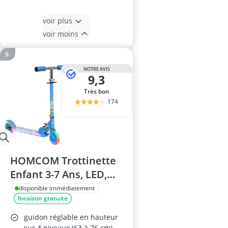
voir plus
voir moins
NOTRE AVIS
9,3
Très bon
174
HOMCOM Trottinette
Enfant 3-7 Ans, LED,
Pliable, Bleu
disponible immédiatement
livraison gratuite
guidon réglable en hauteur
sur 4 niveaux (63 à 76 cm)