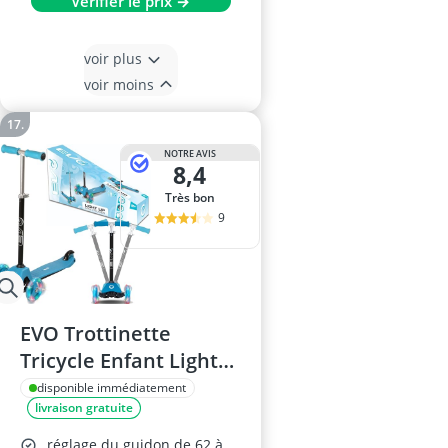
Vérifier le prix →
voir plus
voir moins
NOTRE AVIS
8,4
Très bon
9
EVO Trottinette
Tricycle Enfant Light
Up Mini Cruiser
disponible immédiatement
livraison gratuite
réglage du guidon de 62 à