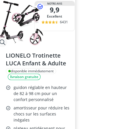
antivol vélo é
NOTRE AVIS
9,9
antivol vélo e
antivol vélo lé
Excellent
appareil abdo
6431
Appareil musc
LIONELO Trotinette
LUCA Enfant & Adulte
disponible immédiatement
livraison gratuite
guidon réglable en hauteur
de 82 à 98 cm pour un
confort personnalisé
amortisseur pour réduire les
chocs sur les surfaces
inégales
plateau antidérapant pour