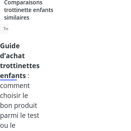
Comparaisons
trottinette enfants
similaires
Trottinette tout terrain
Hoverboard
Trottinette pour enfants
guide
d’achat
trottinettes
enfants
:
comment
choisir le
bon produit
parmi le test
ou le