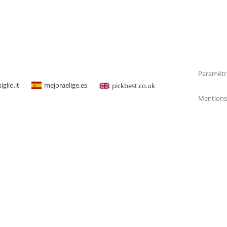
Paramètr
glio.it
mejoraelige.es
pickbest.co.uk
Mentions