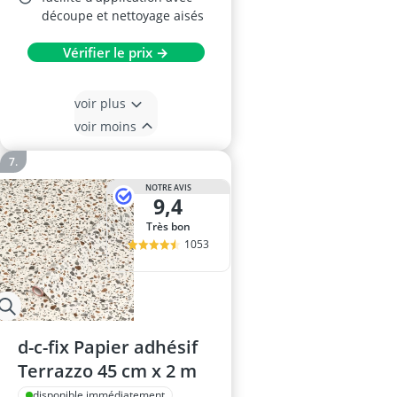
découpe et nettoyage aisés
Vérifier le prix →
voir plus
voir moins
NOTRE AVIS
9,4
Très bon
1053
d-c-fix Papier adhésif
Terrazzo 45 cm x 2 m
disponible immédiatement