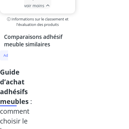
voir moins
ⓘ Informations sur le classement et
l'évaluation des produits
Comparaisons adhésif
meuble similaires
adhésif meuble
cage à oiseaux
éventaire
sol en vinyle
tabl
guide
d’achat
adhésifs
meubles
:
comment
choisir le