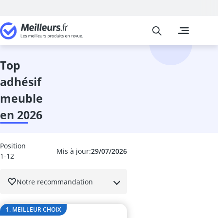
Meilleurs
Les comparais
Cuisine et Ma
Abattant wc
accessoires 
top
adaptateur in
adhésif
adhésif meub
aérateur de v
meuble
aérotherme
en 2026
aiguilles à tri
Aiguiseur cou
aiguiseur cou
Position
Aiguiseur de 
Mis à jour:
29/07/2026
1-12
airfryer 2 co
ampoule écon
Notre recommandation
ampoule four
ampoule LED 
ampoule LED 
1. MEILLEUR CHOIX