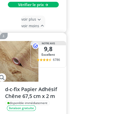
Vérifier le prix →
voir plus
voir moins
NOTRE AVIS
9,8
Excellent
6786
d-c-fix Papier Adhésif
Chêne 67,5 cm x 2 m
disponible immédiatement
livraison gratuite