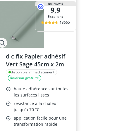
ampoule r7s
NOTRE AVIS
9,9
ampoules LE
Anneau d'assi
Excellent
Anti-poil pou
13665
Antivol remo
d-c-fix Papier adhésif
Vert Sage 45cm x 2m
disponible immédiatement
livraison gratuite
haute adhérence sur toutes
les surfaces lisses
résistance à la chaleur
jusqu'à 70 °C
application facile pour une
transformation rapide