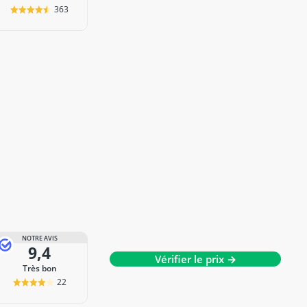
363
NOTRE AVIS
9,4
Vérifier le prix →
Très bon
22