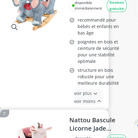
en Peluche avec
livraison
disponible
Ceinture
immédiatement
gratuite
recommandé pour
bébés et enfants en
bas âge
poignées en bois et
ceinture de sécurité
pour une stabilité
optimale
structure en bois
robuste pour une
meilleure durabilité
voir plus
voir moins
Nattou Bascule
Licorne Jade
987301
livraison