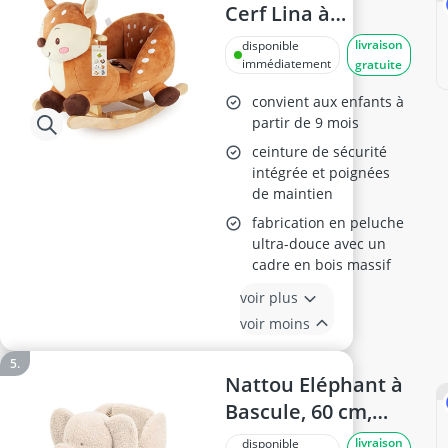
Cerf Lina à
Bascule
livraison
disponible
immédiatement
gratuite
convient aux enfants à
partir de 9 mois
ceinture de sécurité
intégrée et poignées
de maintien
fabrication en peluche
ultra-douce avec un
cadre en bois massif
voir plus
voir moins
Nattou Eléphant à
Bascule, 60 cm,
Ecru
livraison
disponible