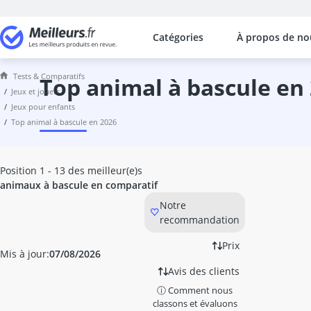
Catégories
À propos de no
Les comparaisons les plus populaires
Jeux et Jouets
Tests & Comparatifs
animal à bascule
top animal à bascule en
jeux et jouets
animaux de la ferme
jeux pour enfants
anno Domini
top animal à bascule en 2026
arche escalade
ardoise magique
aspirateur jouet
Position 1 - 13 des meilleur(e)s
avion télécommandé
animaux à bascule en comparatif
Baby-foot
Notre
baby-foot enfant
recommandation
babyborn
backgammon
Prix
Mis à jour:
07/08/2026
backgammon bois
Avis des clients
bakugan
ⓘ Comment nous
balançoire sexe
classons et évaluons