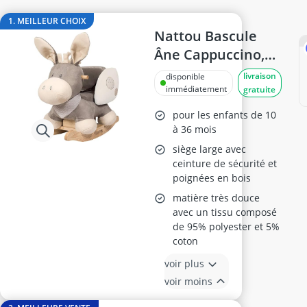
balle anti-stress
balles pour piscine à balles
1. MEILLEUR CHOIX
bateau amorçage
Nattou Bascule
billard indien
Âne Cappuccino,
Bloc de construction magnétique
10-36 Mois, Beige
livraison
disponible
blocs de construction
immédiatement
gratuite
pour les enfants de 10
à 36 mois
siège large avec
ceinture de sécurité et
poignées en bois
matière très douce
avec un tissu composé
de 95% polyester et 5%
coton
voir plus
voir moins