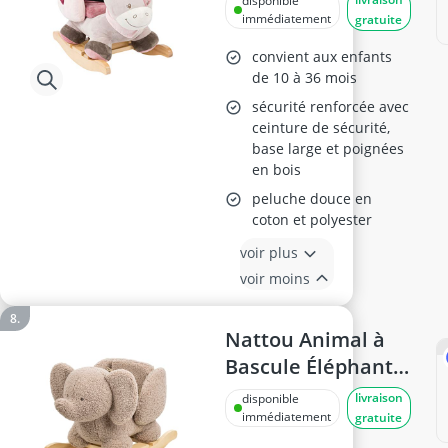
disponible
immédiatement
gratuite
convient aux enfants
de 10 à 36 mois
sécurité renforcée avec
ceinture de sécurité,
base large et poignées
en bois
peluche douce en
coton et polyester
voir plus
voir moins
Nattou Animal à
Bascule Éléphant
60 cm
livraison
disponible
immédiatement
gratuite