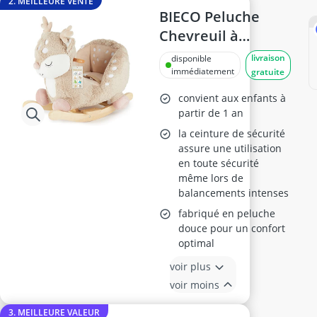
2. MEILLEURE VENTE
BIECO Peluche
Chevreuil à
Bascule
livraison
disponible
immédiatement
gratuite
convient aux enfants à
partir de 1 an
la ceinture de sécurité
assure une utilisation
en toute sécurité
même lors de
balancements intenses
fabriqué en peluche
douce pour un confort
optimal
voir plus
voir moins
3. MEILLEURE VALEUR