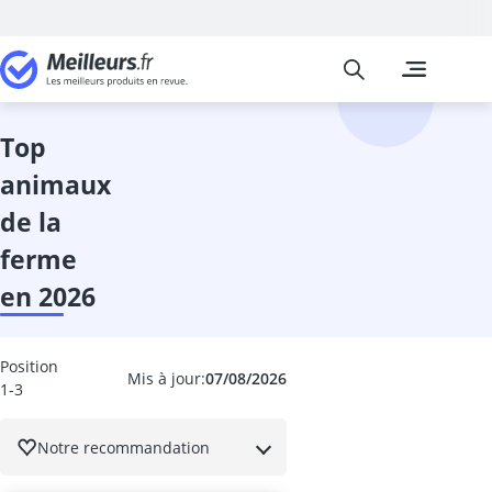
Meilleurs
Les comparais
Jeux et Jouets
animal à basc
animaux de l
top
anno Domini
animaux
arche escalad
ardoise magi
de la
aspirateur jou
ferme
avion téléco
Baby-foot
en 2026
baby-foot enf
babyborn
backgammon
Position
Mis à jour:
07/08/2026
1-3
backgammon 
bakugan
balançoire se
Notre recommandation
balle anti-str