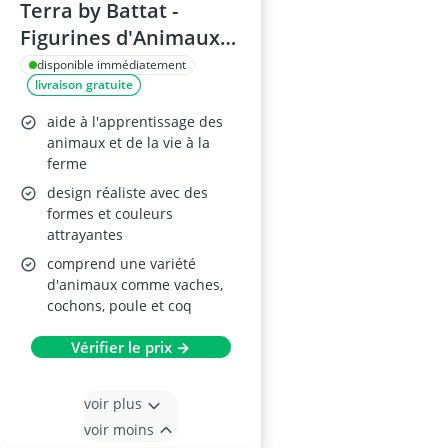
Terra by Battat -
Figurines d'Animaux
de la Ferme, 60 pièces
disponible immédiatement
livraison gratuite
aide à l'apprentissage des
animaux et de la vie à la
ferme
design réaliste avec des
formes et couleurs
attrayantes
comprend une variété
d'animaux comme vaches,
cochons, poule et coq
Vérifier le prix →
voir plus
voir moins