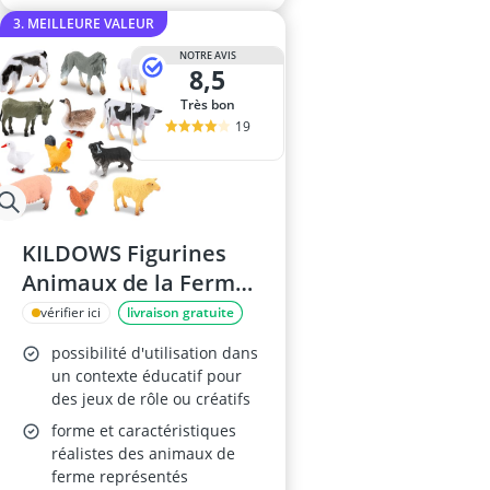
3. MEILLEURE VALEUR
NOTRE AVIS
8,5
Très bon
19
KILDOWS Figurines
Animaux de la Ferme,
12 Pièces
vérifier ici
livraison gratuite
possibilité d'utilisation dans
un contexte éducatif pour
des jeux de rôle ou créatifs
forme et caractéristiques
réalistes des animaux de
ferme représentés