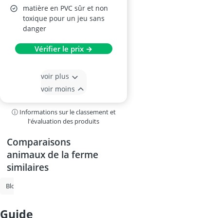
matière en PVC sûr et non
toxique pour un jeu sans
danger
Vérifier le prix →
voir plus
voir moins
ⓘ Informations sur le classement et
l'évaluation des produits
Comparaisons
animaux de la ferme
similaires
Bloc de construction magnétique
piano pour enfant
cuisine enfan
guide