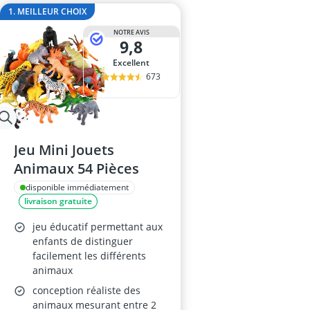
balles pour pi
1. MEILLEUR CHOIX
bateau amorç
NOTRE AVIS
billard indien
9,8
Bloc de const
Excellent
blocs de cons
673
Jeu Mini Jouets
Animaux 54 Pièces
disponible immédiatement
livraison gratuite
jeu éducatif permettant aux
enfants de distinguer
facilement les différents
animaux
conception réaliste des
animaux mesurant entre 2