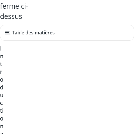
ferme ci-
dessus
Table des matières
I
n
t
r
o
d
u
c
ti
o
n