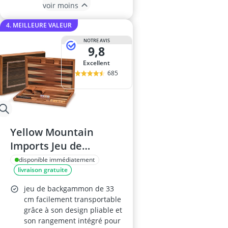
voir moins
4. MEILLEURE VALEUR
NOTRE AVIS
9,8
Excellent
685
Yellow Mountain
Imports Jeu de
Backgammon Dorne
disponible immédiatement
livraison gratuite
jeu de backgammon de 33
cm facilement transportable
grâce à son design pliable et
son rangement intégré pour