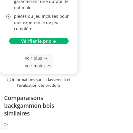
garantissant une durabilité
optimale
pièces du jeu incluses pour
une expérience de jeu
complète
Vérifier le prix →
voir plus
voir moins
ⓘ Informations sur le classement et
l'évaluation des produits
Comparaisons
backgammon bois
similaires
Ordinateur jeu d'échec
Échiquier
Mallette de poker
ordinateur