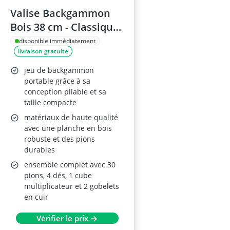
Valise Backgammon
Bois 38 cm - Classique
avec étui et gobelet à
disponible immédiatement
livraison gratuite
dés
jeu de backgammon
portable grâce à sa
conception pliable et sa
taille compacte
matériaux de haute qualité
avec une planche en bois
robuste et des pions
durables
ensemble complet avec 30
pions, 4 dés, 1 cube
multiplicateur et 2 gobelets
en cuir
Vérifier le prix →