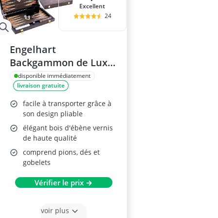
Excellent
24
Engelhart
Backgammon de Luxe
250544 Plaqué Ébène
disponible immédiatement
livraison gratuite
facile à transporter grâce à
son design pliable
élégant bois d'ébène vernis
de haute qualité
comprend pions, dés et
gobelets
Vérifier le prix →
voir plus