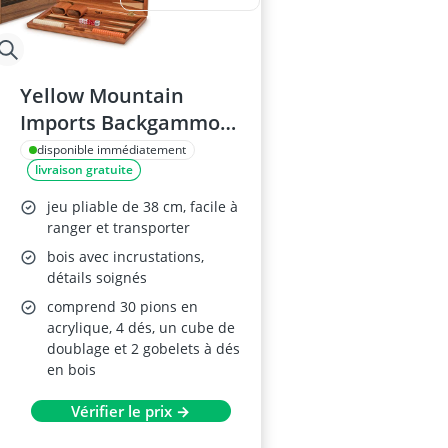
Yellow Mountain
Imports Backgammon
Incrusté Pasadena
disponible immédiatement
livraison gratuite
38,5cm
jeu pliable de 38 cm, facile à
ranger et transporter
bois avec incrustations,
détails soignés
comprend 30 pions en
acrylique, 4 dés, un cube de
doublage et 2 gobelets à dés
en bois
Vérifier le prix →