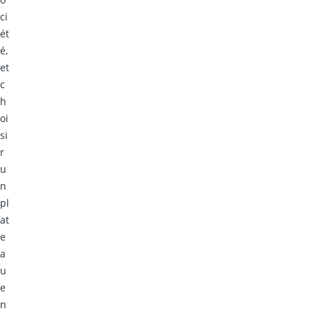
ci
ét
é,
et
c
h
oi
si
r
u
n
pl
at
e
a
u
e
n