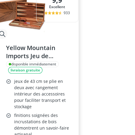
9,9
balles pour pi
Excellent
bateau amorç
933
billard indien
Bloc de const
blocs de cons
Yellow Mountain
Imports Jeu de
Backgammon
disponible immédiatement
livraison gratuite
Cascadia 43 cm
jeux de 43 cm se plie en
deux avec rangement
intérieur des accessoires
pour faciliter transport et
stockage
finitions soignées des
incrustations de bois
démontrent un savoir-faire
artisanal