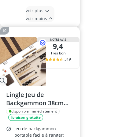
voir plus
voir moins
NOTRE AVIS
9,4
Très bon
319
Lingle Jeu de
Backgammon 38cm
avec Étui en Simili
disponible immédiatement
livraison gratuite
Cuir
jeu de backgammon
portable facile à ranger: