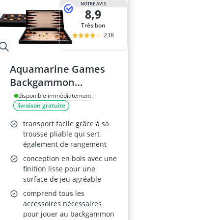
NOTRE AVIS
8,9
Très bon
238
Aquamarine Games
Backgammon
Compudid CP033
disponible immédiatement
livraison gratuite
transport facile grâce à sa
trousse pliable qui sert
également de rangement
conception en bois avec une
finition lisse pour une
surface de jeu agréable
comprend tous les
accessoires nécessaires
pour jouer au backgammon