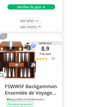
Vérifier le prix →
voir plus
voir moins
NOTRE AVIS
8,9
Très bon
59
FSWWSF Backgammon
Ensemble de Voyage
en Bois
disponible immédiatement
livraison gratuite