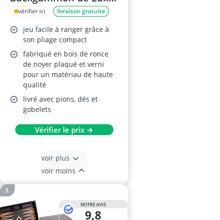
15'' - Bois de Noyer
vérifier ici
livraison gratuite
jeu facile à ranger grâce à
son pliage compact
fabriqué en bois de ronce
de noyer plaqué et verni
pour un matériau de haute
qualité
livré avec pions, dés et
gobelets
Vérifier le prix →
voir plus
voir moins
NOTRE AVIS
9,8