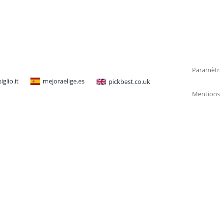
Paramètr
glio.it
mejoraelige.es
pickbest.co.uk
Mentions