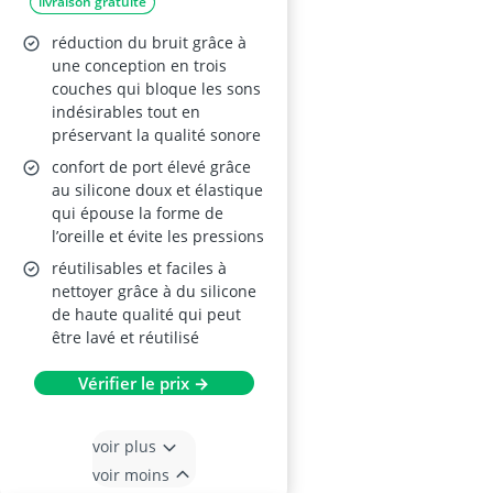
livraison gratuite
lavables – pour
dormir, natation,
réduction du bruit grâce à
concerts, moto –
une conception en trois
couches qui bloque les sons
protection auditive
indésirables tout en
préservant la qualité sonore
confort de port élevé grâce
au silicone doux et élastique
qui épouse la forme de
l’oreille et évite les pressions
réutilisables et faciles à
nettoyer grâce à du silicone
de haute qualité qui peut
être lavé et réutilisé
Vérifier le prix →
voir plus
voir moins