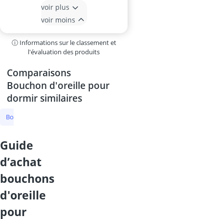
voir plus
voir moins
ⓘ Informations sur le classement et
l'évaluation des produits
Comparaisons
Bouchon d'oreille pour
dormir similaires
Bouchon d'oreille pour dormir
bouchons d'oreille
bouchon oreille
guide
d’achat
bouchons
d'oreille
pour