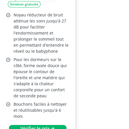
livraison gratuite
côté et ronflement –
27 dB SNR –
Noyau réducteur de bruit
hypoallergéniques,
atténue les sons jusqu'à 27
dB pour faciliter
sans silicone – 1 paire
l'endormissement et
(S/Petite)
prolonger le sommeil tout
en permettant d'entendre le
réveil ou le babyphone
Pour les dormeurs sur le
côté, forme ovale douce qui
épouse le contour de
l'oreille et une matière qui
s'adapte à la chaleur
corporelle pour un confort
de seconde peau
Bouchons faciles à nettoyer
et réutilisables jusqu'à 6
mois
Vérifier le prix →