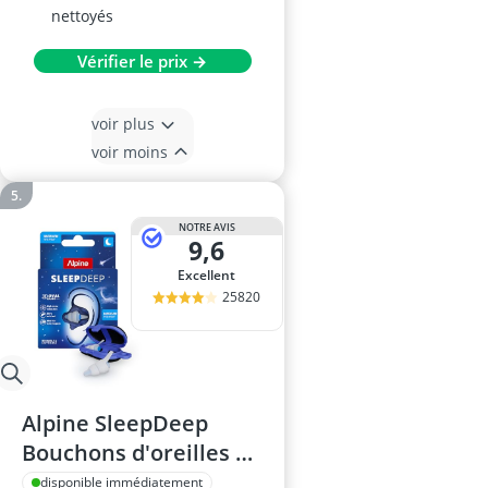
nettoyés
Vérifier le prix →
voir plus
voir moins
NOTRE AVIS
9,6
Excellent
25820
Alpine SleepDeep
Bouchons d'oreilles –
pour dormeurs sur le
disponible immédiatement