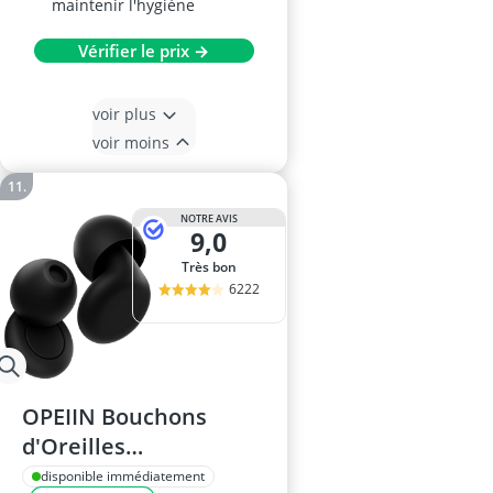
maintenir l'hygiène
Vérifier le prix →
voir plus
voir moins
NOTRE AVIS
9,0
Très bon
6222
OPEIIN Bouchons
d'Oreilles
Réutilisables en
disponible immédiatement