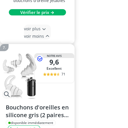
bouchons d'oreille jetables
Vérifier le prix →
voir plus
voir moins
NOTRE AVIS
9,6
Excellent
71
Bouchons d'oreilles en
silicone gris (2 paires)
– réutilisables et
disponible immédiatement