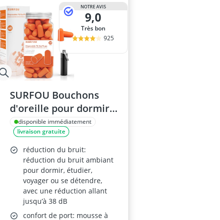
NOTRE AVIS
9,0
Très bon
925
SURFOU Bouchons
d'oreille pour dormir –
60 paires – 38 dB SNR –
disponible immédiatement
livraison gratuite
Réutilisables et
Confortables – Orange
réduction du bruit:
réduction du bruit ambiant
pour dormir, étudier,
voyager ou se détendre,
avec une réduction allant
jusqu’à 38 dB
confort de port: mousse à