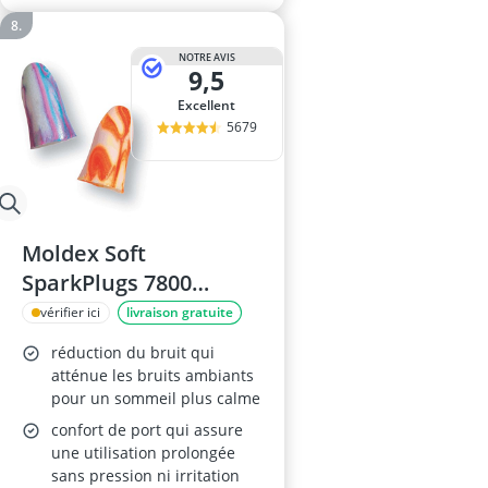
NOTRE AVIS
9,5
Excellent
5679
Moldex Soft
SparkPlugs 7800
Bouchons d'Oreille
vérifier ici
livraison gratuite
réduction du bruit qui
atténue les bruits ambiants
pour un sommeil plus calme
confort de port qui assure
une utilisation prolongée
sans pression ni irritation