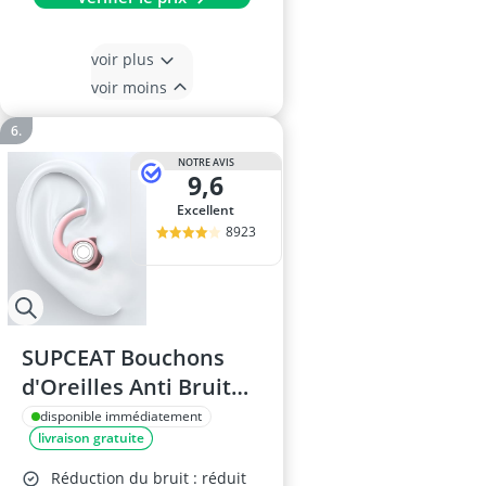
voir plus
voir moins
NOTRE AVIS
9,6
Excellent
8923
SUPCEAT Bouchons
d'Oreilles Anti Bruit
Réutilisables
disponible immédiatement
livraison gratuite
Réduction du bruit : réduit