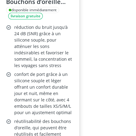
Bouchons d’oreille
réutilisables –
disponible immédiatement
livraison gratuite
réduction 24 dB SNR
réduction du bruit jusqu’à
24 dB (SNR) grâce à un
silicone souple, pour
atténuer les sons
indésirables et favoriser le
sommeil, la concentration et
les voyages sans stress
confort de port grâce à un
silicone souple et léger
offrant un confort durable
jour et nuit, même en
dormant sur le côté, avec 4
embouts de tailles XS/S/M/L
pour un ajustement optimal
réutilisabilité des bouchons
d’oreille, qui peuvent être
réutilisés et facilement