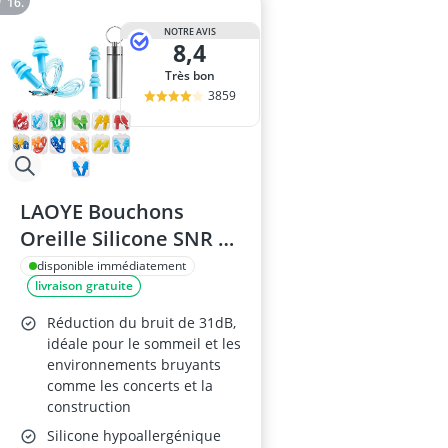
NOTRE AVIS
8,4
Très bon
3859
LAOYE Bouchons
Oreille Silicone SNR 31
dB
disponible immédiatement
livraison gratuite
Réduction du bruit de 31dB,
idéale pour le sommeil et les
environnements bruyants
comme les concerts et la
construction
Silicone hypoallergénique