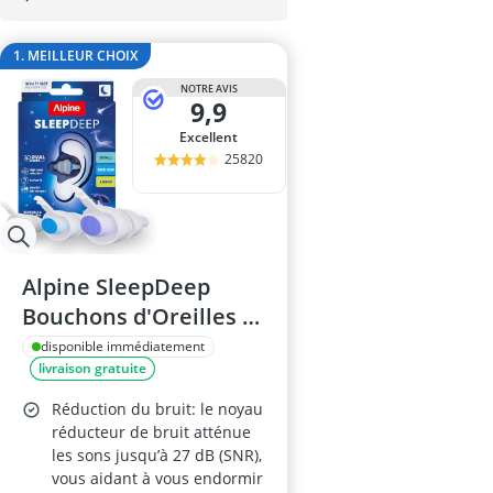
aubépine co
aubépine gélu
1. MEILLEUR CHOIX
bague anti-ro
bain de bouc
NOTRE AVIS
9,9
bain de bouche
Excellent
25820
Alpine SleepDeep
Bouchons d'Oreilles –
Dormeurs sur le Côté
disponible immédiatement
livraison gratuite
et Ronflement – Ultra-
doux, 27 dB SNR –
Réduction du bruit: le noyau
Hypoallergéniques,
réducteur de bruit atténue
les sons jusqu’à 27 dB (SNR),
Sans Silicone – 3
vous aidant à vous endormir