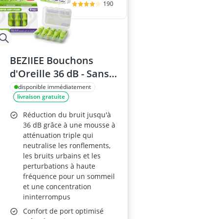
190
BEZIIEE Bouchons
d'Oreille 36 dB - Sans
Pression pour
disponible immédiatement
livraison gratuite
Dormeur sur le Côté, 5
Paires
Réduction du bruit jusqu'à
36 dB grâce à une mousse à
atténuation triple qui
neutralise les ronflements,
les bruits urbains et les
perturbations à haute
fréquence pour un sommeil
et une concentration
ininterrompus
Confort de port optimisé