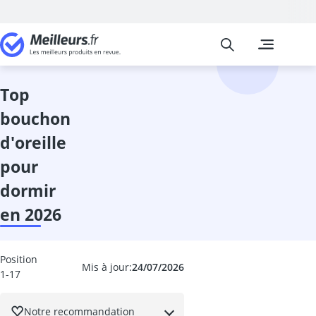
Meilleurs
Les comparais
Hygiène et Sa
acide folique
aide à l'accès
top
aide auditive
bouchon
aide-verseur c
ail noir
d'oreille
anneau pénie
pour
anti-cholestér
antitussif
dormir
Appareil de 
en 2026
appareil de 
Appareil mas
Appareil mas
Position
Mis à jour:
24/07/2026
Appareil pres
1-17
astaxanthine
attelle Hallux
Notre recommandation