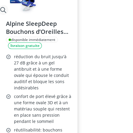
Alpine SleepDeep
Bouchons d’Oreilles
pour Dormir – Forme
disponible immédiatement
livraison gratuite
ovale, Gel intégré,
Filtres souples – Taille
réduction du bruit jusqu'à
Small
27 dB grâce à un gel
antibruit et à une forme
ovale qui épouse le conduit
auditif et bloque les sons
indésirables
confort de port élevé grâce à
une forme ovale 3D et à un
matériau souple qui restent
en place sans pression
pendant le sommeil
réutilisabilité: bouchons