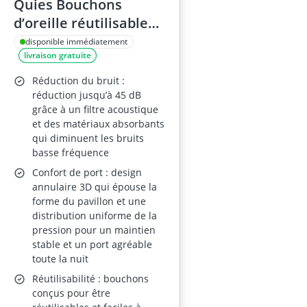
Quies Bouchons
d’oreille réutilisables
en silicone –45 dB, 4
disponible immédiatement
livraison gratuite
tailles (XS/S/M/L)
Réduction du bruit :
réduction jusqu’à 45 dB
grâce à un filtre acoustique
et des matériaux absorbants
qui diminuent les bruits
basse fréquence
Confort de port : design
annulaire 3D qui épouse la
forme du pavillon et une
distribution uniforme de la
pression pour un maintien
stable et un port agréable
toute la nuit
Réutilisabilité : bouchons
conçus pour être