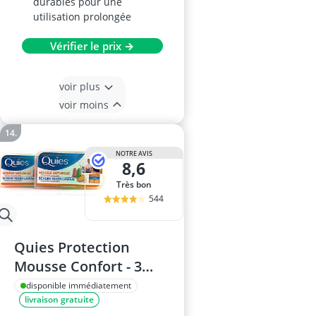
durables pour une
utilisation prolongée
Vérifier le prix →
voir plus
voir moins
NOTRE AVIS
8,6
Très bon
544
Quies Protection
Mousse Confort - 3
Paires
disponible immédiatement
livraison gratuite