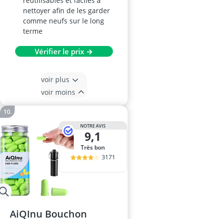
réutilisables et faciles à
nettoyer afin de les garder
comme neufs sur le long
terme
Vérifier le prix →
voir plus
voir moins
NOTRE AVIS
9,1
Très bon
3171
AiQInu Bouchon