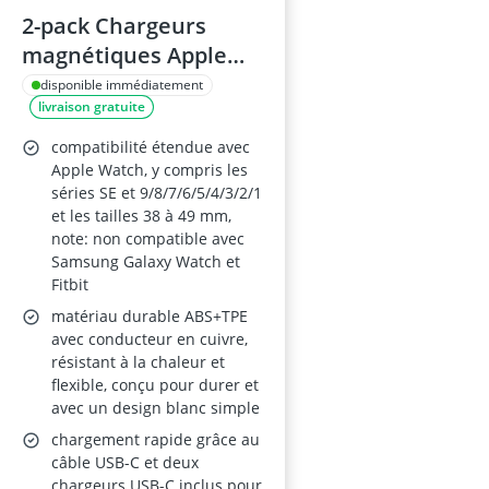
2-pack Chargeurs
magnétiques Apple
Watch USB-C 1 m,
disponible immédiatement
livraison gratuite
compatibles Apple
Watch Series 1–10 et
compatibilité étendue avec
SE
Apple Watch, y compris les
séries SE et 9/8/7/6/5/4/3/2/1
et les tailles 38 à 49 mm,
note: non compatible avec
Samsung Galaxy Watch et
Fitbit
matériau durable ABS+TPE
avec conducteur en cuivre,
résistant à la chaleur et
flexible, conçu pour durer et
avec un design blanc simple
chargement rapide grâce au
câble USB-C et deux
chargeurs USB-C inclus pour