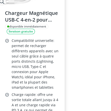
Chargeur Magnétique
USB-C 4-en-2 pour
Apple Watch et iPhone
disponible immédiatement
livraison gratuite
– compatible Apple
Watch Series
Compatibilité universelle:
11/10/9/8/7/6/SE/Ultra,
permet de recharger
différents appareils avec un
iPad, AirPods et
seul câble grâce à quatre
Samsung Galaxy
ports distincts (Lightning,
micro USB, Type-C et
connexion pour Apple
Watch), idéal pour iPhone,
iPad et la plupart des
smartphones et tablettes
Charge rapide: offre une
sortie totale allant jusqu à 4
A et une charge rapide via
PD 3 A, ce qui permet de