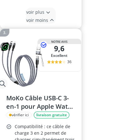
voir plus
voir moins
NOTRE AVIS
9,6
Excellent
36
MoKo Câble USB-C 3-
en-1 pour Apple Watch
et iPhone/iPad, 1,2 m,
vérifier ici
livraison gratuite
Gris
Compatibilité : ce câble de
charge 3 en 2 permet de
charger simultanément trois