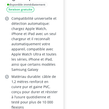
en 2 pour Apple Watch
disponible immédiatement
livraison gratuite
– câble 1,2 m,
compatible Apple
Compatibilité universelle et
Watch Series
détection automatique:
chargez Apple Watch,
6/7/8/SE/Ultra et
iPhone et iPad avec un seul
iPhone/iPad/AirPods/
chargeur et il reconnaît
Galaxy
automatiquement votre
appareil, compatible avec
Apple Watch Ultra et toutes
les séries, iPhone et iPad,
ainsi que certains modèles
Samsung Galaxy
Matériau durable: câble de
1,2 mètres renforcé en
cuivre pur et gaine PVC,
conçu pour durer et résister
à l’usure quotidienne et
testé pour plus de 10 000
flexions