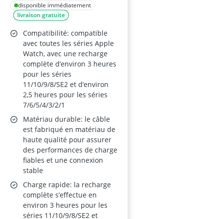
Apple Watch (1 m) –
disponible immédiatement
livraison gratuite
Compatible Series 1–
11, SE et Ultra
Compatibilité: compatible
avec toutes les séries Apple
Watch, avec une recharge
complète d’environ 3 heures
pour les séries
11/10/9/8/SE2 et d’environ
2,5 heures pour les séries
7/6/5/4/3/2/1
Matériau durable: le câble
est fabriqué en matériau de
haute qualité pour assurer
des performances de charge
fiables et une connexion
stable
Charge rapide: la recharge
complète s’effectue en
environ 3 heures pour les
séries 11/10/9/8/SE2 et