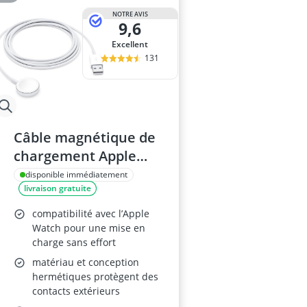
NOTRE AVIS
9,6
Excellent
131
Câble magnétique de
chargement Apple
Watch - 1 m (2025)
disponible immédiatement
livraison gratuite
compatibilité avec l’Apple
Watch pour une mise en
charge sans effort
matériau et conception
hermétiques protègent des
contacts extérieurs