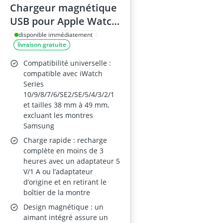
Chargeur magnétique
USB pour Apple Watch
Series 2–10, Ultra 2 et
disponible immédiatement
livraison gratuite
SE – Noir
Compatibilité universelle :
compatible avec iWatch
Series
10/9/8/7/6/SE2/SE/5/4/3/2/1
et tailles 38 mm à 49 mm,
excluant les montres
Samsung
Charge rapide : recharge
complète en moins de 3
heures avec un adaptateur 5
V/1 A ou l’adaptateur
d’origine et en retirant le
boîtier de la montre
Design magnétique : un
aimant intégré assure un