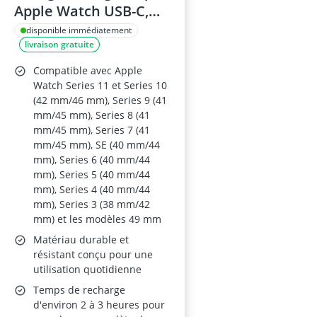
Apple Watch USB-C,
Câble 1 m, Compatible
disponible immédiatement
livraison gratuite
Series 3–11, SE et Ultra
Compatible avec Apple
Watch Series 11 et Series 10
(42 mm/46 mm), Series 9 (41
mm/45 mm), Series 8 (41
mm/45 mm), Series 7 (41
mm/45 mm), SE (40 mm/44
mm), Series 6 (40 mm/44
mm), Series 5 (40 mm/44
mm), Series 4 (40 mm/44
mm), Series 3 (38 mm/42
mm) et les modèles 49 mm
Matériau durable et
résistant conçu pour une
utilisation quotidienne
Temps de recharge
d'environ 2 à 3 heures pour