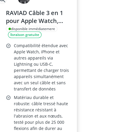
RAVIAD Câble 3 en 1
pour Apple Watch,
iPhone et Galaxy – 1,2
disponible immédiatement
livraison gratuite
m, Lightning et USB-C
Compatibilité étendue avec
Apple Watch, iPhone et
autres appareils via
Lightning ou USB-C,
permettant de charger trois
appareils simultanément
avec un seul câble et sans
transfert de données
Matériau durable et
robuste: câble tressé haute
résistance résistant à
l'abrasion et aux nœuds,
testé pour plus de 25 000
flexions afin de durer au