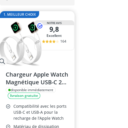
amplificateur
amplificateur
1. MEILLEUR CHOIX
amplificateur 
amplificateur 
NOTRE AVIS
9,8
amplificateur 
Excellent
164
Chargeur Apple Watch
Magnétique USB-C 2
m, Lot de 2 –
disponible immédiatement
livraison gratuite
Compatible Series 2-
10/SE/Ultra
Compatibilité avec les ports
USB-C et USB-A pour la
recharge de l’Apple Watch
Matériau de dissipation