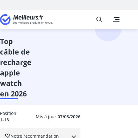
Meilleurs
Les comparais
High-Tech
Absorbeur ac
absorbeur de 
top
accordeur gui
câble de
adaptateur de
adaptateur li
recharge
adaptateur pé
apple
adaptateur un
adaptateur US
watch
aide au stati
en 2026
alarme voitur
Alimentations
ampli casque
Position
Mis à jour:
07/08/2026
amplificateur
1-18
amplificateur
amplificateur
Notre recommandation