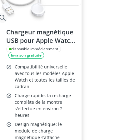
Chargeur magnétique
USB pour Apple Watch
– Câble 1 m,
disponible immédiatement
livraison gratuite
compatible Apple
Watch Series 4–11, SE
Compatibilité universelle
(1/2/3) et Ultra/Ultra 2
avec tous les modèles Apple
Watch et toutes les tailles de
cadran
Charge rapide: la recharge
complète de la montre
s'effectue en environ 2
heures
Design magnétique: le
module de charge
magnétique s’attache