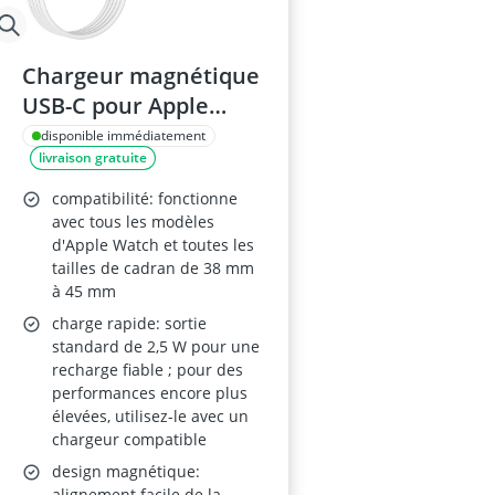
Chargeur magnétique
USB-C pour Apple
Watch – câble de 2 m,
disponible immédiatement
livraison gratuite
compatible Series 2,
SE et Ultra
compatibilité: fonctionne
avec tous les modèles
d'Apple Watch et toutes les
tailles de cadran de 38 mm
à 45 mm
charge rapide: sortie
standard de 2,5 W pour une
recharge fiable ; pour des
performances encore plus
élevées, utilisez-le avec un
chargeur compatible
design magnétique:
alignement facile de la