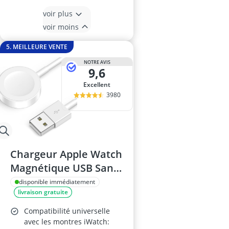
voir plus
voir moins
5. MEILLEURE VENTE
NOTRE AVIS
9,6
Excellent
3980
Chargeur Apple Watch
Magnétique USB Sans
Fil – Compatible Series
disponible immédiatement
livraison gratuite
2 à 11, Ultra et SE
Compatibilité universelle
avec les montres iWatch: