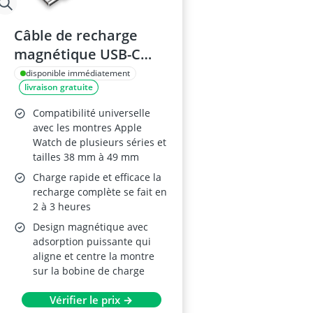
Câble de recharge
magnétique USB-C
pour Apple Watch –
disponible immédiatement
livraison gratuite
Compatible Series 2 à
11, Ultra et 3/SE –
Compatibilité universelle
Blanc
avec les montres Apple
Watch de plusieurs séries et
tailles 38 mm à 49 mm
Charge rapide et efficace la
recharge complète se fait en
2 à 3 heures
Design magnétique avec
adsorption puissante qui
aligne et centre la montre
sur la bobine de charge
Vérifier le prix →