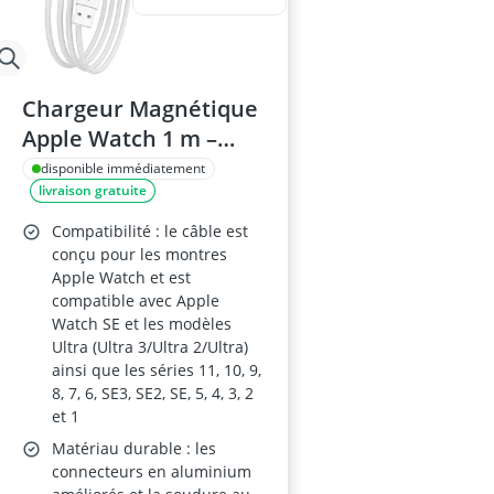
Chargeur Magnétique
Apple Watch 1 m –
Station de
disponible immédiatement
livraison gratuite
Chargement Sans Fil
(Series
Compatibilité : le câble est
11/10/9/8/7/6/5/4/3/2/
conçu pour les montres
Apple Watch et est
1/SE/Ultra) – Blanc
compatible avec Apple
Watch SE et les modèles
Ultra (Ultra 3/Ultra 2/Ultra)
ainsi que les séries 11, 10, 9,
8, 7, 6, SE3, SE2, SE, 5, 4, 3, 2
et 1
Matériau durable : les
connecteurs en aluminium