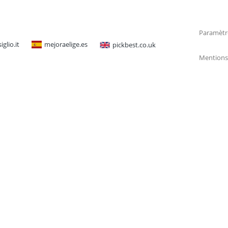
Paramètr
glio.it
mejoraelige.es
pickbest.co.uk
Mentions