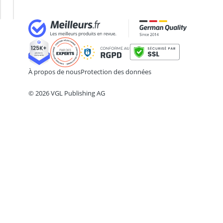
ampoule LED GU10 blanc froid
enfant
ampoule r7s 78mm
ampoules LED GU10
Anneau d'assise
Anti-poil pour machine à laver
Antivol remorque
À propos de nous
Protection des données
© 2026 VGL Publishing AG