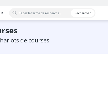
us
Rechercher
 par catégorie
urses
 chariots de courses