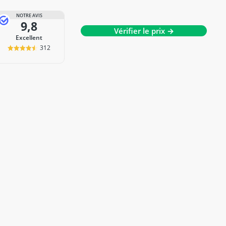
NOTRE AVIS
9,8
Vérifier le prix →
Excellent
312