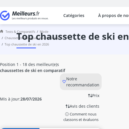
Catégories
À propos de no
Les comparaisons les plus populaires
Mode
Tests & Comparatifs
mode
Arm-Shaper
top chaussette de ski e
chaussettes classiques pour homme
assouplisseur cuir
top chaussette de ski en 2026
bain argent
ballon de volley
banane antivol
Position 1 - 18 des meilleur(e)s
bandana
chaussettes de ski en comparatif
Bas de contention
Notre
bas de contention sport
recommandation
baskets homme
beanie
Prix
Mis à jour:
28/07/2026
béret basque
Avis des clients
blague à tabac
ⓘ Comment nous
Blouson Hiver Homme
classons et évaluons
blouson moto homme