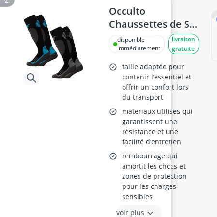
Occulto
Chaussettes de Ski
Merinos Toni -
livraison
disponible
Unisexe, Lot de 2,
immédiatement
gratuite
Noir/Bleu, Taille
taille adaptée pour
43-46
contenir l’essentiel et
offrir un confort lors
du transport
matériaux utilisés qui
garantissent une
résistance et une
facilité d’entretien
rembourrage qui
amortit les chocs et
zones de protection
pour les charges
sensibles
voir plus