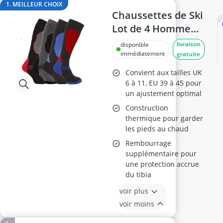
body gainant
1. MEILLEUR CHOIX
body gainant femme
Chaussettes de Ski
boite anti-RFID
Lot de 4 Homme
boîte montres
EU 39-45
livraison
disponible
bonnet avec lumière
immédiatement
gratuite
bonnet bébés
Convient aux tailles UK
6 à 11, EU 39 à 45 pour
un ajustement optimal
Construction
thermique pour garder
les pieds au chaud
Rembourrage
supplémentaire pour
une protection accrue
du tibia
voir plus
voir moins