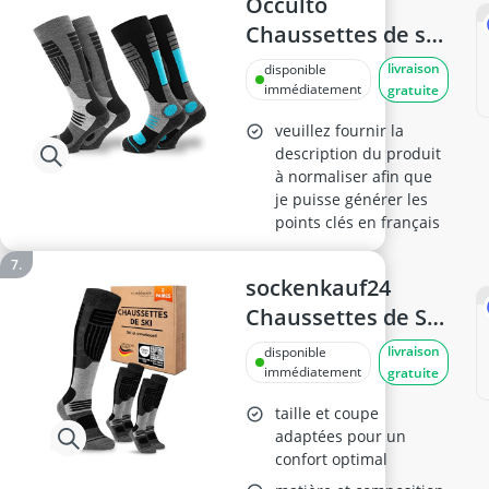
Occulto
Chaussettes de ski
femme - 2 paires
livraison
disponible
rembourrées,
immédiatement
gratuite
Turquoise/Blanc,
veuillez fournir la
taille 35-38
description du produit
à normaliser afin que
je puisse générer les
points clés en français
sockenkauf24
Chaussettes de Ski
Laine Merinos 43-
livraison
disponible
46
immédiatement
gratuite
taille et coupe
adaptées pour un
confort optimal