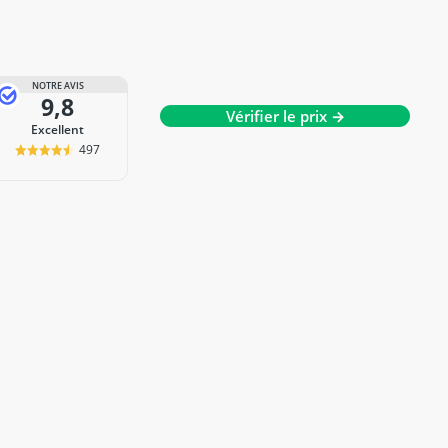
NOTRE AVIS
9,8
Vérifier le prix →
Excellent
497