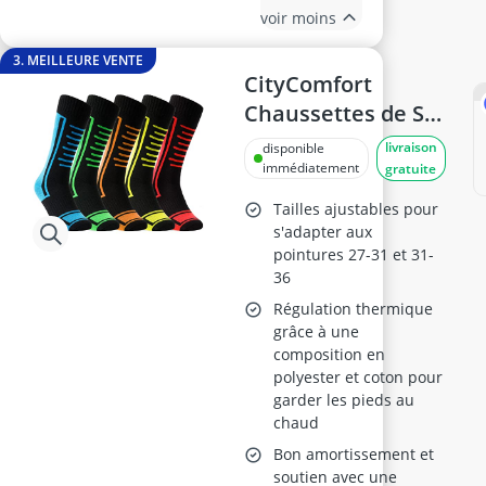
voir moins
3. MEILLEURE VENTE
CityComfort
Chaussettes de Ski
Garçon Lot de 5
livraison
disponible
Noir, 27/31
immédiatement
gratuite
Tailles ajustables pour
s'adapter aux
pointures 27-31 et 31-
36
Régulation thermique
grâce à une
composition en
polyester et coton pour
garder les pieds au
chaud
Bon amortissement et
soutien avec une