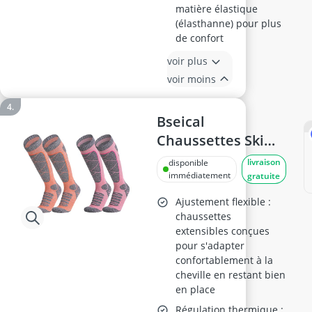
matière élastique
(élasthanne) pour plus
de confort
voir plus
voir moins
Bseical
Chaussettes Ski
Femme 35-39
livraison
disponible
immédiatement
gratuite
Ajustement flexible :
chaussettes
extensibles conçues
pour s'adapter
confortablement à la
cheville en restant bien
en place
Régulation thermique :